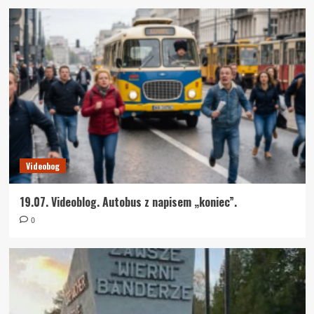
Videobog
19.07. Videoblog. Autobus z napisem „koniec”.
0