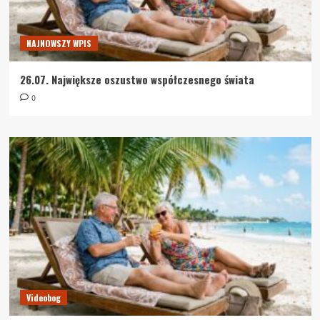
NAJNOWSZY WPIS
26.07. Największe oszustwo współczesnego świata
0
Videobog