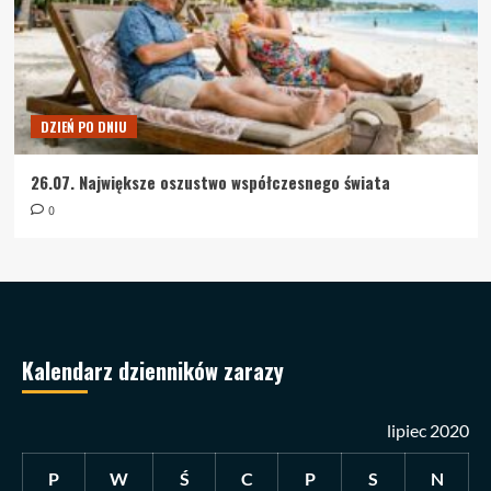
DZIEŃ PO DNIU
26.07. Największe oszustwo współczesnego świata
0
Kalendarz dzienników zarazy
lipiec 2020
P
W
Ś
C
P
S
N