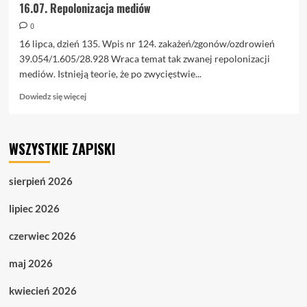
16.07. Repolonizacja mediów
0
16 lipca, dzień 135. Wpis nr 124. zakażeń/zgonów/ozdrowień
39.054/1.605/28.928 Wraca temat tak zwanej repolonizacji
mediów. Istnieją teorie, że po zwycięstwie...
Dowiedz
Dowiedz się więcej
się
więcej
o
WSZYSTKIE ZAPISKI
16.07.
Repolonizacja
mediów
sierpień 2026
lipiec 2026
czerwiec 2026
maj 2026
kwiecień 2026