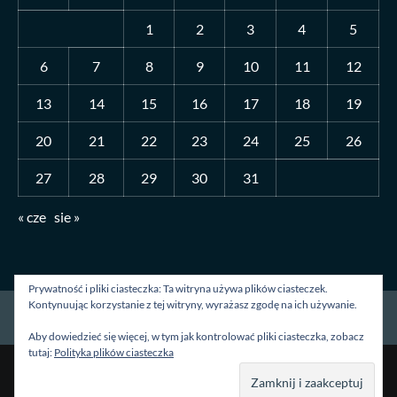
1
2
3
4
5
6
7
8
9
10
11
12
13
14
15
16
17
18
19
20
21
22
23
24
25
26
27
28
29
30
31
« cze
sie »
Prywatność i pliki ciasteczka: Ta witryna używa plików ciasteczek.
Kontynuując korzystanie z tej witryny, wyrażasz zgodę na ich używanie.
Strona główna
O mnie
Blog
Kontakt
Aby dowiedzieć się więcej, w tym jak kontrolować pliki ciasteczka, zobacz
tutaj:
Polityka plików ciasteczka
Prawa autorskie &kopia; Wszelkie prawa zastrzeżone.
|
CoverNews
autorstwa AF themes