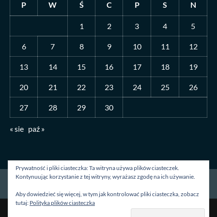
P
W
Ś
C
P
S
N
1
2
3
4
5
6
7
8
9
10
11
12
13
14
15
16
17
18
19
20
21
22
23
24
25
26
27
28
29
30
« sie
paź »
Prywatność i pliki ciasteczka: Ta witryna używa plików ciasteczek.
Kontynuując korzystanie z tej witryny, wyrażasz zgodę na ich używanie.
Strona główna
O mnie
Blog
Kontakt
Aby dowiedzieć się więcej, w tym jak kontrolować pliki ciasteczka, zobacz
tutaj:
Polityka plików ciasteczka
Prawa autorskie &kopia; Wszelkie prawa zastrzeżone.
|