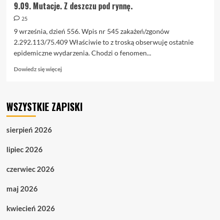
9.09. Mutacje. Z deszczu pod rynnę.
25
9 września, dzień 556. Wpis nr 545 zakażeń/zgonów
2.292.113/75.409 Właściwie to z troską obserwuję ostatnie
epidemiczne wydarzenia. Chodzi o fenomen...
Dowiedz
Dowiedz się więcej
się
więcej
o
WSZYSTKIE ZAPISKI
9.09.
Mutacje.
Z
sierpień 2026
deszczu
pod
lipiec 2026
rynnę.
czerwiec 2026
maj 2026
kwiecień 2026