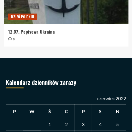
DZIEŃ PO DNIU
12.07. Popisowa Ukraina
0
Kalendarz dzienników zarazy
czerwiec 2022
P
W
Ś
C
P
S
N
1
2
3
4
5