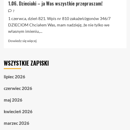
1.06. Dzieciaki – ja Was wszystkie przepraszam!
7
1 czerwca, dzień 821. Wpis nr 810 zakażeń/zgonów 346/7
DZIECIOM Chciałem Was, mam nadzieję, że nie tylko we
własnym imieniu,...
Dowiedz
Dowiedz się więcej
się
więcej
o
WSZYSTKIE ZAPISKI
1.06.
Dzieciaki
–
lipiec 2026
ja
Was
czerwiec 2026
wszystkie
przepraszam!
maj 2026
kwiecień 2026
marzec 2026