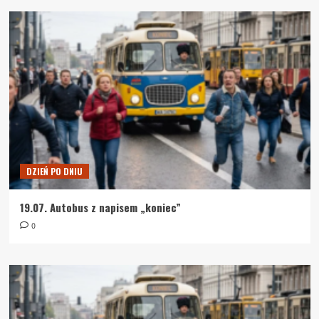
DZIEŃ PO DNIU
19.07. Autobus z napisem „koniec”
0