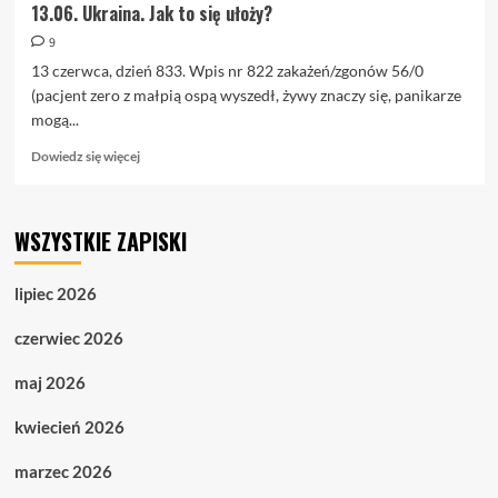
13.06. Ukraina. Jak to się ułoży?
9
13 czerwca, dzień 833. Wpis nr 822 zakażeń/zgonów 56/0
(pacjent zero z małpią ospą wyszedł, żywy znaczy się, panikarze
mogą...
Dowiedz
Dowiedz się więcej
się
więcej
o
WSZYSTKIE ZAPISKI
13.06.
Ukraina.
Jak
lipiec 2026
to
się
czerwiec 2026
ułoży?
maj 2026
kwiecień 2026
marzec 2026