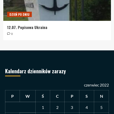
DZIEŃ PO DNIU
12.07. Popisowa Ukraina
0
Kalendarz dzienników zarazy
czerwiec 2022
P
W
Ś
C
P
S
N
1
2
3
4
5