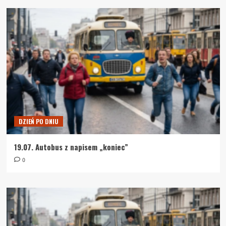
DZIEŃ PO DNIU
19.07. Autobus z napisem „koniec”
0