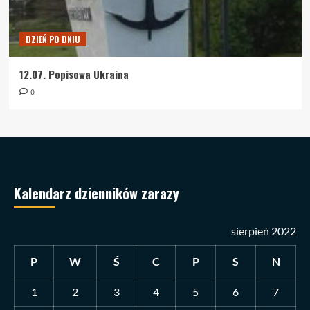
DZIEŃ PO DNIU
12.07. Popisowa Ukraina
0
Kalendarz dzienników zarazy
sierpień 2022
P
W
Ś
C
P
S
N
1
2
3
4
5
6
7