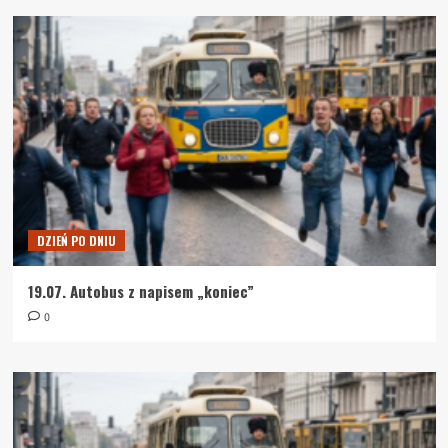
DZIEŃ PO DNIU
19.07. Autobus z napisem „koniec”
0