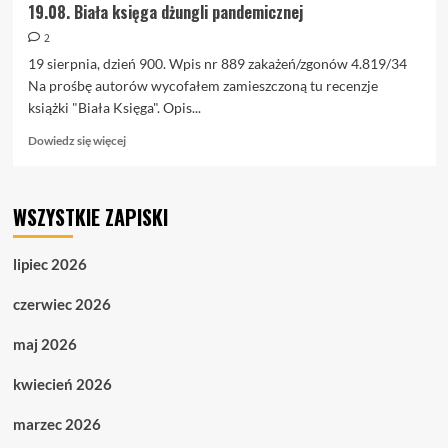
19.08. Biała księga dżungli pandemicznej
2
19 sierpnia, dzień 900. Wpis nr 889 zakażeń/zgonów 4.819/34
Na prośbę autorów wycofałem zamieszczoną tu recenzje
książki "Biała Księga". Opis...
Dowiedz
Dowiedz się więcej
się
więcej
o
WSZYSTKIE ZAPISKI
19.08.
Biała
księga
lipiec 2026
dżungli
pandemicznej
czerwiec 2026
maj 2026
kwiecień 2026
marzec 2026