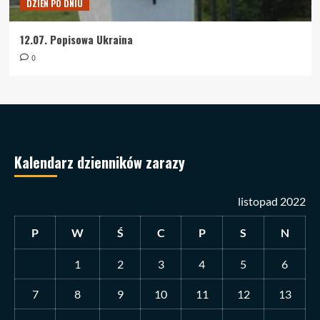
DZIEŃ PO DNIU
12.07. Popisowa Ukraina
0
Kalendarz dzienników zarazy
listopad 2022
P
W
Ś
C
P
S
N
1
2
3
4
5
6
7
8
9
10
11
12
13