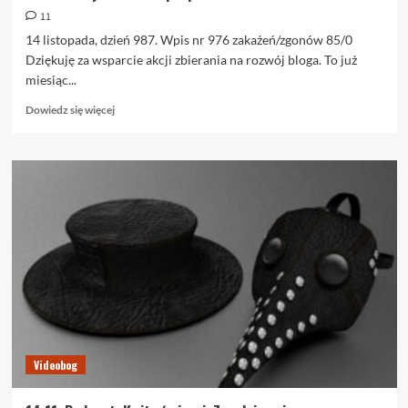
11
14 listopada, dzień 987. Wpis nr 976 zakażeń/zgonów 85/0
Dziękuję za wsparcie akcji zbierania na rozwój bloga. To już
miesiąc...
Dowiedz
Dowiedz się więcej
się
więcej
o
14.11.
Kwity
śmierci.
Z
podpisami.
Videobog