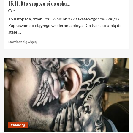
15.11. Kto szepcze ci do ucha…
7
15 listopada, dzień 988. Wpis nr 977 zakażeń/zgonów 688/17
Zapraszam do ciągłego wspierania bloga. Dla tych, co ufają do
stałej...
Dowiedz
Dowiedz się więcej
się
więcej
o
15.11.
Kto
szepcze
ci
do
ucha…
Videobog