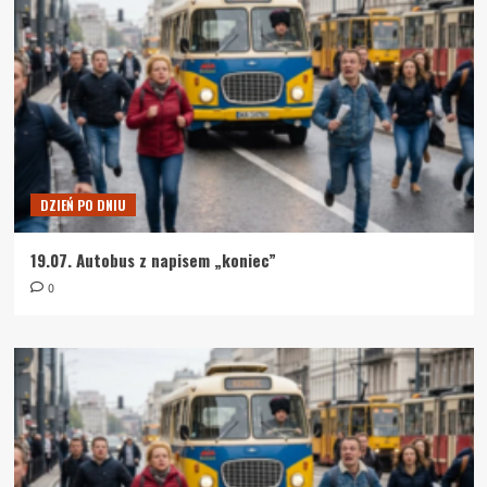
DZIEŃ PO DNIU
19.07. Autobus z napisem „koniec”
0