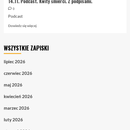
14.11. Podcast. Kwity śmierci. Z podpisami.
0
Podcast
Dowiedz
Dowiedz się więcej
się
więcej
o
WSZYSTKIE ZAPISKI
14.11.
Podcast.
Kwity
lipiec 2026
śmierci.
Z
czerwiec 2026
podpisami.
maj 2026
kwiecień 2026
marzec 2026
luty 2026