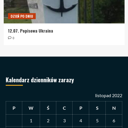
DZIEŃ PO DNIU
12.07. Popisowa Ukraina
0
Kalendarz dzienników zarazy
listopad 2022
P
W
Ś
C
P
S
N
1
2
3
4
5
6