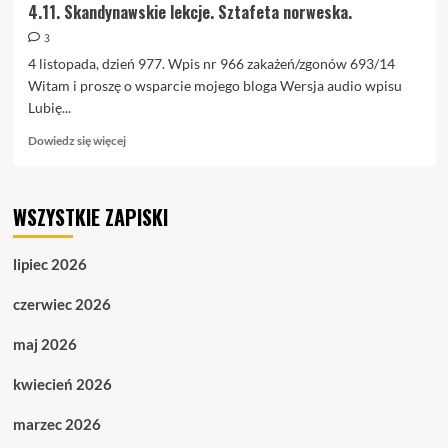
4.11. Skandynawskie lekcje. Sztafeta norweska.
3
4 listopada, dzień 977. Wpis nr 966 zakażeń/zgonów 693/14
Witam i proszę o wsparcie mojego bloga Wersja audio wpisu
Lubię...
Dowiedz
Dowiedz się więcej
się
więcej
o
WSZYSTKIE ZAPISKI
4.11.
Skandynawskie
lekcje.
lipiec 2026
Sztafeta
norweska.
czerwiec 2026
maj 2026
kwiecień 2026
marzec 2026