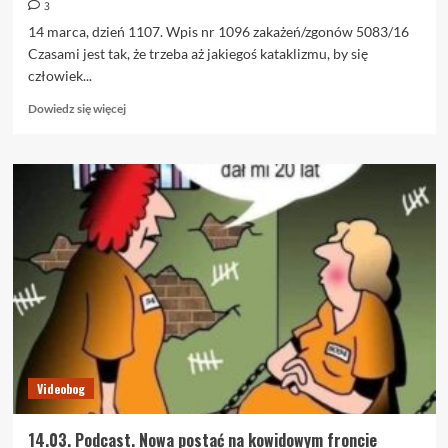
3
14 marca, dzień 1107. Wpis nr 1096 zakażeń/zgonów 5083/16
Czasami jest tak, że trzeba aż jakiegoś kataklizmu, by się
człowiek...
Dowiedz
Dowiedz się więcej
się
więcej
o
14.03.
Nowa
postać
na
kowidowym
froncie
Videobog
14.03. Podcast. Nowa postać na kowidowym froncie