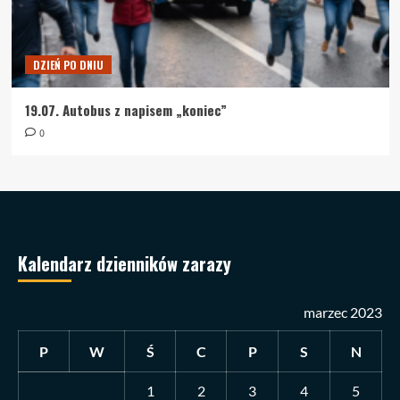
DZIEŃ PO DNIU
19.07. Autobus z napisem „koniec”
0
Kalendarz dzienników zarazy
marzec 2023
P
W
Ś
C
P
S
N
1
2
3
4
5