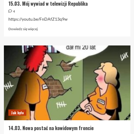
15.03. Mój wywiad w telewizji Republika
4
https://youtu.be/FnDAfZ13q9w
Dowiedz
Dowiedz się więcej
się
więcej
o
15.03.
Mój
wywiad
w
telewizji
Republika
Jak było
14.03. Nowa postać na kowidowym froncie