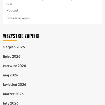
0
Podcast
Dowiedz
Dowiedz się więcej
się
więcej
o
WSZYSTKIE ZAPISKI
14.03.
Podcast.
Nowa
sierpień 2026
postać
na
lipiec 2026
kowidowym
froncie
czerwiec 2026
maj 2026
kwiecień 2026
marzec 2026
luty 2026