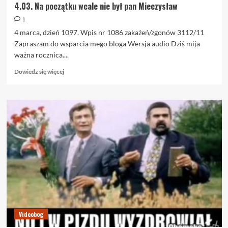
4.03. Na początku wcale nie był pan Mieczysław
1
4 marca, dzień 1097. Wpis nr 1086 zakażeń/zgonów 3112/11
Zapraszam do wsparcia mego bloga Wersja audio Dziś mija
ważna rocznica....
Dowiedz
Dowiedz się więcej
się
więcej
o
4.03.
Na
początku
wcale
nie
był
pan
Mieczysław
Videobog