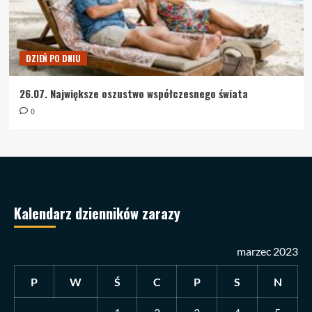
DZIEŃ PO DNIU
26.07. Największe oszustwo współczesnego świata
0
Kalendarz dzienników zarazy
marzec 2023
P
W
Ś
C
P
S
N