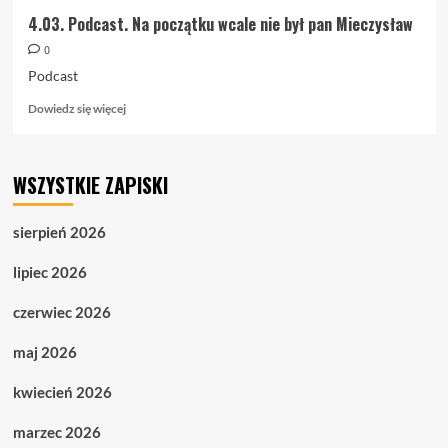
4.03. Podcast. Na początku wcale nie był pan Mieczysław
0
Podcast
Dowiedz
Dowiedz się więcej
się
więcej
o
WSZYSTKIE ZAPISKI
4.03.
Podcast.
Na
sierpień 2026
początku
wcale
lipiec 2026
nie
był
czerwiec 2026
pan
Mieczysław
maj 2026
kwiecień 2026
marzec 2026