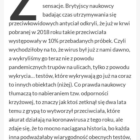
Z
sensacje. Brytyjscy naukowcy
badając czas utrzymywania się
przeciwkowidowych antyciał odkryli, że już w krwi
pobranej w 2018 roku takie przeciwciała
występowały w 10% przebadanych próbek. Czyli
wychodziłoby na to, że wirus
był już z nami dawno
,
a wykryliśmy go teraz nie z powodu
pandemicznych trupów na ulicach, tylko z powodu
wykrycia… testów, które wykrywają go już na coraz
to innych obiektach (niżej). Co prawda naukowcy
tłumaczą to nabieraniem tzw. odporności
krzyżowej, to znaczy jak ktoś zetknął się dwa lata
temu z grypą to wytworzył przeciwciała, które
akurat działają na koronawirusa z tego roku, ale
zdaje się, że to mocno naciągana historia, bo każda
inna podważałaby wiarygodność obecnych testów,