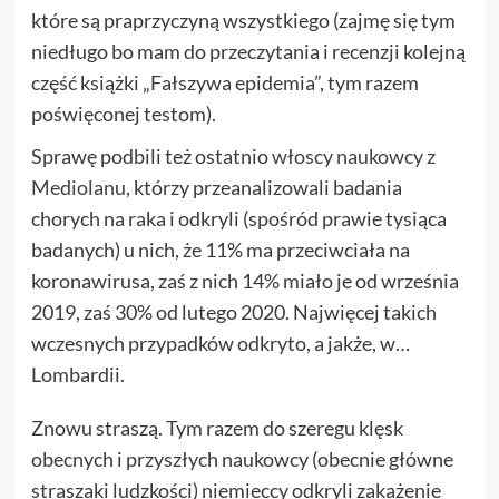
które są praprzyczyną wszystkiego (zajmę się tym
niedługo bo mam do przeczytania i recenzji kolejną
część książki „Fałszywa epidemia”, tym razem
poświęconej testom).
Sprawę podbili też ostatnio
włoscy naukowcy z
Mediolanu
, którzy przeanalizowali badania
chorych na raka i odkryli (spośród prawie tysiąca
badanych) u nich, że 11% ma przeciwciała na
koronawirusa, zaś z nich 14% miało je od września
2019, zaś 30% od lutego 2020. Najwięcej takich
wczesnych przypadków odkryto, a jakże, w…
Lombardii.
Znowu straszą. Tym razem do szeregu klęsk
obecnych i przyszłych naukowcy (obecnie główne
straszaki ludzkości) niemieccy odkryli zakażenie