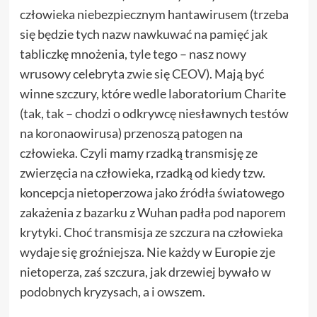
człowieka niebezpiecznym hantawirusem (trzeba
się będzie tych nazw nawkuwać na pamięć jak
tabliczkę mnożenia, tyle tego – nasz nowy
wrusowy celebryta
zwie się CEOV
). Mają być
winne szczury, które wedle laboratorium Charite
(tak, tak – chodzi o odkrywcę niesławnych testów
na koronaowirusa) przenoszą patogen na
człowieka. Czyli mamy rzadką transmisję ze
zwierzęcia na człowieka, rzadką od kiedy tzw.
koncepcja nietoperzowa jako źródła światowego
zakażenia z bazarku z Wuhan padła pod naporem
krytyki. Choć transmisja ze szczura na człowieka
wydaje się groźniejsza. Nie każdy w Europie zje
nietoperza, zaś szczura, jak drzewiej bywało w
podobnych kryzysach, a i owszem.