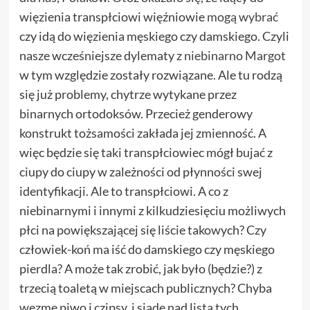
więzienia transpłciowi więźniowie
mogą wybrać
czy idą do więzienia męskiego czy damskiego. Czyli
nasze wcześniejsze dylematy z
niebinarno Margot
w tym względzie zostały rozwiązane. Ale tu rodzą
się już problemy, chytrze wytykane przez
binarnych ortodoksów. Przecież genderowy
konstrukt tożsamości zakłada jej zmienność. A
więc będzie się taki transpłciowiec mógł bujać z
ciupy do ciupy w zależności od płynności swej
identyfikacji. Ale to transpłciowi. A co z
niebinarnymi i innymi z kilkudziesięciu możliwych
płci na powiększającej się liście takowych? Czy
człowiek-koń ma iść do damskiego czy męskiego
pierdla? A może tak zrobić, jak było (będzie?) z
trzecią toaletą w miejscach publicznych? Chyba
wezmę piwo i czipsy, i siądę nad listą tych