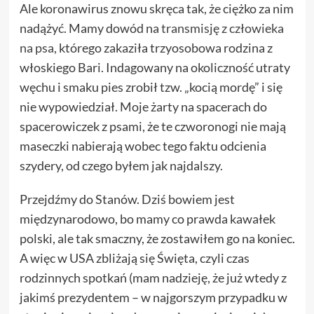
Ale koronawirus znowu skręca tak, że ciężko za nim
nadążyć. Mamy dowód na
transmisję z człowieka
na psa
, którego zakaziła trzyosobowa rodzina z
włoskiego Bari. Indagowany na okoliczność utraty
węchu i smaku pies zrobił tzw. „kocią mordę” i się
nie wypowiedział. Moje żarty na spacerach do
spacerowiczek z psami, że te czworonogi nie mają
maseczki nabierają wobec tego faktu odcienia
szydery, od czego byłem jak najdalszy.
Przejdźmy do Stanów. Dziś bowiem jest
międzynarodowo, bo mamy co prawda kawałek
polski, ale tak smaczny, że zostawiłem go na koniec.
A więc w USA zbliżają się Święta, czyli czas
rodzinnych spotkań (mam nadzieję, że już wtedy z
jakimś prezydentem – w najgorszym przypadku w