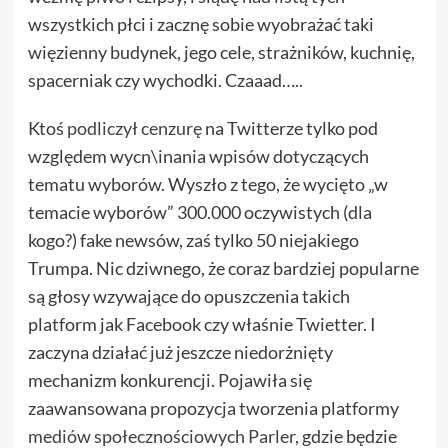
wszystkich płci i zacznę sobie wyobrażać taki
więzienny budynek, jego cele, strażników, kuchnię,
spacerniak czy wychodki. Czaaad…..
Ktoś
podliczył cenzurę
na Twitterze tylko pod
względem wycn\inania wpisów dotyczących
tematu wyborów. Wyszło z tego, że wycięto „w
temacie wyborów” 300.000 oczywistych (dla
kogo?) fake newsów, zaś tylko 50 niejakiego
Trumpa. Nic dziwnego, że coraz bardziej popularne
są głosy wzywające do opuszczenia takich
platform jak Facebook czy właśnie Twietter. I
zaczyna działać już jeszcze niedorżnięty
mechanizm konkurencji. Pojawiła się
zaawansowana propozycja tworzenia platformy
mediów społecznościowych Parler
, gdzie będzie