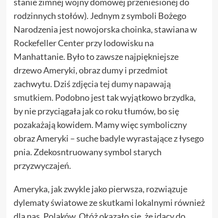
stanie zimnej wojny domowej przeniesionej do
rodzinnych stołów). Jednym z symboli Bożego
Narodzenia jest nowojorska choinka, stawiana w
Rockefeller Center przy lodowisku na
Manhattanie. Było to zawsze najpiękniejsze
drzewo Ameryki, obraz dumy i przedmiot
zachwytu. Dziś
zdjęcia tej dumy napawają
smutkiem.
Podobno jest tak wyjątkowo brzydka,
by nie przyciągała jak co roku tłumów, bo się
pozakażają kowidem. Mamy więc symboliczny
obraz Ameryki – suche badyle wyrastające z łysego
pnia. Zdekosntruowany symbol starych
przyzwyczajeń.
Ameryka, jak zwykle jako pierwsza, rozwiązuje
dylematy światowe ze skutkami lokalnymi również
dla nas, Polaków. Otóż okazało się, że idący do