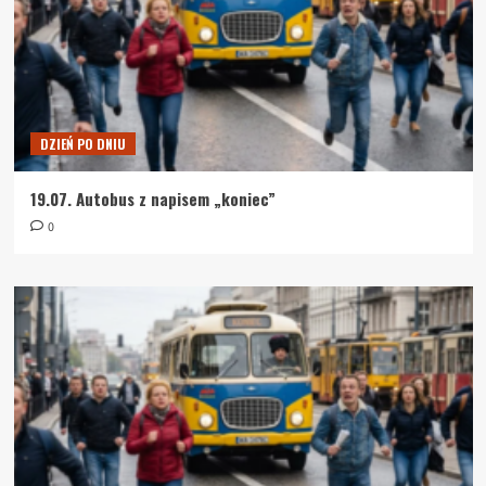
DZIEŃ PO DNIU
19.07. Autobus z napisem „koniec”
0