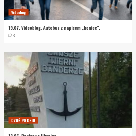
Videobog
19.07. Videoblog. Autobus z napisem „koniec”.
0
DZIEŃ PO DNIU
12.07. Popisowa Ukraina