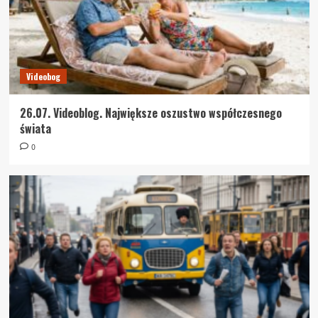
Videobog
26.07. Videoblog. Największe oszustwo współczesnego
świata
0