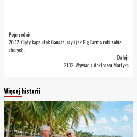
Zobacz
Poprzedni:
20.12. Cięty kapelutek Gaussa, czyli jak Big Farma robi sobie
wpisy
chorych.
Dalej:
21.12. Wywiad z doktorem Martyką
Więcej historii