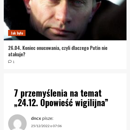
Jak było
26.04. Koniec onucowania, czyli dlaczego Putin nie
atakuje?
1
7 przemyślenia na temat
„
24.12. Opowieść wigilijna
”
dncx
pisze:
25/12/2022 o 07:06