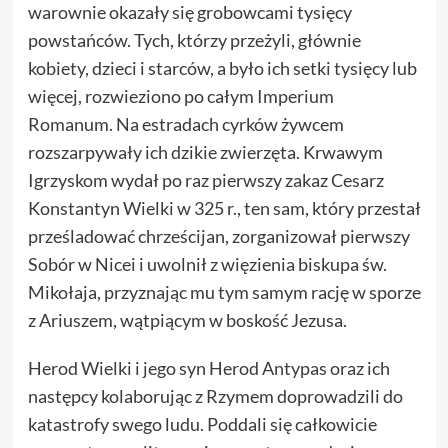
warownie okazały się grobowcami tysięcy
powstańców. Tych, którzy przeżyli, głównie
kobiety, dzieci i starców, a było ich setki tysięcy lub
więcej, rozwieziono po całym Imperium
Romanum. Na estradach cyrków żywcem
rozszarpywały ich dzikie zwierzęta. Krwawym
Igrzyskom wydał po raz pierwszy zakaz Cesarz
Konstantyn Wielki w 325 r., ten sam, który przestał
prześladować chrześcijan, zorganizował pierwszy
Sobór w Nicei i uwolnił z więzienia biskupa św.
Mikołaja, przyznając mu tym samym rację w sporze
z Ariuszem, wątpiącym w boskość Jezusa.
Herod Wielki i jego syn Herod Antypas oraz ich
następcy kolaborując z Rzymem doprowadzili do
katastrofy swego ludu. Poddali się całkowicie