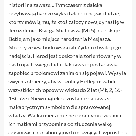
historii na zawsze… Tymczasem z daleka
przybywają bardzo wykształceni i bogaci ludzie,
którzy mówią mu, że ktoś założy nową dynastię w
Jerozolimie! Księga Micheasza (Mi 5) prorokuje
Betlejem jako miejsce narodzenia Mesjasza.
Mędrcy ze wschodu wskazali Żydom chwilę jego
nadejścia. Herod jest doskonale zorientowany w
nastrojach swego ludu. Jak zawsze postanawia
zapobiec problemowi zanim on się pojawi. Wysyła
swych żołnierzy, aby w okolicy Betlejem zabili
wszystkich chłopców w wieku do 2 lat (Mt, 2, 16-
18). Rzeź Niewiniątek pozostanie na zawsze
makabrycznym symbolem źle sprawowanej
władzy. Walka mieczem z bezbronnymi dziećmi i
ich matkami przypomina do złudzenia walkę
organizacji pro-aborcyjnych mówiących wprost do