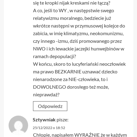
się te kropki nijak kreskami nie łączą?
A co, jeśli to WY , w następstwie swego
relatywizmu moralnego, bedziecie już
wkrótce następni w przymusowej kolejce do
zabicia, w imię klimatyzmu, neokomunizmu,
czy innego -izmu, dziś promowanego przez
NWO i ich lewackie jaczejki hunwejbinów w
ramach depopulacji?
W końcu, skoro to lucyferiański neoczłowiek
ma prawo BEZKARNIE uznawać dziecko
nienarodzone za NIE-człowieka, to i
DOWOLNEGO dorosłego też może,
nieprawdaż?
Odpowiedz
Sztywniak
pisze:
25/12/2022 o 18:52
Chłopie, napisałem WYRAŹNIE że w każdym