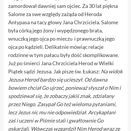
zamordował dawniej sam ojciec. Za 30 lat piękna
Salome za swe względy zażąda od Heroda
Antypasa na tacy głowy Jana Chrzciciela. Salome
była córką jego żony i wypędzonego brata,
wnuczką jego ojca po mieczu i prawnuczką jego
ojca po kądzieli. Delikatnie mówiąc relacje
rodzinne w tym pałacu były dość skomplikowane.
Już po śmierci Jana Chrzciciela Herod w Wielki
Piątek sądzi Jezusa. Jak pisze św. Łukasz:
Na widok
Jezusa Herod bardzo się ucieszył. Od dawna
bowiem chciał Go ujrzeć, ponieważ słyszał o Nim i
spodziewał się, że zobaczy jakiś znak, zdziałany
przez Niego. Zasypał Go też wieloma pytaniami,
lecz Jezus nic mu nie odpowiedział. Arcykapłani
zaś i uczeni w Piśmie stali i gwałtownie Go
oskarżali. Wówczas wzgardził Nim Herod wraz ze