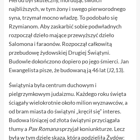
Herod był skuteczny, mordując swoich
najbliższych, w tym żony i swego pierworodnego
syna, trzymał mocno władzę. To podobało się
Rzymianom. Aby zaskarbić sobie podwładnych
rozpoczął dzieło mające przewyższyć dzieło
Salomona i faraonów. Rozpoczął całkowitą
przebudowę żydowskiej Drugiej Świątyni.
Budowle dokończono dopiero po jego śmierci. Jan
Ewangelista pisze, że budowaną ją 46 lat (J2,13).
Świątynia była centrum duchowym i
pielgrzymkowym judaizmu. Każdego roku święta
ściągały wielokrotnie około milion wyznawców, a
od bram miasta do świątyni „kręcił się” interes.
Budowa lśniącej od złota świątyni przyciągała
tłumy a
Pax Romana
sprzyjał koniunkturze. Lecz
była w tym dziele skaza, która podzieliła Żydów: