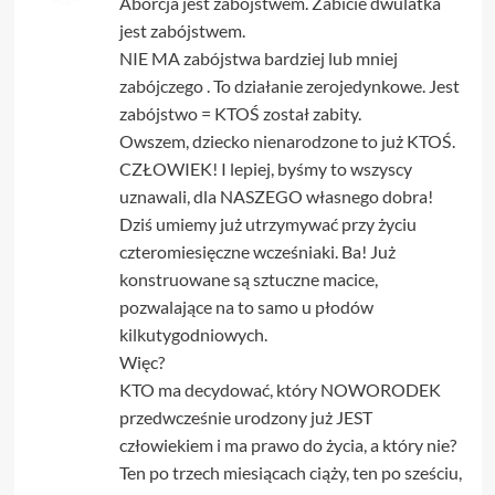
Aborcja jest zabójstwem. Zabicie dwulatka
jest zabójstwem.
NIE MA zabójstwa bardziej lub mniej
zabójczego . To działanie zerojedynkowe. Jest
zabójstwo = KTOŚ został zabity.
Owszem, dziecko nienarodzone to już KTOŚ.
CZŁOWIEK! I lepiej, byśmy to wszyscy
uznawali, dla NASZEGO własnego dobra!
Dziś umiemy już utrzymywać przy życiu
czteromiesięczne wcześniaki. Ba! Już
konstruowane są sztuczne macice,
pozwalające na to samo u płodów
kilkutygodniowych.
Więc?
KTO ma decydować, który NOWORODEK
przedwcześnie urodzony już JEST
człowiekiem i ma prawo do życia, a który nie?
Ten po trzech miesiącach ciąży, ten po sześciu,