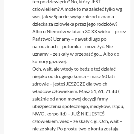
ten po dziewięciu? No, który JEST
człowiekiem? A może to ma zależeć tylko wg
was, jak w Sparcie, wyłącznie od uznania
dziecka za człowieka przez jego rodziców?
Albo u Niemców w latach 30.XX wieku – przez
Państwo? Uznamy – nawet dlugo po
narodzinach – potomka – może żyć. Nie
uznamy – ze skały w przepaść go… Albo do
komory gazowej.
Och, wait, ale wtedy to bedzie też działać
niejako od drugiego konca – masz 50 lat i
zdrowie – jesteś JESZCZE dla twoich
władców człowiekiem. Masz 51, 61, 71 itd (
zależnie od anonimowej decyzji firmy
ubezpieczenia społecznego, medyków, rządu,
NWO, korpo itd) – JUŻ NIE JESTEŚ
człowiekiem, wiec – ze skały cię!. Och, wait –
nie ze skały. Po prostu twoje konta zostają