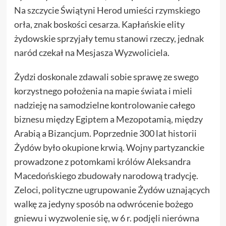
Na szczycie Świątyni Herod umieści rzymskiego
orła, znak boskości cesarza. Kapłańskie elity
żydowskie sprzyjały temu stanowi rzeczy, jednak
naród czekał na Mesjasza Wyzwoliciela.
Żydzi doskonale zdawali sobie sprawę ze swego
korzystnego położenia na mapie świata i mieli
nadzieję na samodzielne kontrolowanie całego
biznesu między Egiptem a Mezopotamią, między
Arabią a Bizancjum. Poprzednie 300 lat historii
Żydów było okupione krwią. Wojny partyzanckie
prowadzone z potomkami królów Aleksandra
Macedońskiego zbudowały narodową tradycję.
Zeloci, polityczne ugrupowanie Żydów uznających
walkę za jedyny sposób na odwrócenie bożego
gniewu i wyzwolenie się, w 6 r. podjęli nierówna