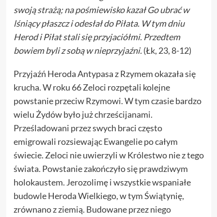
swoją strażą; na pośmiewisko kazał Go ubrać w
lśniący płaszcz i odesłał do Piłata. W tym dniu
Herod i Piłat stali się przyjaciółmi. Przedtem
bowiem byli z sobą w nieprzyjaźni.
(Łk, 23, 8-12)
Przyjaźń Heroda Antypasa z Rzymem okazała się
krucha. W roku 66 Zeloci rozpętali kolejne
powstanie przeciw Rzymowi. W tym czasie bardzo
wielu Żydów było już chrześcijanami.
Prześladowani przez swych braci często
emigrowali rozsiewając Ewangelie po całym
świecie. Zeloci nie uwierzyli w Królestwo nie z tego
świata. Powstanie zakończyło się prawdziwym
holokaustem. Jerozolimę i wszystkie wspaniałe
budowle Heroda Wielkiego, w tym Świątynię,
zrównano z ziemią. Budowane przez niego