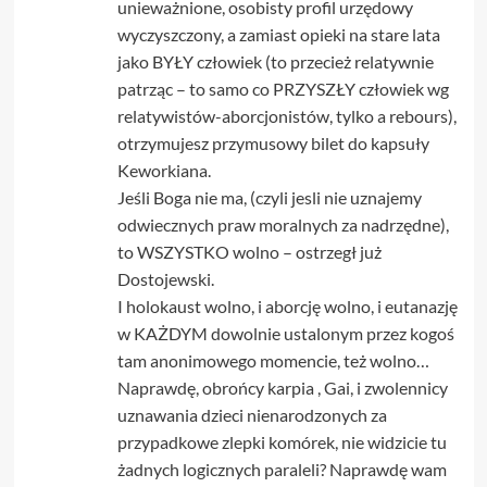
unieważnione, osobisty profil urzędowy
wyczyszczony, a zamiast opieki na stare lata
jako BYŁY człowiek (to przecież relatywnie
patrząc – to samo co PRZYSZŁY człowiek wg
relatywistów-aborcjonistów, tylko a rebours),
otrzymujesz przymusowy bilet do kapsuły
Keworkiana.
Jeśli Boga nie ma, (czyli jesli nie uznajemy
odwiecznych praw moralnych za nadrzędne),
to WSZYSTKO wolno – ostrzegł już
Dostojewski.
I holokaust wolno, i aborcję wolno, i eutanazję
w KAŻDYM dowolnie ustalonym przez kogoś
tam anonimowego momencie, też wolno…
Naprawdę, obrońcy karpia , Gai, i zwolennicy
uznawania dzieci nienarodzonych za
przypadkowe zlepki komórek, nie widzicie tu
żadnych logicznych paraleli? Naprawdę wam