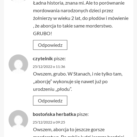
Ładna historia, znana mi. Ale to porównanie
mordowania narodzonych dzieci przez
żołnierzy w wieku 2 lat, do płodów i mówienie
, że aborcja to takie same morderstwo.
GRUBO!
Odpowiedz
czytelnik
pisze:
25/12/2022 o 11:36
Owszem, grubo. W Stanach, i nie tylko tam,
„aborcję” wykonuje się nawet już po
urodzeniu „płodu”.
Odpowiedz
bostońska herbatka
pisze:
25/12/2022 o 09:25
Owszem, aborcja to jeszcze gorsze
morderstwo. Bo zabija ludzi jeszcze bardziej