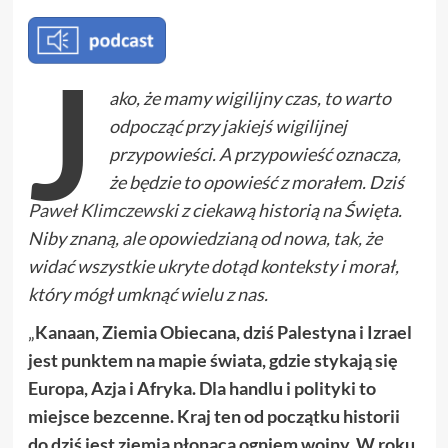
J
ako, że mamy wigilijny czas, to warto
odpocząć przy jakiejś wigilijnej
przypowieści. A przypowieść oznacza,
że będzie to opowieść z morałem. Dziś
Paweł Klimczewski
z ciekawą historią na Święta.
Niby znaną, ale opowiedzianą od nowa, tak, że
widać wszystkie ukryte dotąd konteksty i morał,
który mógł umknąć wielu z nas.
„
Kanaan, Ziemia Obiecana, dziś Palestyna i Izrael
jest punktem na mapie świata, gdzie stykają się
Europa, Azja i Afryka. Dla handlu i polityki to
miejsce bezcenne. Kraj ten od początku historii
do dziś jest ziemią płonącą ogniem wojny. W roku