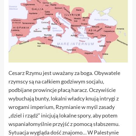
Cesarz Rzymu jest uważany za boga. Obywatele
rzymscy są na całkiem godziwym socjalu,
podbijane prowincje płacą haracz. Oczywiście
wybuchają bunty, lokalni władcy knują intrygi z
wrogami imperium, Rzymianie w myśl zasady
„dziel i rządź” inicjują lokalne spory, aby potem
wspaniałomyślnie przyjść z pomocą słabszemu.
Sytuacja wygląda dość znajomo… W Palestynie