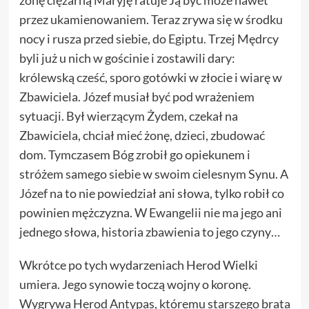
żonę ciężarną Maryję ratuje Ją być może nawet
przez ukamienowaniem. Teraz zrywa się w środku
nocy i rusza przed siebie, do Egiptu. Trzej Mędrcy
byli już u nich w gościnie i zostawili dary:
królewską cześć, sporo gotówki w złocie i wiarę w
Zbawiciela. Józef musiał być pod wrażeniem
sytuacji. Był wierzącym Żydem, czekał na
Zbawiciela, chciał mieć żonę, dzieci, zbudować
dom. Tymczasem Bóg zrobił go opiekunem i
stróżem samego siebie w swoim cielesnym Synu. A
Józef na to nie powiedział ani słowa, tylko robił co
powinien mężczyzna. W Ewangelii nie ma jego ani
jednego słowa, historia zbawienia to jego czyny…
Wkrótce po tych wydarzeniach Herod Wielki
umiera. Jego synowie toczą wojny o koronę.
Wygrywa Herod Antypas, któremu starszego brata