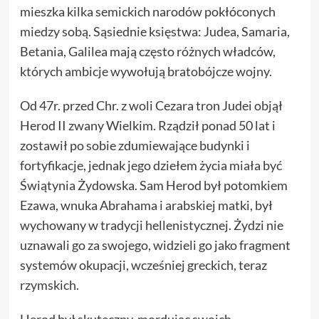
mieszka kilka semickich narodów pokłóconych
miedzy sobą. Sąsiednie księstwa: Judea, Samaria,
Betania, Galilea mają często różnych władców,
których ambicje wywołują bratobójcze wojny.
Od 47r. przed Chr. z woli Cezara tron Judei objął
Herod II zwany Wielkim. Rządził ponad 50 lat i
zostawił po sobie zdumiewające budynki i
fortyfikacje, jednak jego dziełem życia miała być
Świątynia Żydowska. Sam Herod był potomkiem
Ezawa, wnuka Abrahama i arabskiej matki, był
wychowany w tradycji hellenistycznej. Żydzi nie
uznawali go za swojego, widzieli go jako fragment
systemów okupacji, wcześniej greckich, teraz
rzymskich.