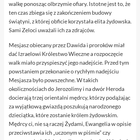
walkę ponosząc olbrzymie ofiary. Istotne jest to, że
ten czas zbiega się z zakończeniem budowy
świątyni, z której obficie korzystała elita żydowska.
Sami Zeloci uważali ich za zdrajców.
Mesjasz obiecany przez Dawida i proroków miał
dać Izraelowi Królestwo Wieczne a rozpoczęcie
walk miało przyspieszyć jego nadejście. Przed tym
powstaniem przekonanie o rychłym nadejściu
Mesjasza było powszechne. W takich
okolicznościach do Jerozolimy i na dwór Heroda
docierają trzej orientalni mędrcy, którzy podążając
za wyjątkową gwiazdą poszukują narodzonego
dzieciątka, które zostanie królem żydowskim.
Mędrcy ci, nie są raczej Żydami, Ewangelia w opisie
przeciwstawia ich „uczonym w piśmie” czy