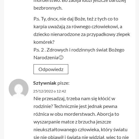
bezbronnych.
P.s. Ty, dncx, nie daj Boże, też z tych co to
karpia uważają za równego człowiekowi, a
dziecko nienarodzone za przypadkowy zlepek
komórek?
P.s. 2 . Zdrowych i rodzinnych świat Bożego
Narodzenia🙂
Odpowiedz
Sztywniak
pisze:
25/12/2022 o 12:42
Nie przesadzaj, trzeba nam się kłócić w
rodzinie? Technicznie jest jednak pewna
różnica w obu morderstwach. Aborcja to
wyszarpanie matce z brzucha jeszcze
nieukształtowanego człowieka, który światu
się nie objawił i świata nie widział, więc to nie