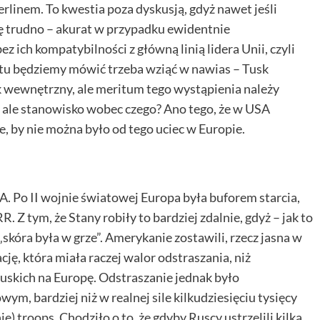
erlinem. To kwestia poza dyskusją, gdyż nawet jeśli
ę trudno – akurat w przypadku ewidentnie
z ich kompatybilności z główną linią lidera Unii, czyli
 tu będziemy mówić trzeba wziąć w nawias – Tusk
k wewnętrzny, ale meritum tego wystąpienia należy
, ale stanowisko wobec czego? Ano tego, że w USA
yle, by nie można było od tego uciec w Europie.
. Po II wojnie światowej Europa była buforem starcia,
 Z tym, że Stany robiły to bardziej zdalnie, gdyż – jak to
kóra była w grze”. Amerykanie zostawili, rzecz jasna w
ję, która miała raczej walor odstraszania, niż
 Ruskich na Europę. Odstraszanie jednak było
, bardziej niż w realnej sile kilkudziesięciu tysięcy
 troops. Chodziło o to, że gdyby Ruscy ustrzelili kilka