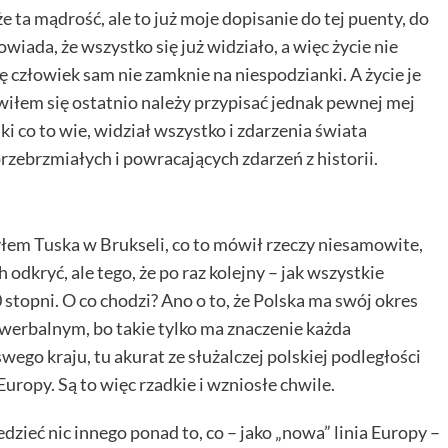
 ta mądrość, ale to już moje dopisanie do tej puenty, do
wiada, że wszystko się już widziało, a więc życie nie
ę człowiek sam nie zamknie na niespodzianki. A życie je
wiłem się ostatnio należy przypisać jednak pewnej mej
ki co to wie, widział wszystko i zdarzenia świata
zebrzmiałych i powracających zdarzeń z historii.
yłem Tuska w Brukseli, co to mówił rzeczy niesamowite,
odkryć, ale tego, że po raz kolejny – jak wszystkie
stopni. O co chodzi? Ano o to, że Polska ma swój okres
ć werbalnym, bo takie tylko ma znaczenie każda
wego kraju, tu akurat ze służalczej polskiej podległości
uropy. Są to więc rzadkie i wzniosłe chwile.
dzieć nic innego ponad to, co – jako „nowa” linia Europy –