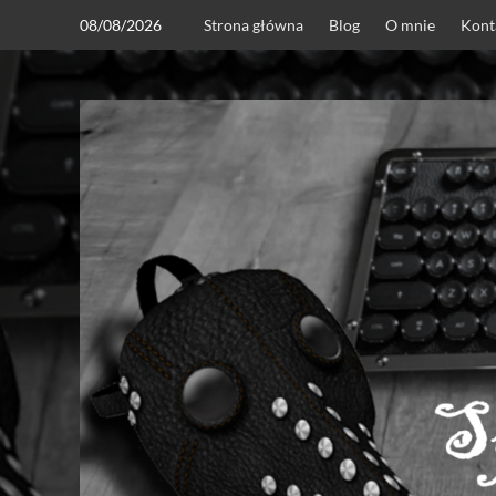
Skip
08/08/2026
Strona główna
Blog
O mnie
Kont
to
content