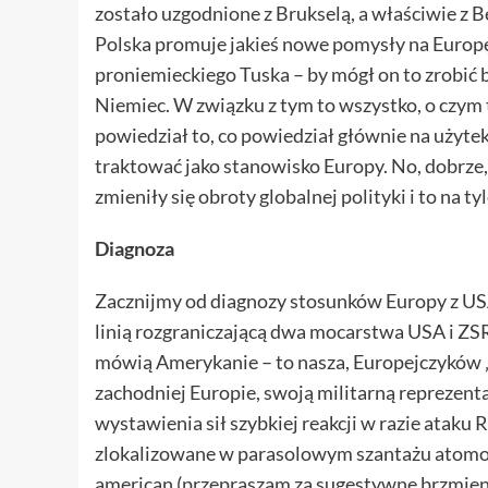
zostało uzgodnione z Brukselą, a właściwie z B
Polska promuje jakieś nowe pomysły na Europ
proniemieckiego Tuska – by mógł on to zrobić be
Niemiec. W związku z tym to wszystko, o czym
powiedział to, co powiedział głównie na użyte
traktować jako stanowisko Europy. No, dobrze
zmieniły się obroty globalnej polityki i to na t
Diagnoza
Zacznijmy od diagnozy stosunków Europy z USA
linią rozgraniczającą dwa mocarstwa USA i ZSRR.
mówią Amerykanie – to nasza, Europejczyków „s
zachodniej Europie, swoją militarną reprezentac
wystawienia sił szybkiej reakcji w razie ataku
zlokalizowane w parasolowym szantażu atomowym
american (przepraszam za sugestywne brzmienie)