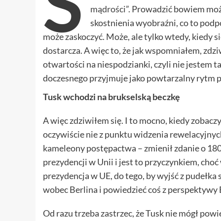
S
mądrości
”. Prowadzić bowiem może
skostnienia wyobraźni, co to podpo
może zaskoczyć. Może, ale tylko wtedy, kiedy si
dostarcza. A więc to, że jak wspomniałem, zdzi
otwartości na niespodzianki, czyli nie jestem ta
doczesnego przyjmuje jako powtarzalny rytm pr
Tusk wchodzi na brukselską beczkę
A więc zdziwiłem się. I to mocno, kiedy zobacz
oczywiście nie z punktu widzenia rewelacyjnych 
kameleony postępactwa – zmienił zdanie o 180 
prezydencji w Unii i jest to przyczynkiem, cho
prezydencja w UE, do tego, by wyjść z pudełka s
wobec Berlina i powiedzieć coś z perspektywy E
Od razu trzeba zastrzec, że Tusk nie mógł powie