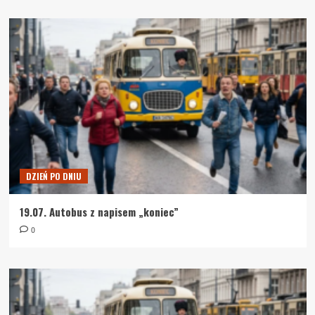
DZIEŃ PO DNIU
19.07. Autobus z napisem „koniec”
0