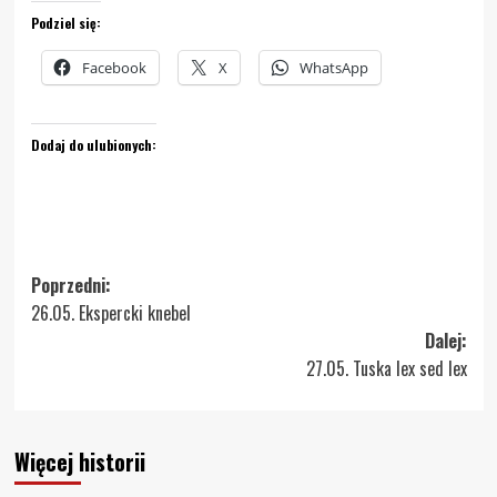
Podziel się:
Facebook
X
WhatsApp
Dodaj do ulubionych:
Zobacz
Poprzedni:
26.05. Ekspercki knebel
wpisy
Dalej:
27.05. Tuska lex sed lex
Więcej historii