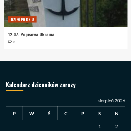
DZIEŃ PO DNIU
12.07. Popisowa Ukraina
0
Kalendarz dzienników zarazy
sierpień 2026
P
W
Ś
C
P
S
N
1
2