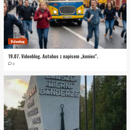
Videobog
19.07. Videoblog. Autobus z napisem „koniec”.
0