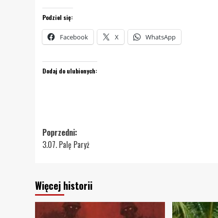
Podziel się:
Facebook
X
WhatsApp
Dodaj do ulubionych:
Zobacz
Poprzedni:
3.07. Palę Paryż
wpisy
Więcej historii