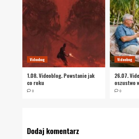
Videobog
Videobog
1.08. Videoblog. Powstanie jak
26.07. Vid
co roku
oszustwo 
0
0
Dodaj komentarz