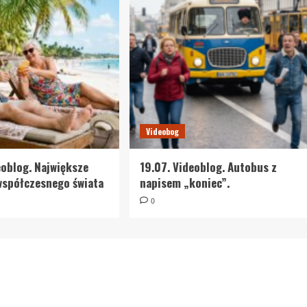
Videobog
eoblog. Największe
19.07. Videoblog. Autobus z
współczesnego świata
napisem „koniec”.
0