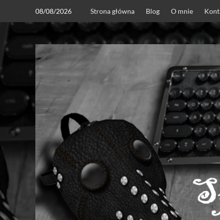
Skip
08/08/2026
Strona główna
Blog
O mnie
Kont
to
content