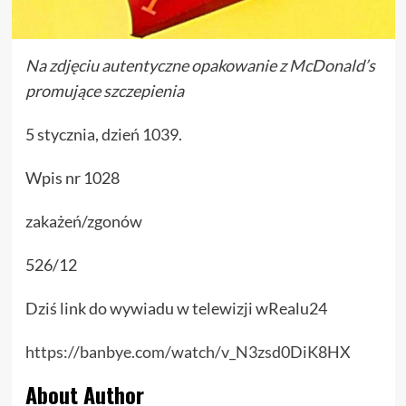
Na zdjęciu autentyczne opakowanie z McDonald’s
promujące szczepienia
5 stycznia, dzień 1039.
Wpis nr 1028
zakażeń/zgonów
526/12
Dziś link do wywiadu w telewizji wRealu24
https://banbye.com/watch/v_N3zsd0DiK8HX
About Author