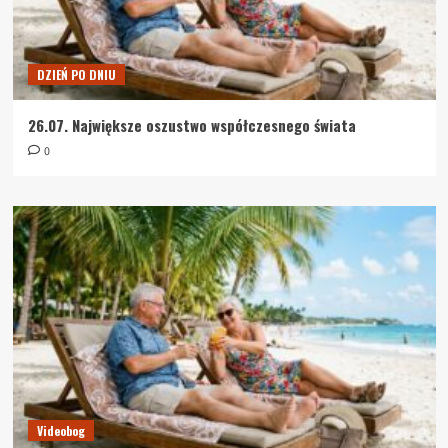
DZIEŃ PO DNIU
26.07. Największe oszustwo współczesnego świata
0
Videobog