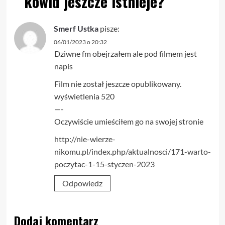
kowid jeszcze istnieje?
”
Smerf Ustka
pisze:
06/01/2023 o 20:32
Dziwne fm obejrzałem ale pod filmem jest
napis
Film nie został jeszcze opublikowany.
wyświetlenia 520
—-
Oczywiście umieściłem go na swojej stronie
http://nie-wierze-
nikomu.pl/index.php/aktualnosci/171-warto-
poczytac-1-15-styczen-2023
Odpowiedz
Dodaj komentarz