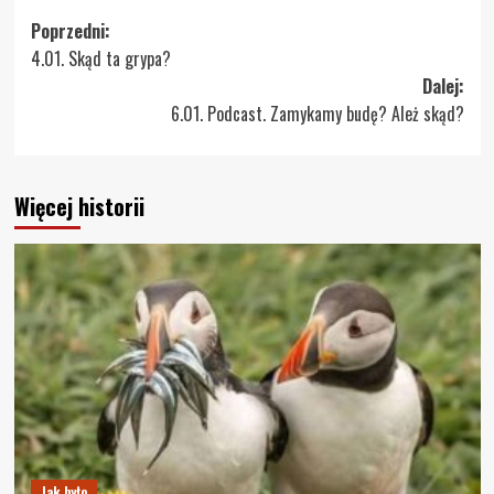
Zobacz
Poprzedni:
4.01. Skąd ta grypa?
wpisy
Dalej:
6.01. Podcast. Zamykamy budę? Ależ skąd?
Więcej historii
Jak było