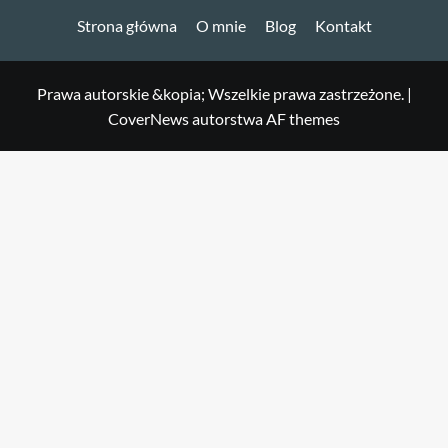
Strona główna
O mnie
Blog
Kontakt
Prawa autorskie &kopia; Wszelkie prawa zastrzeżone.
|
CoverNews
autorstwa AF themes