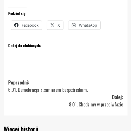
Podziel się:
Facebook
X
WhatsApp
Dodaj do ulubionych:
Zobacz
Poprzedni:
6.01. Demokracja z zamiarem bezpośrednim.
wpisy
Dalej:
8.01. Chodzimy w przeciwfazie
Więcej historii