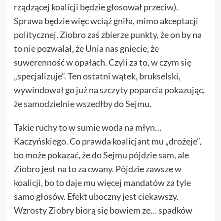
rządzącej koalicji będzie głosował przeciw).
Sprawa będzie więc wciąż gniła, mimo akceptacji
politycznej. Ziobro zaś zbierze punkty, że on by na
to nie pozwalał, że Unia nas gniecie, że
suwerenność w opałach. Czyli za to, w czym się
„specjalizuje”. Ten ostatni wątek, brukselski,
wywindował go już na szczyty poparcia pokazując,
że
samodzielnie wszedłby
do Sejmu.
Takie ruchy to w sumie woda na młyn…
Kaczyńskiego. Co prawda koalicjant mu „drożeje”,
bo może pokazać, że do Sejmu pójdzie sam, ale
Ziobro jest na to za cwany. Pójdzie zawsze w
koalicji, bo to daje mu więcej mandatów za tyle
samo głosów. Efekt uboczny jest ciekawszy.
Wzrosty Ziobry biorą się bowiem ze… spadków