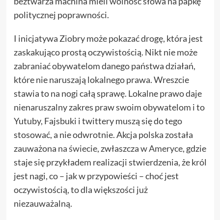
beztwarza machina mieli wolność słowa na papkę
politycznej poprawności.
I inicjatywa Ziobry może pokazać drogę, która jest
zaskakująco prostą oczywistością. Nikt nie może
zabraniać obywatelom danego państwa działań,
które nie naruszają lokalnego prawa. Wreszcie
stawia to na nogi całą sprawę. Lokalne prawo daje
nienaruszalny zakres praw swoim obywatelom i to
Yutuby, Fajsbuki i twittery muszą się do tego
stosować, a nie odwrotnie. Akcja polska została
zauważona
na świecie
, zwłaszcza
w Ameryce
, gdzie
staje się przykładem realizacji stwierdzenia, że król
jest nagi, co – jak w przypowieści – choć jest
oczywistością, to dla większości już
niezauważalną.