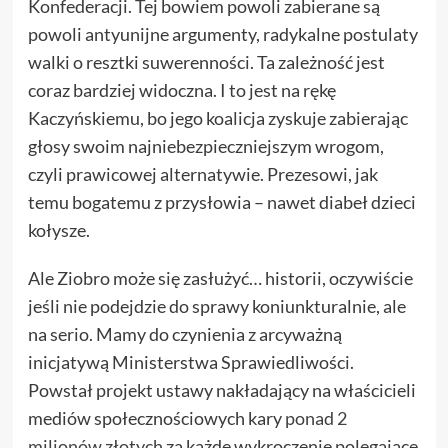
Konfederacji. Tej bowiem powoli zabierane są
powoli antyunijne argumenty, radykalne postulaty
walki o resztki suwerenności. Ta zależność jest
coraz bardziej widoczna. I to jest na rękę
Kaczyńskiemu, bo jego koalicja zyskuje zabierając
głosy swoim najniebezpieczniejszym wrogom,
czyli prawicowej alternatywie. Prezesowi, jak
temu bogatemu z przysłowia – nawet diabeł dzieci
kołysze.
Ale Ziobro może się zasłużyć… historii, oczywiście
jeśli nie podejdzie do sprawy koniunkturalnie, ale
na serio. Mamy do czynienia z arcyważną
inicjatywą Ministerstwa Sprawiedliwości.
Powstał projekt ustawy nakładający na właścicieli
mediów społecznościowych kary
ponad 2
milionów złotych
za każde wykroczenie polegające