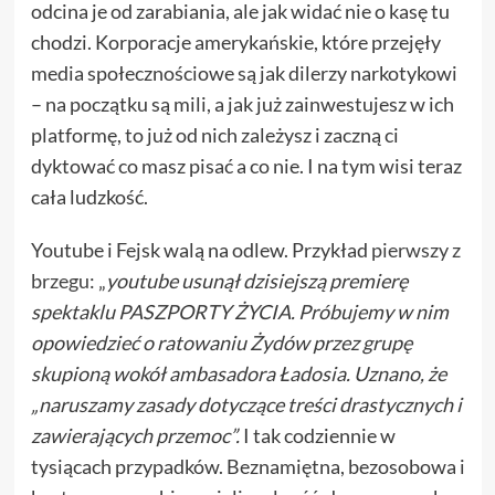
odcina je od zarabiania, ale jak widać nie o kasę tu
chodzi. Korporacje amerykańskie, które przejęły
media społecznościowe są jak dilerzy narkotykowi
– na początku są mili, a jak już zainwestujesz w ich
platformę, to już od nich zależysz i zaczną ci
dyktować co masz pisać a co nie. I na tym wisi teraz
cała ludzkość.
Youtube i Fejsk walą na odlew. Przykład
pierwszy z
brzegu
: „
youtube usunął dzisiejszą premierę
spektaklu PASZPORTY ŻYCIA. Próbujemy w nim
opowiedzieć o ratowaniu Żydów przez grupę
skupioną wokół ambasadora Ładosia. Uznano, że
„naruszamy zasady dotyczące treści drastycznych i
zawierających przemoc”.
I tak codziennie w
tysiącach przypadków. Beznamiętna, bezosobowa i