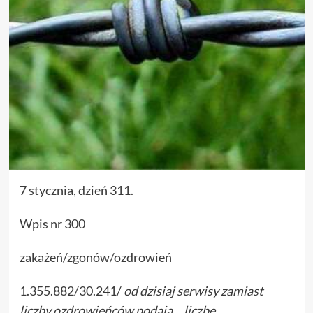
7 stycznia, dzień 311.
Wpis nr 300
zakażeń/zgonów/ozdrowień
1.355.882/30.241/
od dzisiaj serwisy zamiast
liczby ozdrowieńców podają… liczbę