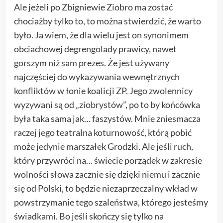
Ale jeżeli po Zbigniewie Ziobro ma zostać
chociażby tylko to, to można stwierdzić, że warto
było. Ja wiem, że dla wielu jest on synonimem
obciachowej degrengolady prawicy, nawet
gorszym niż sam prezes. Że jest używany
najczęściej do wykazywania wewnętrznych
konfliktów w łonie koalicji ZP. Jego zwolennicy
wyzywani są od „ziobrystów”, po to by końcówka
była taka sama jak… faszystów. Mnie zniesmacza
raczej jego teatralna koturnowość, którą pobić
może jedynie marszałek Grodzki. Ale jeśli ruch,
który przywróci na… świecie porządek w zakresie
wolności słowa zacznie się dzięki niemu i zacznie
się od Polski, to będzie niezaprzeczalny wkład w
powstrzymanie tego szaleństwa, którego jesteśmy
świadkami. Bo jeśli skończy się tylko na