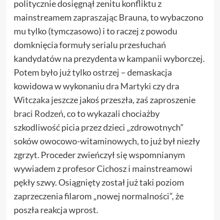
politycznie dosięgnął zenitu konfliktu z
mainstreamem
zapraszając Brauna
, to wybaczono
mu tylko (tymczasowo) i to raczej z powodu
domknięcia formuły serialu przesłuchań
kandydatów na prezydenta w kampanii wyborczej.
Potem było już tylko ostrzej – demaskacja
kowidowa w wykonaniu
dra Martyki
czy
dra
Witczaka
jeszcze jakoś przeszła, zaś zaproszenie
braci Rodzeń
, co to wykazali chociażby
szkodliwość picia przez dzieci „zdrowotnych”
soków owocowo-witaminowych, to już był niezły
zgrzyt. Proceder zwieńczył się wspomnianym
wywiadem z profesor Cichosz i mainstreamowi
pękły szwy. Osiągnięty został już taki poziom
zaprzeczenia filarom „nowej normalności”, że
poszła reakcja wprost.