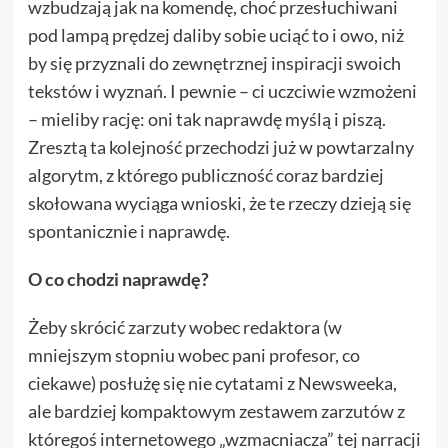
wzbudzają jak na komendę, choć przesłuchiwani
pod lampą prędzej daliby sobie uciąć to i owo, niż
by się przyznali do zewnętrznej inspiracji swoich
tekstów i wyznań. I pewnie – ci uczciwie wzmożeni
– mieliby rację: oni tak naprawdę myślą i piszą.
Zresztą ta kolejność przechodzi już w powtarzalny
algorytm, z którego publiczność coraz bardziej
skołowana wyciąga wnioski, że te rzeczy dzieją się
spontanicznie i naprawdę.
O co chodzi naprawdę?
Żeby skrócić zarzuty wobec redaktora (w
mniejszym stopniu wobec pani profesor, co
ciekawe) posłużę się nie cytatami z Newsweeka,
ale bardziej kompaktowym zestawem zarzutów z
któregoś internetowego „wzmacniacza” tej narracji