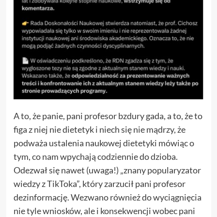
A to, że panie, pani profesor bzdury gada, a to, że to
figa z niej nie dietetyk i niech się nie mądrzy, że
podważa ustalenia naukowej dietetyki mówiąc o
tym, co nam wpychają codziennie do dzioba.
Odezwał się nawet (uwaga!) „znany popularyzator
wiedzy z TikToka”, który zarzucił pani profesor
dezinformację. Wezwano również do wyciągnięcia
nie tyle wniosków, ale i konsekwencji wobec pani