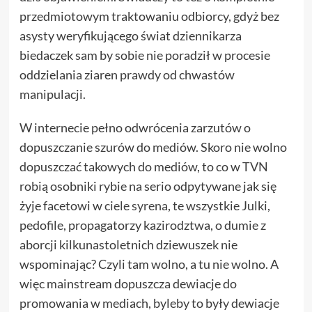
przedmiotowym traktowaniu odbiorcy, gdyż bez
asysty weryfikującego świat dziennikarza
biedaczek sam by sobie nie poradził w procesie
oddzielania ziaren prawdy od chwastów
manipulacji.
W internecie pełno odwrócenia zarzutów o
dopuszczanie szurów do mediów. Skoro nie wolno
dopuszczać takowych do mediów, to co w TVN
robią osobniki rybie na serio odpytywane jak się
żyje facetowi w
ciele syrena
, te wszystkie Julki,
pedofile, propagatorzy kazirodztwa, o dumie z
aborcji kilkunastoletnich dziewuszek nie
wspominając? Czyli tam wolno, a tu nie wolno. A
więc mainstream dopuszcza dewiacje do
promowania w mediach, byleby to były dewiacje