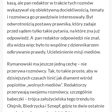
kasą, ale pan redaktor w trakcie tych rozmów
wykazywał się obiektywną dociekliwością, tematy
i rozmówca go prawdziwie interesowały. Był
odwrotnością postawy prawnika, który zadaje
przed sądem tylko takie pytania, na które zna już
odpowiedź. A pan redaktor odpowiedzi nie znał,
dla widza więc było to wspólne z dziennikarzem
odkrywanie prawdy. Ucieleśnienie misji mediów.
Rymanowski ma jeszcze jedną cechę – nie
przerywa rozmówcy. Tak, to takie proste, aby w
dzisiejszych czasach lśnić jak diament wśród
popiołów „wolnych mediów”. Redaktorzy
przerywają swojemu rozmówcy, szczególnie
babeczki – trójca założycielska tego trendu to
Olejnik, Biedrzycka i Sznepf, gdzie te dwie ostatnie