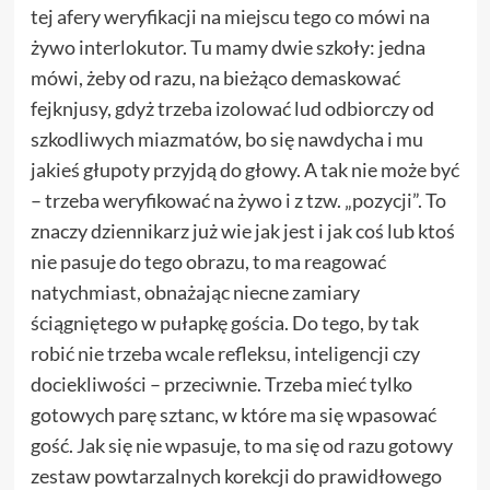
tej afery weryfikacji na miejscu tego co mówi na
żywo interlokutor. Tu mamy dwie szkoły: jedna
mówi, żeby od razu, na bieżąco demaskować
fejknjusy, gdyż trzeba izolować lud odbiorczy od
szkodliwych miazmatów, bo się nawdycha i mu
jakieś głupoty przyjdą do głowy. A tak nie może być
– trzeba weryfikować na żywo i z tzw. „pozycji”. To
znaczy dziennikarz już wie jak jest i jak coś lub ktoś
nie pasuje do tego obrazu, to ma reagować
natychmiast, obnażając niecne zamiary
ściągniętego w pułapkę gościa. Do tego, by tak
robić nie trzeba wcale refleksu, inteligencji czy
dociekliwości – przeciwnie. Trzeba mieć tylko
gotowych parę sztanc, w które ma się wpasować
gość. Jak się nie wpasuje, to ma się od razu gotowy
zestaw powtarzalnych korekcji do prawidłowego