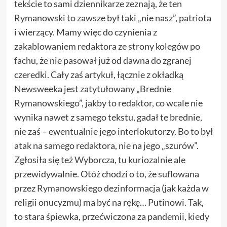
tekście to sami dziennikarze zeznają, że ten
Rymanowski to zawsze był taki „nie nasz”, patriota
i wierzący. Mamy więc do czynienia z
zakablowaniem redaktora ze strony kolegów po
fachu, że nie pasował już od dawna do zgranej
czeredki. Cały zaś artykuł, łącznie z okładką
Newsweeka jest zatytułowany „Brednie
Rymanowskiego”, jakby to redaktor, co wcale nie
wynika nawet z samego tekstu, gadał te brednie,
nie zaś – ewentualnie jego interlokutorzy. Bo to był
atak na samego redaktora, nie na jego „szurów”.
Zgłosiła się też Wyborcza, tu kuriozalnie ale
przewidywalnie. Otóż chodzi o to, że suflowana
przez Rymanowskiego dezinformacja (jak każda w
religii onucyzmu) ma być na rękę… Putinowi. Tak,
to stara śpiewka, przećwiczona za pandemii, kiedy