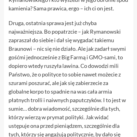
kamienia? Sama prawica, ergo – ich ci on jest.
Druga, ostatnia sprawa jest już chyba
najważniejsza. Bo popatrzcie – jak Rymanowski
zapraszał do siebie i dał się wygadać takiemu
Braunowi – nic się nie działo. Ale jak zadarł swymi
gośćmi jednocześnie z Big Farmą i GMO-sami, to
dopiero wtedy ruszyła lawina. Co dowodzi mili
Państwo, że o polityce to sobie nawet możecie z
szurami poszurać, ale jak się zabierzecie za
globalne korpo to spadnie na was cała armia
płatnych trolli i naiwnych paputczyków. I to jest w
sumie… dobra wiadomość, szczególnie dla tych,
którzy wierzą w prymat polityki. Jak widać
ustępuje ona przed pieniądzem, szczególnie dla
tych, którzy się angażują politycznie, by dało się