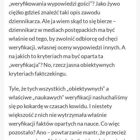
„weryfikowania wypowiedzi gości”? Jako żywo
ciężko gdzieś znaleźć taki opis zawodu
dziennikarza. Ale ja wiem skąd to się bierze –
dziennikarz w mediach postępackich ma być
właśnie od tego, by zwolnić odbiorcę od chęci
weryfikacji, własnej oceny wypowiedzi innych. A
na jakich to kryteriach ma być oparta ta
„weryfikacja”? No, rzecz jasna obiektywnych
kryteriach faktczekingu.
Tyle, że tych wszystkich „obiektywnych” a
właściwe „naukawych” weryfikacji nasłuchaliśmy
się po kokardę w czasach kowidu. I niestety
większość z nich nie wytrzymała właśnie
weryfikacji faktów opartych na nauce. Co więc
pozostało? Ano – powtarzanie mantr, że przecież