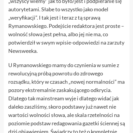
„wszyscy wiemy” jak to było/jest i podpieranie się
autorytetami. Słabe to wszystko jako model
„weryfikacji”. I tak jest i teraz z tą sprawą
Rymanowskiego. Podejście redaktora jest proste –
wolność słowa jest pełna, albo jej nie ma, co
potwierdził w swym
wpisie-odpowiedzi
na zarzuty
Newsweeka.
U Rymanowskiego mamy do czynienia w sumie z
rewolucyjną próbą powrotu do zdrowego
rozsądku, który w czasach „nowej normalności” ma
pozory ekstremalnie zaskakującego odkrycia.
Dlatego tak mainstream wyje i dlatego widać jak
daleko zaszliśmy, skoro podstawy już nawet nie
wartości wolności słowa, ale skala rzetelności na
poziomie podstaw redagowania gazetki ściennej są
dziś objawieniem. Świadczy to też o kompletnie