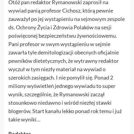
Otóż pan redaktor Rymanowski zaprosił
na
wywiad
panią profesor Cichosz, którą pewnie
zauważył po jej
wystąpieniu na sejmowym zespole
ds. Ochrony Życia i Zdrowia Polaków na sesji
poświęconej bezpieczeństwu żywnościowemu.
Pani profesor w swym wystąpieniu w sejmie
zawarła tyle demitologizacji obecnych oficjalnie
pewników dietetycznych, że wytrawny redaktor
wyczuł w tym niezły materiał na wywiad o
szerokich zasięgach. I nie pomylił się. Ponad 2
miliony wyświetleń jednego wywiadu to super
wynik, szczególnie, że Rymanowski zaczął
stosunkowo
niedawno
i wśród niezłej stawki
blogerów. Start kanału lekko ponad rok temu i już
takie wyniki…
Redaktor