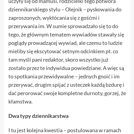
uczyły się od mamusi, rodzicielki tego potwora
dziennikarskiego stylu – Olejnik – pyskowania do
zaproszonych, wykłócania się z gośćmi i
przerywania im. W sumie sprowadzało się to do
tego, że głównym tematem wywiadów stawały się
poglądy prowadzącej wywiad, ale czemu to ludzie
mieliby się ekscytować setnym odcinkiem pt. co
tam myśli pani redaktor, skoro wszystko już
zostało przez te indywidua powiedziane. A więc są
to spotkania przewidywalne – jednych gnoić i im
przerywać, drugim spijać z usteczek każdą bzdurę i
dać perorować swoje kompletne durnoty, gorzej, że
kłamstwa.
Dwa typy dziennikarstwa
I tu jest kolejna kwestia – postulowana w ramach