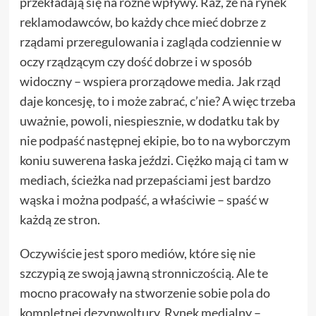
przekładają się na różne wpływy. Raz, że na rynek
reklamodawców, bo każdy chce mieć dobrze z
rządami przeregulowania i zagląda codziennie w
oczy rządzącym czy dość dobrze i w sposób
widoczny – wspiera prorządowe media. Jak rząd
daje koncesję, to i może zabrać, c’nie? A więc trzeba
uważnie, powoli, niespiesznie, w dodatku tak by
nie podpaść następnej ekipie, bo to na wyborczym
koniu suwerena łaska jeździ. Ciężko mają ci tam w
mediach, ścieżka nad przepaściami jest bardzo
wąska i można podpaść, a właściwie – spaść w
każdą ze stron.
Oczywiście jest sporo mediów, które się nie
szczypią ze swoją jawną stronniczością. Ale te
mocno pracowały na stworzenie sobie pola do
kompletnej dezynwoltury. Rynek medialny –