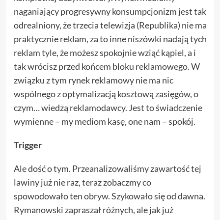
naganiający progresywny konsumpcjonizm jest tak
odrealniony, że trzecia telewizja (Republika) nie ma
praktycznie reklam, za to inne niszówki nadają tych
reklam tyle, że możesz spokojnie wziąć kąpiel, a i
tak wrócisz przed końcem bloku reklamowego. W
związku z tym rynek reklamowy nie ma nic
wspólnego z optymalizacją kosztową zasięgów, o
czym… wiedzą reklamodawcy. Jest to świadczenie
wymienne – my mediom kasę, one nam – spokój.
Trigger
Ale dość o tym. Przeanalizowaliśmy zawartość tej
lawiny już nie raz, teraz zobaczmy co
spowodowało ten obryw. Szykowało się od dawna.
Rymanowski zapraszał różnych, ale jak już