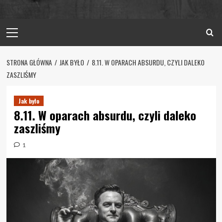
Primary
Menu
STRONA GŁÓWNA
JAK BYŁO
8.11. W OPARACH ABSURDU, CZYLI DALEKO
ZASZLIŚMY
Jak było
8.11. W oparach absurdu, czyli daleko
zaszliśmy
1