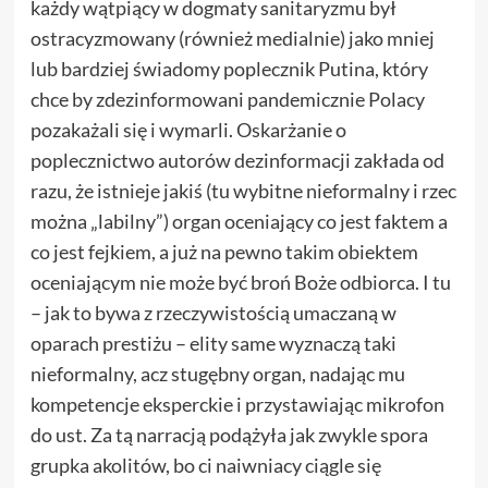
każdy wątpiący w dogmaty sanitaryzmu był
ostracyzmowany (również medialnie) jako mniej
lub bardziej świadomy poplecznik Putina, który
chce by zdezinformowani pandemicznie Polacy
pozakażali się i wymarli. Oskarżanie o
poplecznictwo autorów dezinformacji zakłada od
razu, że istnieje jakiś (tu wybitne nieformalny i rzec
można „labilny”) organ oceniający co jest faktem a
co jest fejkiem, a już na pewno takim obiektem
oceniającym nie może być broń Boże odbiorca. I tu
– jak to bywa z rzeczywistością umaczaną w
oparach prestiżu – elity same wyznaczą taki
nieformalny, acz stugębny organ, nadając mu
kompetencje eksperckie i przystawiając mikrofon
do ust. Za tą narracją podążyła jak zwykle spora
grupka akolitów, bo ci naiwniacy ciągle się