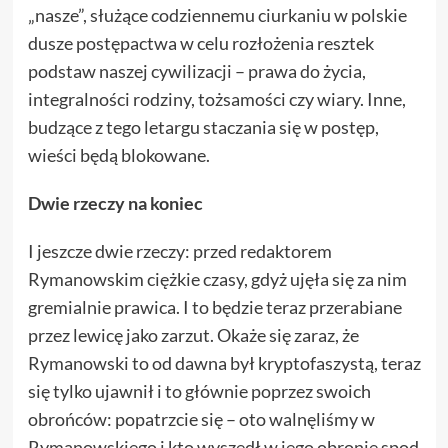
„nasze”, służące codziennemu ciurkaniu w polskie
dusze postępactwa w celu rozłożenia resztek
podstaw naszej cywilizacji – prawa do życia,
integralności rodziny, tożsamości czy wiary. Inne,
budzące z tego letargu staczania się w postęp,
wieści będą blokowane.
Dwie rzeczy na koniec
I jeszcze dwie rzeczy: przed redaktorem
Rymanowskim ciężkie czasy, gdyż ujęła się za nim
gremialnie prawica. I to będzie teraz przerabiane
przez lewicę jako zarzut. Okaże się zaraz, że
Rymanowski to od dawna był kryptofaszystą, teraz
się tylko ujawnił i to głównie poprzez swoich
obrońców: popatrzcie się – oto walnęliśmy w
Rymanowskiego i kto wyszedł w jego obronie spod