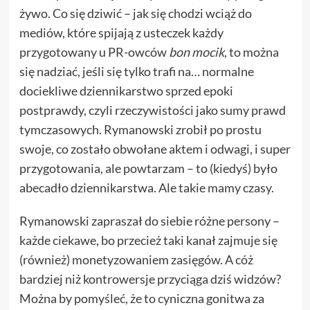
żywo. Co się dziwić – jak się chodzi wciąż do
mediów, które spijają z usteczek każdy
przygotowany u PR-owców
bon mocik
, to można
się nadziać, jeśli się tylko trafi na… normalne
dociekliwe dziennikarstwo sprzed epoki
postprawdy, czyli rzeczywistości jako sumy prawd
tymczasowych. Rymanowski zrobił po prostu
swoje, co zostało obwołane aktem i odwagi, i super
przygotowania, ale powtarzam – to (kiedyś) było
abecadło dziennikarstwa. Ale takie mamy czasy.
Rymanowski zapraszał do siebie różne persony –
każde ciekawe, bo przecież taki kanał zajmuje się
(również) monetyzowaniem zasięgów. A cóż
bardziej niż kontrowersje przyciąga dziś widzów?
Można by pomyśleć, że to cyniczna gonitwa za