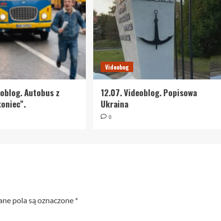
Videobog
eoblog. Autobus z
12.07. Videoblog. Popisowa
oniec”.
Ukraina
0
e pola są oznaczone
*