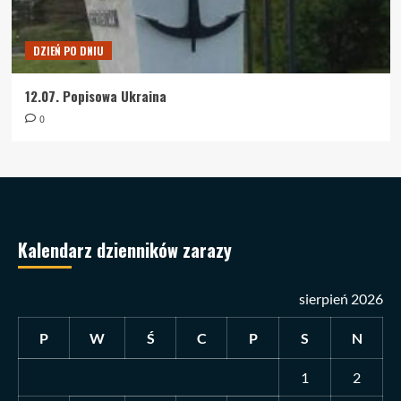
DZIEŃ PO DNIU
12.07. Popisowa Ukraina
0
Kalendarz dzienników zarazy
sierpień 2026
P
W
Ś
C
P
S
N
1
2