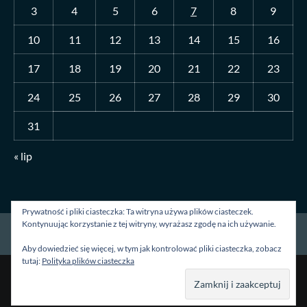
3
4
5
6
7
8
9
10
11
12
13
14
15
16
17
18
19
20
21
22
23
24
25
26
27
28
29
30
31
« lip
Prywatność i pliki ciasteczka: Ta witryna używa plików ciasteczek.
Kontynuując korzystanie z tej witryny, wyrażasz zgodę na ich używanie.
Strona główna
O mnie
Blog
Kontakt
Aby dowiedzieć się więcej, w tym jak kontrolować pliki ciasteczka, zobacz
tutaj:
Polityka plików ciasteczka
Prawa autorskie &kopia; Wszelkie prawa zastrzeżone.
|
CoverNews
autorstwa AF themes