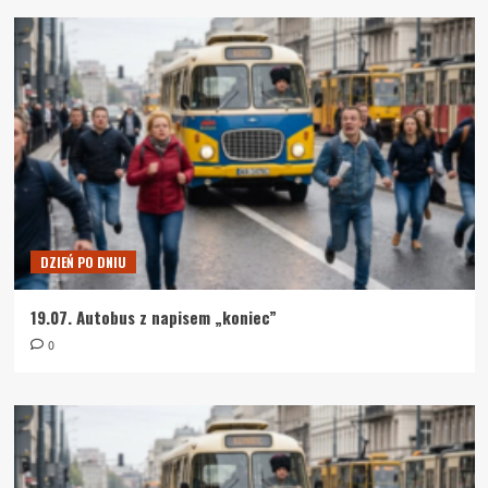
DZIEŃ PO DNIU
19.07. Autobus z napisem „koniec”
0