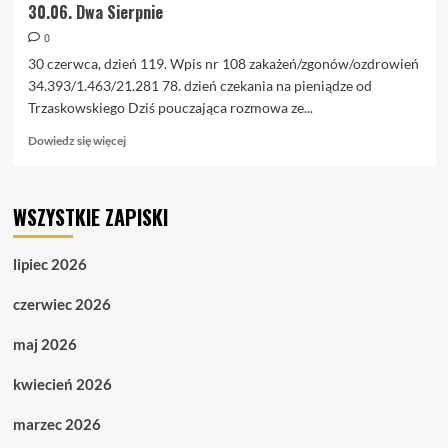
30.06. Dwa Sierpnie
0
30 czerwca, dzień 119. Wpis nr 108 zakażeń/zgonów/ozdrowień
34.393/1.463/21.281 78. dzień czekania na pieniądze od
Trzaskowskiego Dziś pouczająca rozmowa ze...
Dowiedz
Dowiedz się więcej
się
więcej
o
WSZYSTKIE ZAPISKI
30.06.
Dwa
Sierpnie
lipiec 2026
czerwiec 2026
maj 2026
kwiecień 2026
marzec 2026