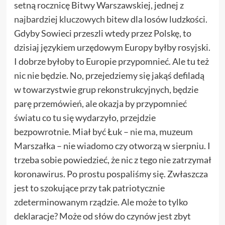
setną rocznicę Bitwy Warszawskiej, jednej z
najbardziej kluczowych bitew
dla losów ludzkości.
Gdyby Sowieci przeszli wtedy przez Polskę, to
dzisiaj językiem urzędowym Europy byłby rosyjski.
I dobrze byłoby to Europie przypomnieć. Ale tu też
nic nie będzie. No, przejedziemy się jakąś defiladą
w towarzystwie grup rekonstrukcyjnych, będzie
parę przemówień, ale okazja by przypomnieć
światu co tu się wydarzyło, przejdzie
bezpowrotnie. Miał być Łuk –
nie ma
, muzeum
Marszałka – nie wiadomo czy otworzą w sierpniu. I
trzeba sobie powiedzieć, że nic z tego nie zatrzymał
koronawirus. Po prostu pospaliśmy się. Zwłaszcza
jest to szokujące przy tak patriotycznie
zdeterminowanym rządzie. Ale może to tylko
deklaracje? Może od słów do czynów jest zbyt