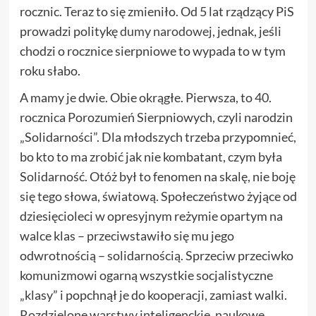
rocznic. Teraz to się zmieniło. Od 5 lat rządzący PiS
prowadzi politykę
dumy narodowej
, jednak, jeśli
chodzi o rocznice sierpniowe to wypada to w tym
roku słabo.
A mamy je dwie. Obie okrągłe. Pierwsza, to 40.
rocznica Porozumień Sierpniowych, czyli narodzin
„Solidarności”. Dla młodszych trzeba przypomnieć,
bo kto to ma zrobić jak nie kombatant, czym była
Solidarność. Otóż był to fenomen na skalę, nie boję
się tego słowa, światową. Społeczeństwo żyjące od
dziesięcioleci w opresyjnym reżymie opartym na
walce klas – przeciwstawiło się mu jego
odwrotnością – solidarnością. Sprzeciw przeciwko
komunizmowi ogarną wszystkie socjalistyczne
„klasy” i popchnął je do kooperacji, zamiast walki.
Rozdzielone warstwy inteligenckie, naukowe,