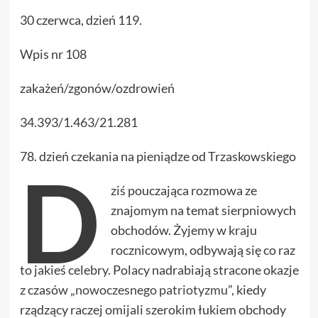
30 czerwca, dzień 119.
Wpis nr 108
zakażeń/zgonów/ozdrowień
34.393/1.463/21.281
78. dzień czekania na pieniądze od Trzaskowskiego
D
ziś pouczająca rozmowa ze
znajomym na temat sierpniowych
obchodów. Żyjemy w kraju
rocznicowym, odbywają się co raz
to jakieś celebry. Polacy nadrabiają stracone okazje
z czasów „
nowoczesnego patriotyzmu
”, kiedy
rządzący raczej omijali szerokim łukiem obchody