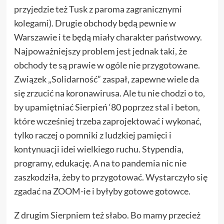
przyjedzie też Tusk z paroma zagranicznymi
kolegami). Drugie obchody będą pewnie w
Warszawie i te będą miały charakter państwowy.
Najpoważniejszy problem jest jednak taki, że
obchody te są prawie w ogóle nie przygotowane.
Związek „Solidarność” zaspał, zapewne wiele da
się zrzucić na koronawirusa. Ale tu nie chodzi o to,
by upamiętniać Sierpień ‘80 poprzez stal i beton,
które wcześniej trzeba zaprojektować i wykonać,
tylko raczej o pomniki z ludzkiej pamięci i
kontynuacji idei wielkiego ruchu. Stypendia,
programy, edukację. A na to pandemia nic nie
zaszkodziła, żeby to przygotować. Wystarczyło się
zgadać na ZOOM-ie i byłyby gotowe gotowce.
Z drugim Sierpniem też słabo. Bo mamy przecież