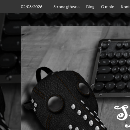
Skip
02/08/2026
Strona główna
Blog
O mnie
Kont
to
content