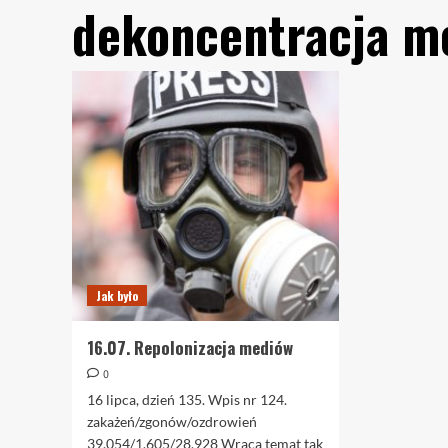
dekoncentracja m
Jak było
16.07. Repolonizacja mediów
0
16 lipca, dzień 135. Wpis nr 124.
zakażeń/zgonów/ozdrowień
39.054/1.605/28.928 Wraca temat tak