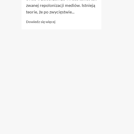
zwanej repolonizacji mediów. Istnieją
teorie, że po zwycięstwie...
Dowiedz
Dowiedz się więcej
się
więcej
o
16.07.
Repolonizacja
mediów