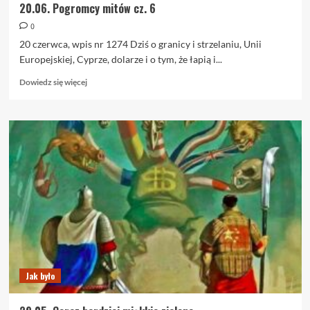
20.06. Pogromcy mitów cz. 6
0
20 czerwca, wpis nr 1274 Dziś o granicy i strzelaniu, Unii
Europejskiej, Cyprze, dolarze i o tym, że łapią i...
Dowiedz
Dowiedz się więcej
się
więcej
o
20.06.
Pogromcy
mitów
cz.
6
Jak było