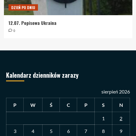
DZIEŃ PO DNIU
12.07. Popisowa Ukraina
0
Kalendarz dzienników zarazy
sierpień 2026
P
W
Ś
C
P
S
N
1
2
3
4
5
6
7
8
9