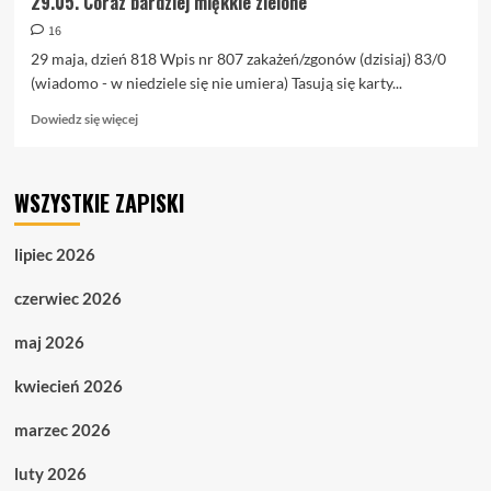
29.05. Coraz bardziej miękkie zielone
16
29 maja, dzień 818 Wpis nr 807 zakażeń/zgonów (dzisiaj) 83/0
(wiadomo - w niedziele się nie umiera) Tasują się karty...
Dowiedz
Dowiedz się więcej
się
więcej
o
WSZYSTKIE ZAPISKI
29.05.
Coraz
bardziej
lipiec 2026
miękkie
zielone
czerwiec 2026
maj 2026
kwiecień 2026
marzec 2026
luty 2026