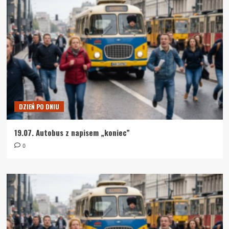
DZIEŃ PO DNIU
19.07. Autobus z napisem „koniec”
0