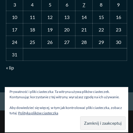
3
4
5
6
7
8
9
10
11
12
13
14
15
16
17
18
19
20
21
22
23
24
25
26
27
28
29
30
31
« lip
Prywatność i pliki ciasteczka: Ta witryna używa plików ciasteczek.
Kontynuując korzystanie z tej witryny, wyrażasz zgodę na ich używanie.
Strona główna
O mnie
Blog
Kontakt
Aby dowiedzieć się więcej, w tym jak kontrolować pliki ciasteczka, zobacz
tutaj:
Polityka plików ciasteczka
Prawa autorskie &kopia; Wszelkie prawa zastrzeżone.
|
CoverNews
autorstwa AF themes