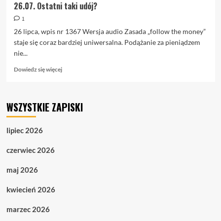
26.07. Ostatni taki udój?
1
26 lipca, wpis nr 1367 Wersja audio Zasada „follow the money”
staje się coraz bardziej uniwersalna. Podążanie za pieniądzem
nie...
Dowiedz
Dowiedz się więcej
się
więcej
o
WSZYSTKIE ZAPISKI
26.07.
Ostatni
taki
lipiec 2026
udój?
czerwiec 2026
maj 2026
kwiecień 2026
marzec 2026