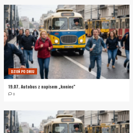
DZIEŃ PO DNIU
19.07. Autobus z napisem „koniec”
0