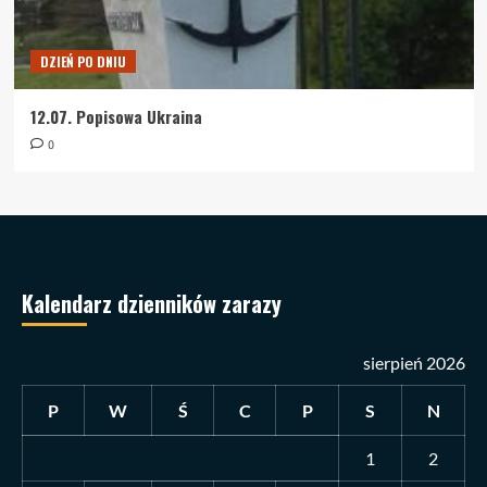
DZIEŃ PO DNIU
12.07. Popisowa Ukraina
0
Kalendarz dzienników zarazy
sierpień 2026
P
W
Ś
C
P
S
N
1
2