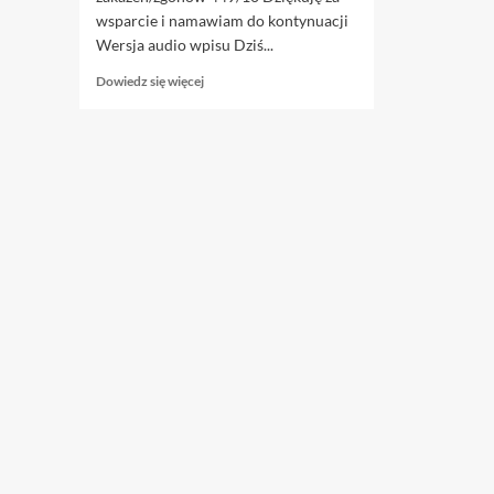
wsparcie i namawiam do kontynuacji
Wersja audio wpisu Dziś...
Dowiedz
Dowiedz się więcej
się
więcej
o
23.11.
Pamięci
ofiar
nowej
normalności