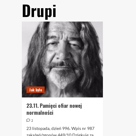
Drupi
Jak było
23.11. Pamięci ofiar nowej
normalności
2
23 listopada, dzień 996. Wpis nr 987
zakażeń/zgonów 449/10 Dziękuję za