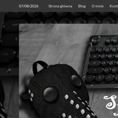
Skip
07/08/2026
Strona główna
Blog
O mnie
Kont
to
content