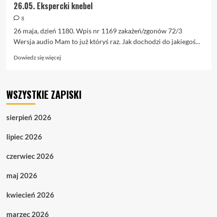
26.05. Ekspercki knebel
8
26 maja, dzień 1180. Wpis nr 1169 zakażeń/zgonów 72/3
Wersja audio Mam to już któryś raz. Jak dochodzi do jakiegoś...
Dowiedz
Dowiedz się więcej
się
więcej
o
WSZYSTKIE ZAPISKI
26.05.
Ekspercki
knebel
sierpień 2026
lipiec 2026
czerwiec 2026
maj 2026
kwiecień 2026
marzec 2026