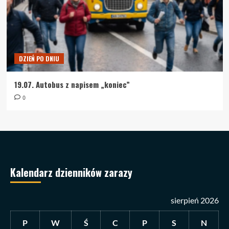
DZIEŃ PO DNIU
19.07. Autobus z napisem „koniec”
0
Kalendarz dzienników zarazy
sierpień 2026
P
W
Ś
C
P
S
N