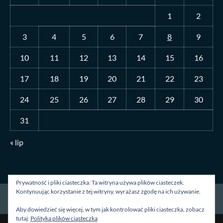
1
2
3
4
5
6
7
8
9
10
11
12
13
14
15
16
17
18
19
20
21
22
23
24
25
26
27
28
29
30
31
« lip
Prywatność i pliki ciasteczka: Ta witryna używa plików ciasteczek.
Kontynuując korzystanie z tej witryny, wyrażasz zgodę na ich używanie.
Strona główna
O mnie
Blog
Kontakt
Aby dowiedzieć się więcej, w tym jak kontrolować pliki ciasteczka, zobacz
tutaj:
Polityka plików ciasteczka