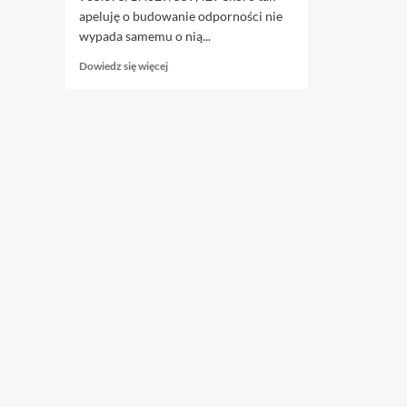
apeluję o budowanie odporności nie
wypada samemu o nią...
Dowiedz
Dowiedz się więcej
się
więcej
o
29.11.
Sześć
IŁ-
ów.
Codziennie.