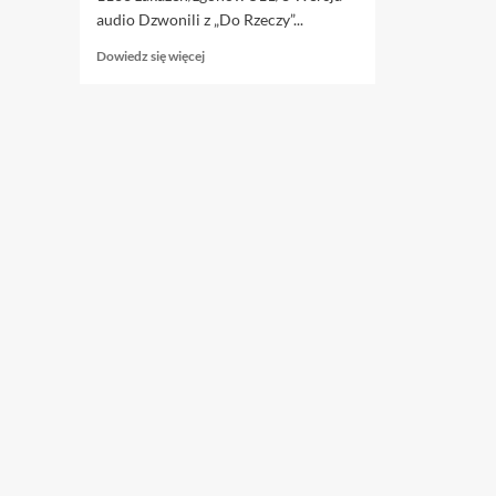
audio Dzwonili z „Do Rzeczy”...
Dowiedz
Dowiedz się więcej
się
więcej
o
20.04.
Czyżby
koniec?