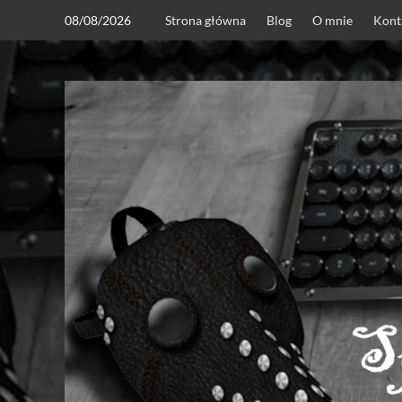
Skip
08/08/2026
Strona główna
Blog
O mnie
Kont
to
content