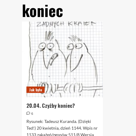
koniec
Jak było
20.04. Czyżby koniec?
6
Rysunek: Tadeusz Kuranda. (Dzięki
Ted!) 20 kwietnia, dzień 1144. Wpis nr
1133 zakażeń/zgonów 511/8 Wersja