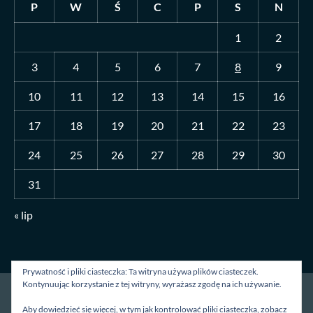
P
W
Ś
C
P
S
N
1
2
3
4
5
6
7
8
9
10
11
12
13
14
15
16
17
18
19
20
21
22
23
24
25
26
27
28
29
30
31
« lip
Prywatność i pliki ciasteczka: Ta witryna używa plików ciasteczek.
Kontynuując korzystanie z tej witryny, wyrażasz zgodę na ich używanie.
Strona główna
O mnie
Blog
Kontakt
Aby dowiedzieć się więcej, w tym jak kontrolować pliki ciasteczka, zobacz