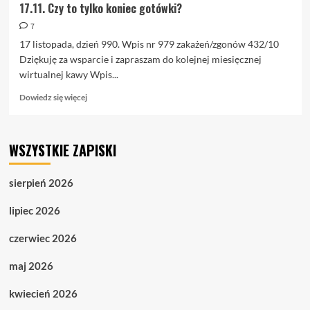
17.11. Czy to tylko koniec gotówki?
7
17 listopada, dzień 990. Wpis nr 979 zakażeń/zgonów 432/10
Dziękuję za wsparcie i zapraszam do kolejnej miesięcznej
wirtualnej kawy Wpis...
Dowiedz
Dowiedz się więcej
się
więcej
o
WSZYSTKIE ZAPISKI
17.11.
Czy
to
sierpień 2026
tylko
koniec
lipiec 2026
gotówki?
czerwiec 2026
maj 2026
kwiecień 2026