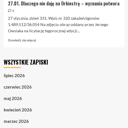
27.01. Dlaczego nie daję na Orkiestrę – wyznania potwora
9
27 stycznia, dzień 331. Wpis nr 320 zakażeń/zgonów
1.489.512/36.054 Na zdjęciu obraz oddany przez Jerzego
Owsiaka na licytację tegorocznej edycji...
Dowiedz
Dowiedz się więcej
się
więcej
o
WSZYSTKIE ZAPISKI
27.01.
Dlaczego
nie
lipiec 2026
daję
na
czerwiec 2026
Orkiestrę
–
maj 2026
wyznania
potwora
kwiecień 2026
marzec 2026