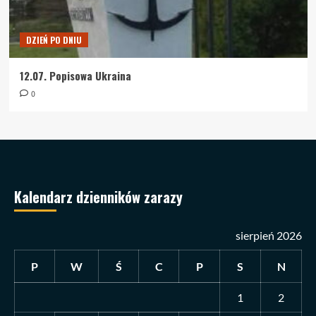
DZIEŃ PO DNIU
12.07. Popisowa Ukraina
0
Kalendarz dzienników zarazy
sierpień 2026
P
W
Ś
C
P
S
N
1
2