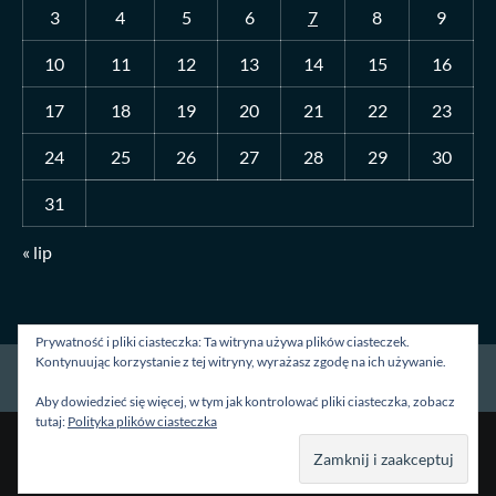
3
4
5
6
7
8
9
10
11
12
13
14
15
16
17
18
19
20
21
22
23
24
25
26
27
28
29
30
31
« lip
Prywatność i pliki ciasteczka: Ta witryna używa plików ciasteczek.
Kontynuując korzystanie z tej witryny, wyrażasz zgodę na ich używanie.
Strona główna
O mnie
Blog
Kontakt
Aby dowiedzieć się więcej, w tym jak kontrolować pliki ciasteczka, zobacz
tutaj:
Polityka plików ciasteczka
Prawa autorskie &kopia; Wszelkie prawa zastrzeżone.
|
CoverNews
autorstwa AF themes