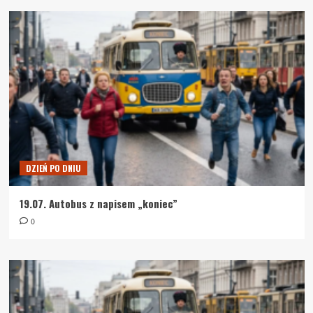
DZIEŃ PO DNIU
19.07. Autobus z napisem „koniec”
0