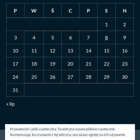
P
W
Ś
C
P
S
N
1
2
3
4
5
6
7
8
9
10
11
12
13
14
15
16
17
18
19
20
21
22
23
24
25
26
27
28
29
30
31
« lip
Prywatność i pliki ciasteczka: Ta witryna używa plików ciasteczek.
Kontynuując korzystanie z tej witryny, wyrażasz zgodę na ich używanie.
Strona główna
O mnie
Blog
Kontakt