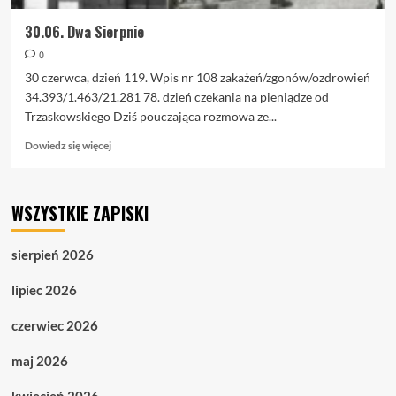
30.06. Dwa Sierpnie
0
30 czerwca, dzień 119. Wpis nr 108 zakażeń/zgonów/ozdrowień
34.393/1.463/21.281 78. dzień czekania na pieniądze od
Trzaskowskiego Dziś pouczająca rozmowa ze...
Dowiedz
Dowiedz się więcej
się
więcej
o
WSZYSTKIE ZAPISKI
30.06.
Dwa
Sierpnie
sierpień 2026
lipiec 2026
czerwiec 2026
maj 2026