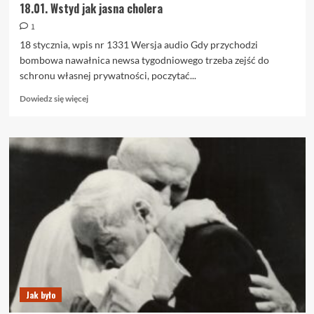
18.01. Wstyd jak jasna cholera
1
18 stycznia, wpis nr 1331 Wersja audio Gdy przychodzi
bombowa nawałnica newsa tygodniowego trzeba zejść do
schronu własnej prywatności, poczytać...
Dowiedz
Dowiedz się więcej
się
więcej
o
18.01.
Wstyd
jak
jasna
cholera
Jak było