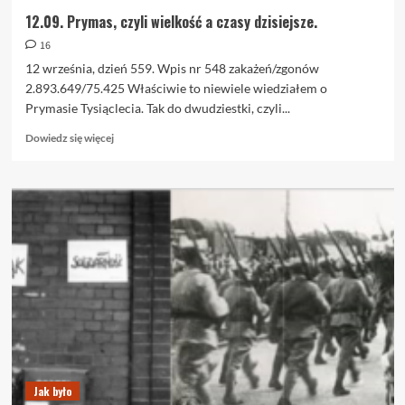
12.09. Prymas, czyli wielkość a czasy dzisiejsze.
16
12 września, dzień 559. Wpis nr 548 zakażeń/zgonów
2.893.649/75.425 Właściwie to niewiele wiedziałem o
Prymasie Tysiąclecia. Tak do dwudziestki, czyli...
Dowiedz
Dowiedz się więcej
się
więcej
o
12.09.
Prymas,
czyli
wielkość
a
czasy
dzisiejsze.
Jak było