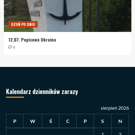
DZIEŃ PO DNIU
12.07. Popisowa Ukraina
0
Kalendarz dzienników zarazy
sierpień 2026
P
W
Ś
C
P
S
N
1
2