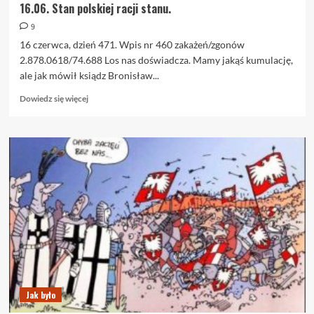
16.06. Stan polskiej racji stanu.
9
16 czerwca, dzień 471. Wpis nr 460 zakażeń/zgonów
2.878.0618/74.688 Los nas doświadcza. Mamy jakąś kumulację,
ale jak mówił ksiądz Bronisław...
Dowiedz
Dowiedz się więcej
się
więcej
o
16.06.
Stan
polskiej
racji
stanu.
Jak było