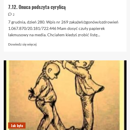
7.12. Onuca podszyta cyrylicą
2
7 grudnia, dzień 280. Wpis nr 269 zakażeń/zgonów/ozdrowień
1.067.870/20.181/722.446 Mam dosyć czuły papierek
lakmusowy na media. Chciałem kiedyś zrobić listę...
Dowiedz
Dowiedz się więcej
się
więcej
o
7.12.
Onuca
podszyta
cyrylicą
Jak było