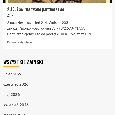
2.10. Zawirusowane partnerstwo
2
2 października, dzień 214. Wpis nr 203
zakażeń/zgonów/ozdrowień 95.773/2.570/71.353
Bantustaniejemy. I to od początku III RP. No, że za PRL...
Dowiedz
Dowiedz się więcej
się
więcej
o
WSZYSTKIE ZAPISKI
2.10.
Zawirusowane
partnerstwo
lipiec 2026
czerwiec 2026
maj 2026
kwiecień 2026