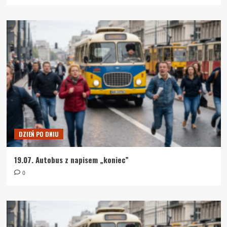
DZIEŃ PO DNIU
19.07. Autobus z napisem „koniec”
0