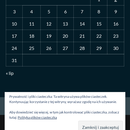
3
4
5
6
7
8
9
10
11
12
13
14
15
16
17
18
19
20
21
22
23
24
25
26
27
28
29
30
31
« lip
Prywatność i pliki ciasteczka: Ta witryna używa plików ciasteczek.
Kontynuując korzystanie z tej witryny, wyrażasz zgodę na ich używanie.
Strona główna
O mnie
Blog
Kontakt
Aby dowiedzieć się więcej, w tym jak kontrolować pliki ciasteczka, zobacz
tutaj:
Polityka plików ciasteczka
Prawa autorskie &kopia; Wszelkie prawa zastrzeżone.
|