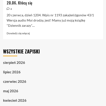
20.06. Kłócą się
4
20 czerwca, dzień 1204. Wpis nr 1193 zakażeń/zgonów 43/1
Wersja audio Moi drodzy, jest! Mamy już moją książkę
"Dziennik zarazy"....
Dowiedz
Dowiedz się więcej
się
więcej
o
WSZYSTKIE ZAPISKI
20.06.
Kłócą
się
sierpień 2026
lipiec 2026
czerwiec 2026
maj 2026
kwiecień 2026