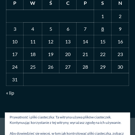
P
W
Ś
C
P
S
N
1
2
3
4
5
6
7
8
9
10
11
12
13
14
15
16
17
18
19
20
21
22
23
24
25
26
27
28
29
30
31
« lip
Prywatność i pliki ciasteczka: Ta witryna używa plików ciasteczek.
Kontynuując korzystanie z tej witryny, wyrażasz zgodę na ich używanie.
Strona główna
O mnie
Blog
Kontakt
Aby dowiedzieć się więcej, w tym jak kontrolować pliki ciasteczka, zobacz