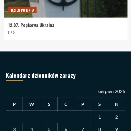
DZIEŃ PO DNIU
12.07. Popisowa Ukraina
0
Kalendarz dzienników zarazy
sierpień 2026
P
W
Ś
C
P
S
N
1
2
3
4
5
6
7
8
9