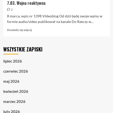
7.03. Wojna reaktywna
2
8 marca, wpis nr 1398 Vldeoblog Od dziś będę swoje wpisy w
formie audio/video publikował na kanale Do Rzeczy w...
Dowiedz
Dowiedz się więcej
się
więcej
o
WSZYSTKIE ZAPISKI
7.03.
Wojna
reaktywna
lipiec 2026
czerwiec 2026
maj 2026
kwiecień 2026
marzec 2026
luty 2026