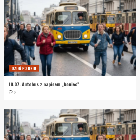
DZIEŃ PO DNIU
19.07. Autobus z napisem „koniec”
0