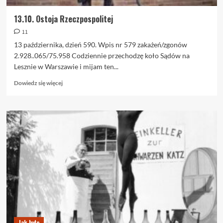
13.10. Ostoja Rzeczpospolitej
11
13 października, dzień 590. Wpis nr 579 zakażeń/zgonów
2.928..065/75.958 Codziennie przechodzę koło Sądów na
Lesznie w Warszawie i mijam ten...
Dowiedz
Dowiedz się więcej
się
więcej
o
13.10.
Ostoja
Rzeczpospolitej
Jak było