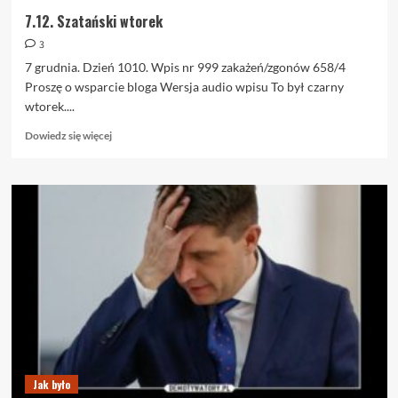
7.12. Szatański wtorek
3
7 grudnia. Dzień 1010. Wpis nr 999 zakażeń/zgonów 658/4
Proszę o wsparcie bloga Wersja audio wpisu To był czarny
wtorek....
Dowiedz
Dowiedz się więcej
się
więcej
o
7.12.
Szatański
wtorek
Jak było