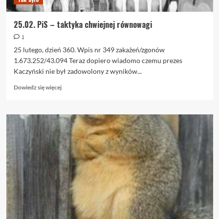
25.02. PiS – taktyka chwiejnej równowagi
1
25 lutego, dzień 360. Wpis nr 349 zakażeń/zgonów
1.673.252/43.094 Teraz dopiero wiadomo czemu prezes
Kaczyński nie był zadowolony z wyników...
Dowiedz
Dowiedz się więcej
się
więcej
o
25.02.
PiS
–
taktyka
chwiejnej
równowagi