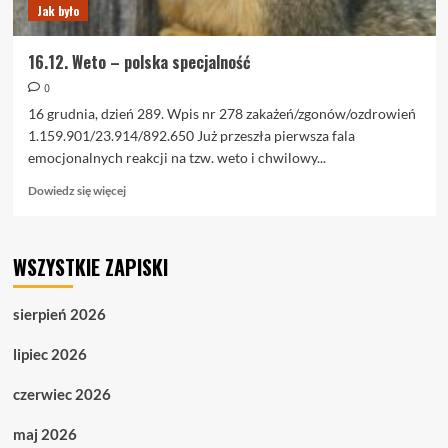
Jak było
16.12. Weto – polska specjalność
0
16 grudnia, dzień 289. Wpis nr 278 zakażeń/zgonów/ozdrowień
1.159.901/23.914/892.650 Już przeszła pierwsza fala
emocjonalnych reakcji na tzw. weto i chwilowy...
Dowiedz
Dowiedz się więcej
się
więcej
o
WSZYSTKIE ZAPISKI
16.12.
Weto
–
sierpień 2026
polska
specjalność
lipiec 2026
czerwiec 2026
maj 2026