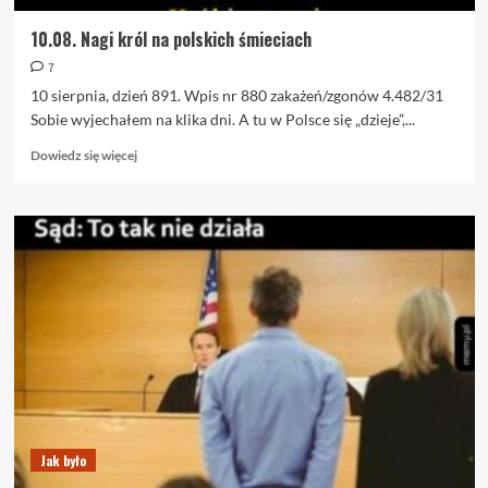
10.08. Nagi król na polskich śmieciach
7
10 sierpnia, dzień 891. Wpis nr 880 zakażeń/zgonów 4.482/31
Sobie wyjechałem na klika dni. A tu w Polsce się „dzieje”,...
Dowiedz
Dowiedz się więcej
się
więcej
o
10.08.
Nagi
król
na
polskich
śmieciach
Jak było