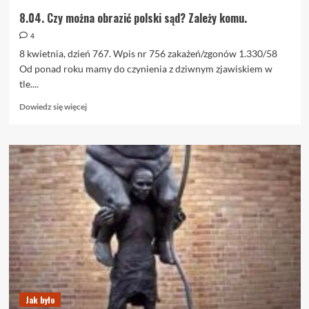
8.04. Czy można obrazić polski sąd? Zależy komu.
4
8 kwietnia, dzień 767. Wpis nr 756 zakażeń/zgonów 1.330/58
Od ponad roku mamy do czynienia z dziwnym zjawiskiem w
tle....
Dowiedz
Dowiedz się więcej
się
więcej
o
8.04.
Czy
można
obrazić
polski
sąd?
Zależy
komu.
Jak było