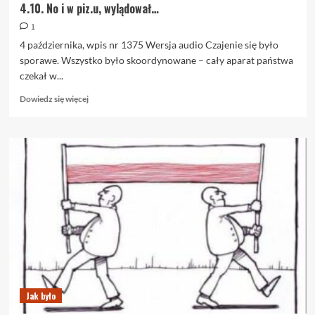
4.10. No i w piz.u, wylądował…
1
4 października, wpis nr 1375 Wersja audio Czajenie się było
sporawe. Wszystko było skoordynowane – cały aparat państwa
czekał w...
Dowiedz
Dowiedz się więcej
się
więcej
o
4.10.
No
i
w
piz.u,
wylądował…
Jak było