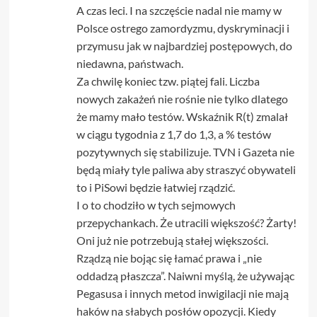
A czas leci. I na szczęście nadal nie mamy w
Polsce ostrego zamordyzmu, dyskryminacji i
przymusu jak w najbardziej postępowych, do
niedawna, państwach.
Za chwilę koniec tzw. piątej fali. Liczba
nowych zakażeń nie rośnie nie tylko dlatego
że mamy mało testów. Wskaźnik R(t) zmalał
w ciągu tygodnia z 1,7 do 1,3, a % testów
pozytywnych się stabilizuje. TVN i Gazeta nie
będą miały tyle paliwa aby straszyć obywateli
to i PiSowi będzie łatwiej rządzić.
I o to chodziło w tych sejmowych
przepychankach. Że utracili większość? Żarty!
Oni już nie potrzebują stałej większości.
Rządzą nie bojąc się łamać prawa i „nie
oddadzą płaszcza”. Naiwni myślą, że używając
Pegasusa i innych metod inwigilacji nie mają
haków na słabych posłów opozycji. Kiedy