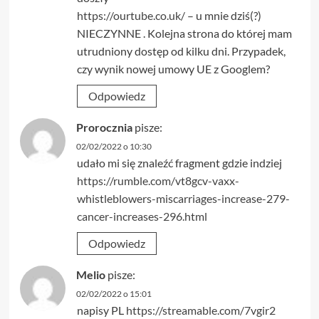
https://ourtube.co.uk/
– u mnie dziś(?)
NIECZYNNE . Kolejna strona do której mam
utrudniony dostęp od kilku dni. Przypadek,
czy wynik nowej umowy UE z Googlem?
Odpowiedz
Prorocznia
pisze:
02/02/2022 o 10:30
udało mi się znaleźć fragment gdzie indziej
https://rumble.com/vt8gcv-vaxx-
whistleblowers-miscarriages-increase-279-
cancer-increases-296.html
Odpowiedz
Melio
pisze:
02/02/2022 o 15:01
napisy PL
https://streamable.com/7vgir2