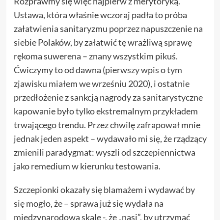
Rozprawmy się więc najpierw z merytoryką.
Ustawa, która właśnie wczoraj padła to próba
załatwienia sanitaryzmu poprzez napuszczenie na
siebie Polaków, by załatwić tę wrażliwą sprawę
rękoma suwerena – znany wszystkim pikuś.
Ćwiczymy to od dawna (
pierwszy wpis
o tym
zjawisku miałem we wrześniu 2020), i ostatnie
przedłożenie z sankcją nagrody za sanitarystyczne
kapowanie było tylko ekstremalnym przykładem
trwającego trendu. Przez chwilę zafrapował mnie
jednak jeden aspekt – wydawało mi się, że rządzący
zmienili paradygmat: wyszli od szczepiennictwa
jako remedium w kierunku testowania.
Szczepionki okazały się blamażem i wydawać by
się mogło, że – sprawa już się wydała na
międzynarodową skalę -, że „nasi”, by utrzymać