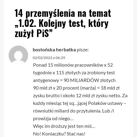
14 przemyślenia na temat
„
1.02. Kolejny test, który
zużył PiS
”
bostońska herbatka
pisze:
02/02/2022 o 06:29
Ponad 15 milionów pracowników x 52
tygodnie x 115 złotych za zrobiony test
antygenowy = 90 MILIARDÓW złotych
90 mld zł x 20 procent (marża) = 18 mld zł
zysku brutto i około 12 mld zł zysku netto. Za
każdy miesiąc tej sq…jącej Polaków ustawy –
równiutki miliard do przytulenia. Lub /i
prowizja od niego…
Więc im droższy jest ten miś…
No! Koniaczku? Stać nas!