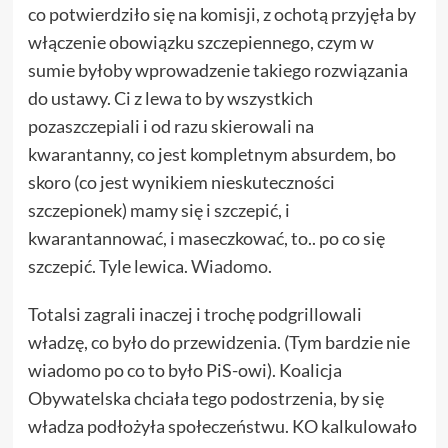
co potwierdziło się na komisji, z ochotą przyjęła by
włączenie obowiązku szczepiennego, czym w
sumie byłoby wprowadzenie takiego rozwiązania
do ustawy. Ci z lewa to by wszystkich
pozaszczepiali i od razu skierowali na
kwarantanny, co jest kompletnym absurdem, bo
skoro (co jest wynikiem nieskuteczności
szczepionek) mamy się i szczepić, i
kwarantannować, i maseczkować, to.. po co się
szczepić. Tyle lewica.
Wiadomo
.
Totalsi zagrali inaczej i trochę podgrillowali
władzę, co było do przewidzenia. (Tym bardzie nie
wiadomo po co to było PiS-owi). Koalicja
Obywatelska chciała tego podostrzenia, by się
władza podłożyła społeczeństwu. KO kalkulowało