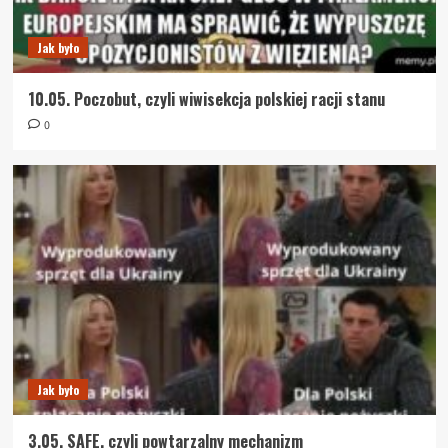
Jak było
10.05. Poczobut, czyli wiwisekcja polskiej racji stanu
0
Jak było
3.05. SAFE, czyli powtarzalny mechanizm