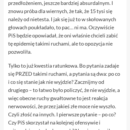
przedłożeniem, jeszcze bardziej absurdalnym. I
znowu próba dla wiernych, że tak, że 15 tysi się
należy od nietesta. I jak się już to w skołowanych
głowach poukładało, to pac… ni ma. Oczywiście
PiS będzie opowiadał, że oni właśnie chcieli zabić
tę epidemię takimi ruchami, ale to opozycja nie
pozwoliła.
Tylko to już kwestia ratunkowa. Bo pytania zadaje
się PRZED takimi ruchami, a pytania są dwa: po co
i co się stanie jak nie wyjdzie? Zacznijmy od
drugiego – to łatwo było policzyć, że nie wyjdzie, a
więc obecne ruchy gwałtowne to jest reakcja
nerwowości, że przez jakieś złe moce nie wyszło.
Czyli złość na innych. I pierwsze pytanie – po co?
Czy PiS skorzystał na kolejnej ofensywie i