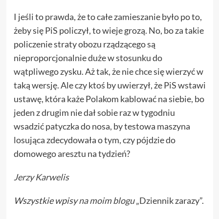
I jeśli to prawda, że to całe zamieszanie było po to,
żeby się PiS policzył, to wieje grozą. No, bo za takie
policzenie straty obozu rządzącego są
nieproporcjonalnie duże w stosunku do
wątpliwego zysku. Aż tak, że nie chce się wierzyć w
taką wersję. Ale czy ktoś by uwierzył, że PiS wstawi
ustawę, która każe Polakom kablować na siebie, bo
jeden z drugim nie dał sobie raz w tygodniu
wsadzić patyczka do nosa, by testowa maszyna
losująca zdecydowała o tym, czy pójdzie do
domowego aresztu na tydzień?
Jerzy Karwelis
Wszystkie wpisy
na moim blogu
„Dziennik zarazy”.