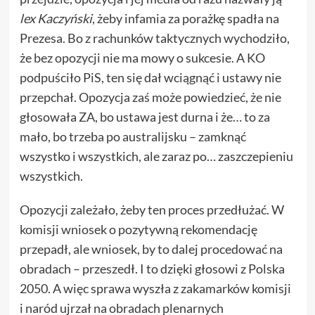
lex Kaczyński
, żeby infamia za porażkę spadła na
Prezesa. Bo z rachunków taktycznych wychodziło,
że bez opozycji nie ma mowy o sukcesie. A KO
podpuściło PiS, ten się dał wciągnąć i ustawy nie
przepchał. Opozycja zaś może powiedzieć, że nie
głosowała ZA, bo ustawa jest durna i że… to za
mało, bo trzeba po australijsku – zamknąć
wszystko i wszystkich, ale zaraz po… zaszczepieniu
wszystkich.
Opozycji zależało, żeby ten proces przedłużać. W
komisji wniosek o pozytywną rekomendację
przepadł, ale wniosek, by to dalej procedować na
obradach – przeszedł. I to dzięki głosowi z Polska
2050. A więc sprawa wyszła z zakamarków komisji
i naród ujrzał na obradach plenarnych