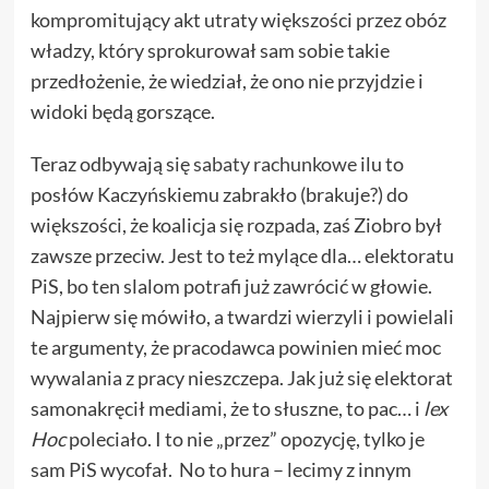
kompromitujący akt utraty większości przez obóz
władzy, który sprokurował sam sobie takie
przedłożenie, że wiedział, że ono nie przyjdzie i
widoki będą gorszące.
Teraz odbywają się
sabaty rachunkowe
ilu to
posłów Kaczyńskiemu zabrakło (brakuje?) do
większości, że koalicja się rozpada, zaś Ziobro był
zawsze przeciw. Jest to też mylące dla… elektoratu
PiS, bo ten slalom potrafi już zawrócić w głowie.
Najpierw się mówiło, a twardzi wierzyli i powielali
te argumenty, że pracodawca powinien mieć moc
wywalania z pracy nieszczepa. Jak już się elektorat
samonakręcił mediami, że to słuszne, to pac… i
lex
Hoc
poleciało. I to nie „przez” opozycję, tylko je
sam PiS wycofał. No to hura – lecimy z innym