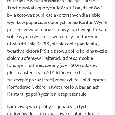
rejteradzie w tych obszarach? No, nie – stracił.
Trochę zyskała opozycja, która już na „dzień ów”
była gotowa z publikacją korzystnych dla siebie
wyników poparcia zrobionych przez Kantar. Wynik
poszedł w świat: obóz rządowy się chwieje, bo sam
sobie wymierzył cios, zwolennicy sanitaryzmu
utwierdzili się, że PiS „nic nie robi z pandemią”,
twardy elektora PiS się znowu obił o kolejną tyczkę
slalomu ofensyw i rejterad, które sam sobie
funduje, a lud nieszczepny (czyli 50% rodaków i
plus transfer z tych 70%, którzy nie chcą się
zaszczepić po raz trzeci) zobaczył, że… nikt (oprócz
Konfederacji, której nawet urosło w badaniach
Kantara) go politycznie nie reprezentuje.
Nie dziwią więc próby racjonalizacji tych
podrygów. Jest to rozpaczliwe działanie, które