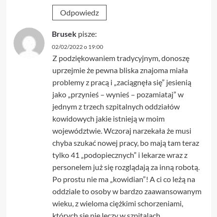
Odpowiedz
Brusek
pisze:
02/02/2022 o 19:00
Z podziękowaniem tradycyjnym, donoszę
uprzejmie że pewna bliska znajoma miała
problemy z pracą i „zaciągnęła się” jesienią
jako „przynieś – wynieś – pozamiataj” w
jednym z trzech szpitalnych oddziałów
kowidowych jakie istnieją w moim
województwie. Wczoraj narzekała że musi
chyba szukać nowej pracy, bo mają tam teraz
tylko 41 „podopiecznych” i lekarze wraz z
personelem już się rozglądają za inną robotą.
Po prostu nie ma „kowidian”! A ci co leżą na
oddziale to osoby w bardzo zaawansowanym
wieku, z wieloma ciężkimi schorzeniami,
których się nie leczy w szpitalach