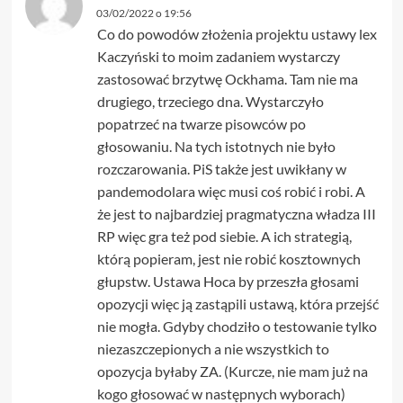
03/02/2022 o 19:56
Co do powodów złożenia projektu ustawy lex
Kaczyński to moim zadaniem wystarczy
zastosować brzytwę Ockhama. Tam nie ma
drugiego, trzeciego dna. Wystarczyło
popatrzeć na twarze pisowców po
głosowaniu. Na tych istotnych nie było
rozczarowania. PiS także jest uwikłany w
pandemodolara więc musi coś robić i robi. A
że jest to najbardziej pragmatyczna władza III
RP więc gra też pod siebie. A ich strategią,
którą popieram, jest nie robić kosztownych
głupstw. Ustawa Hoca by przeszła głosami
opozycji więc ją zastąpili ustawą, która przejść
nie mogła. Gdyby chodziło o testowanie tylko
niezaszczepionych a nie wszystkich to
opozycja byłaby ZA. (Kurcze, nie mam już na
kogo głosować w następnych wyborach)