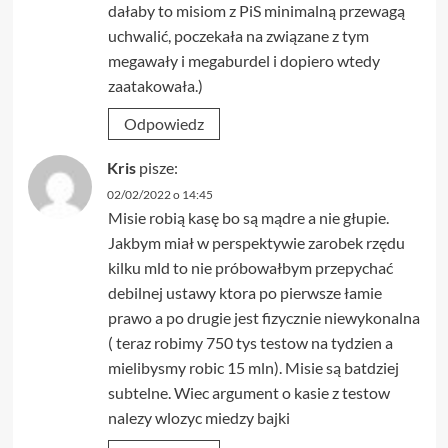
dałaby to misiom z PiS minimalną przewagą
uchwalić, poczekała na związane z tym
megawały i megaburdel i dopiero wtedy
zaatakowała.)
Odpowiedz
Kris
pisze:
02/02/2022 o 14:45
Misie robią kasę bo są mądre a nie głupie.
Jakbym miał w perspektywie zarobek rzędu
kilku mld to nie próbowałbym przepychać
debilnej ustawy ktora po pierwsze łamie
prawo a po drugie jest fizycznie niewykonalna
( teraz robimy 750 tys testow na tydzien a
mielibysmy robic 15 mln). Misie są batdziej
subtelne. Wiec argument o kasie z testow
nalezy wlozyc miedzy bajki