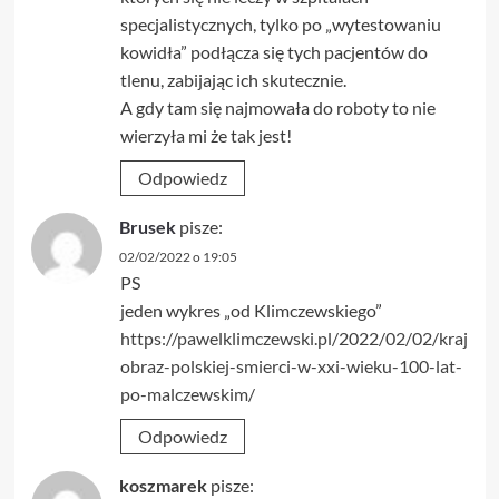
specjalistycznych, tylko po „wytestowaniu
kowidła” podłącza się tych pacjentów do
tlenu, zabijając ich skutecznie.
A gdy tam się najmowała do roboty to nie
wierzyła mi że tak jest!
Odpowiedz
Brusek
pisze:
02/02/2022 o 19:05
PS
jeden wykres „od Klimczewskiego”
https://pawelklimczewski.pl/2022/02/02/kraj
obraz-polskiej-smierci-w-xxi-wieku-100-lat-
po-malczewskim/
Odpowiedz
koszmarek
pisze: