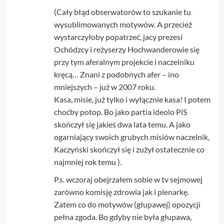
(Cały błąd obserwatorów to szukanie tu
wysublimowanych motywów. A przecież
wystarczyłoby popatrzeć, jacy prezesi
Ochódzcy i reżyserzy Hochwanderowie się
przy tym aferalnym projekcie i naczelniku
kręcą… Znani z podobnych afer – ino
mniejszych – już w 2007 roku.
Kasa, misie, już tylko i wyłącznie kasa! I potem
choćby potop. Bo jako partia ideolo PiS
skończył się jakieś dwa lata temu. A jako
ogarniający swoich grubych misiów naczelnik,
Kaczyński skończył się i zużył ostatecznie co
najmniej rok temu ).
P.s. wczoraj obejrzałem sobie w tv sejmowej
zarówno komisję zdrowia jak i plenarkę.
Zatem co do motywów (głupawej) opozycji
pełna zgoda. Bo gdyby nie była głupawa,