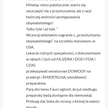
Mówiąc nieco patetycznie, warto się
zaszczepić nie z przymuszenia, ale z racji
twórczej wolności postępowania
obywatelskiego!
Tylko tyle i aż tyle. ”
Wczoraj widziałem nagranie z „przesłuchania
obywatelskiego” na szczeblu stanowym, w
USA.
Lekarze różnych specjalności, z dokumentami
w rękach ( tych od FAJZERA i DOD i FDA i
CDA)
przekazywali senatorowi DOWODY na
przekręt i ŚMIERTELNĄ szkodliwość
preparatów.
Parę dni temu Fauci ogłosił, że już niedługo
preparaty będą dostępne dla niemowląt.
Próbuję dać linka do strony, z której te wieści
doszły