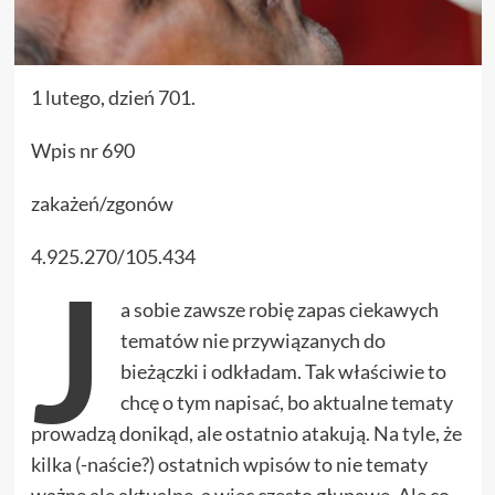
1 lutego, dzień 701.
Wpis nr 690
zakażeń/zgonów
4.925.270/105.434
J
a sobie zawsze robię zapas ciekawych
tematów nie przywiązanych do
bieżączki i odkładam. Tak właściwie to
chcę o tym napisać, bo aktualne tematy
prowadzą donikąd, ale ostatnio atakują. Na tyle, że
kilka (-naście?) ostatnich wpisów to nie tematy
ważne ale aktualne, a więc często głupawe. Ale co