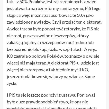
tak – z 50% Polaków jest zaszczepionych, a więc
jest otwarta na różne formy sanitaryzmu, PiS tego
skąpi, a więc można zaabsorbować te 50% jako
zawiedzione na władzy. Czyli przejąć ten elektorat.
A więc trzeba było podostrzyć retorykę, że PiS nic
nie robi, puszcza wolno nieszczepów, którzy
zakażają lojalnych Szczepanów i pośrednio lub
bezpośrednio blokują łóżka w szpitalach. A więc
KO zagrała o połowę Polaków, to znaczy o o wiele
więcej niż mają teraz. A elektorat PiS-u, gdzie jest
więcej nie szczepów, a tak błędnie myśli KO,
jeszcze dodatkowo się wkurzy na władze. Same
zyski.
I PiS tu się jeszcze podłożył z ustawą. Ponieważ
było duże prawdopodobieństwo, że ona nie
przejdzie, opozycja i jej media od razu nazwały ją