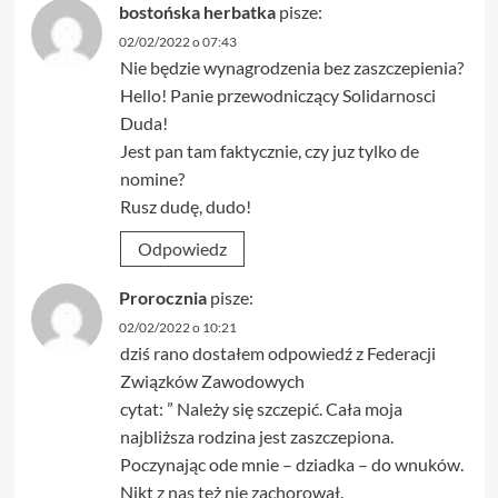
bostońska herbatka
pisze:
02/02/2022 o 07:43
Nie będzie wynagrodzenia bez zaszczepienia?
Hello! Panie przewodniczący Solidarnosci
Duda!
Jest pan tam faktycznie, czy juz tylko de
nomine?
Rusz dudę, dudo!
Odpowiedz
Prorocznia
pisze:
02/02/2022 o 10:21
dziś rano dostałem odpowiedź z Federacji
Związków Zawodowych
cytat: ” Należy się szczepić. Cała moja
najbliższa rodzina jest zaszczepiona.
Poczynając ode mnie – dziadka – do wnuków.
Nikt z nas też nie zachorował.