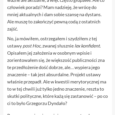
człowiek poradzi? Mam nadzieję, że wrócę do
mniej aktualnych i dam sobie szansę na dystans.
Ale muszę to zakończyć pewną codą z ostatnich
zajść.
No, ja mówiłem, ostrzegałem i szydziłem z tej
ustawy
post Hoc
, zwanej słusznie
lex konfident
.
Opisałem jej założenia w osobnym wpisie i
zorientowałem się, że większość publiczności zna
te przedłożenie dość dobrze, ale… wypiera jego
znaczenie – tak jest absurdalne. Projekt ustawy
właśnie przepadł. Ale w kwestii merytorycznej ma
to w tej chwili już tylko jedno znaczenie, reszta to
skutki polityczne, które każą się zastanowić – po co
ci to było Grzegorzu Dyndało?