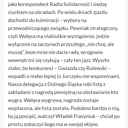
jako korespondent Radia Solidarność i siedzę
ciurkiem na obradach. Po wielu dniach zjazdu
dochodzi do kulminacji – wybory na
przewodniczącego związku. Pewniak strategiczny,
czyli Wałęsa ma słabiutkie wystąpienie, jedzie
wyłącznie na zaczynach przyszłego „nie chcę, ale
muszę”, beze mnie nie dacie rady, wrogowie
wewnętrzni się szykują – cały ten jazz. Wyszło
słabo, bo konkurenci – Gwiazda czy Rulewski –
wypadli o niebo lepiej (o Jurczyku nie wspominam).
Nasza delegacja z Dolnego Śląska robi listę z
zakładami z nagrodą pieniężną na obstawianie kto
wygra. Wałęsa wygrywa, nagroda zostaje
wypłacona, ale lista została. Podobno bardzo o nią,
by ją posiąść, walczył Władek Frasyniuk – chciał po
prostu zobaczyć kogo ma w swojej ekipie.