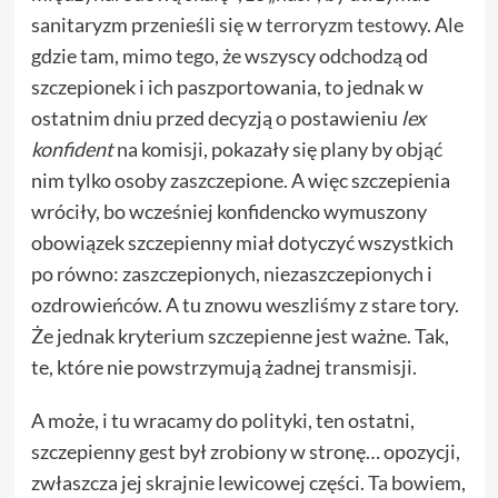
sanitaryzm przenieśli się w
terroryzm testowy
. Ale
gdzie tam, mimo tego, że wszyscy odchodzą od
szczepionek i ich paszportowania, to jednak w
ostatnim dniu przed decyzją o postawieniu
lex
konfident
na komisji, pokazały się plany by objąć
nim tylko osoby zaszczepione. A więc szczepienia
wróciły, bo wcześniej konfidencko wymuszony
obowiązek szczepienny miał dotyczyć wszystkich
po równo: zaszczepionych, niezaszczepionych i
ozdrowieńców. A tu znowu weszliśmy z stare tory.
Że jednak kryterium szczepienne jest ważne. Tak,
te, które nie powstrzymują żadnej transmisji.
A może, i tu wracamy do polityki, ten ostatni,
szczepienny gest był zrobiony w stronę… opozycji,
zwłaszcza jej skrajnie lewicowej części. Ta bowiem,