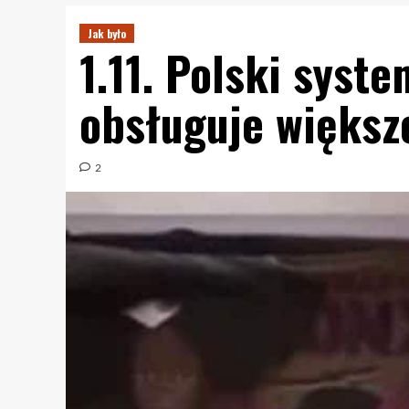
Jak było
1.11. Polski syste
obsługuje większ
2