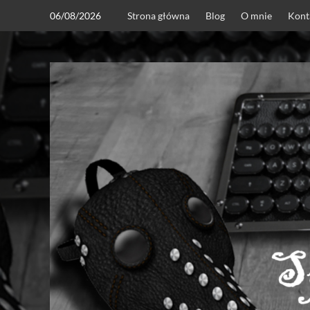
Skip
06/08/2026
Strona główna
Blog
O mnie
Kont
to
content