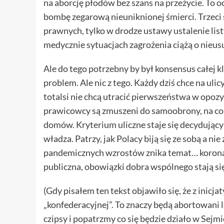
na aborcję płodów bez szans na przeżycie. To 
bombę zegarową nieuniknionej śmierci. Trzeci 
prawnych, tylko w drodze ustawy ustalenie list
medycznie sytuacjach zagrożenia ciążą o nieus
Ale do tego potrzebny by był konsensus całej k
problem. Ale nic z tego. Każdy dziś chce na uli
totalsi nie chcą utracić pierwszeństwa w opozycj
prawicowcy są zmuszeni do samoobrony, na co li
domów. Kryterium uliczne staje się decydując
władza. Patrzy, jak Polacy biją się ze sobą a ni
pandemicznych wzrostów znika temat… koronaw
publiczna, obowiązki dobra wspólnego stają si
(Gdy pisałem ten tekst objawiło się, że z inic
„konfederacyjnej”. To znaczy będą abortowani l
czipsy i popatrzmy co się będzie działo w Sejmi