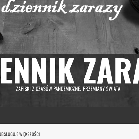
IENNIK ZAR
ZAPISKI Z CZASÓW PANDEMICZNEJ PRZEMIANY ŚWIATA
E OBSŁUGUJE WIĘKSZOŚCI