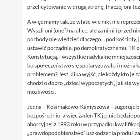
przelicytowanie w drugą stronę. Inaczej oni też
A więc mamy tak, że właściwie nikt nie reprez
Wyszli oni (one?) na ulice, ale za nimi i przed
pochody nie wiedzieć dlaczego… pod kościoły, j
ustawić porządnie, po demokratycznemu. TK or
Konstytucją. I wszystkie radykalne mniejszości 
bo społeczeństwo się spolaryzowało i można łatw
problemem? Jest klika wyjść, ale każdy kto je 
chodzi o dobro „dzieci wypoczętych”, jak się wy
możliwości.
Jedna – Kosiniakowo-Kamyszowa – sugeruje by
bezpośrednio, a więc żaden TK jej nie będzie 
aborcyjnej z 1993 roku w przypadku kwalifikac
„prawdopodobieństwo” uszkodzenia płodu i za