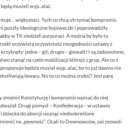
 będą musieli wyp..alać.
entuje… większości. Tych co chcą utrzymać kompromis.
 nimi poszły ideologiczne bojóweczki i poprowadziły
akby w TK siedzieli purpuraci. A można by było to
zekł oczywistą oczywistość niezgodności ustawy z
krzyknęły: jedne – git, drugie – giewałt! I są zadowolone,
o stanąć na czele mobilizacji którejś z grup. Ale co z
zaproponuje będzie musiał wyp..alać, bo to już dawno nie
złośliwiają lewacy. No to co można zrobić? Jest parę
 zmienić Konstytucję i kompromis wpisać do niej
podważał. Drugi pomysł – Konfederacja – w ustawie
ji dziecka do aborcji usunąć niedookreślone
mienić na „pewność”. Ocali to Downowców, zaś zezwoli