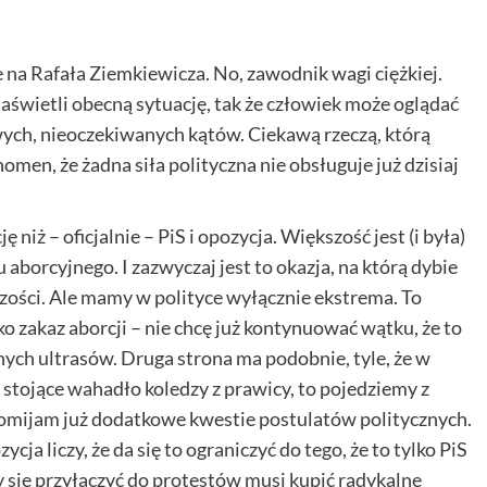
na Rafała Ziemkiewicza. No, zawodnik wagi ciężkiej.
naświetli obecną sytuację, tak że człowiek może oglądać
wych, nieoczekiwanych kątów. Ciekawą rzeczą, którą
omen, że żadna siła polityczna nie obsługuje już dzisiaj
iż – oficjalnie – PiS i opozycja. Większość jest (i była)
orcyjnego. I zazwyczaj jest to okazja, na którą dybie
szości. Ale mamy w polityce wyłącznie ekstrema. To
ko zakaz aborcji – nie chcę już kontynuować wątku, że to
ych ultrasów. Druga strona ma podobnie, tyle, że w
o stojące wahadło koledzy z prawicy, to pojedziemy z
Pomijam już dodatkowe kwestie postulatów politycznych.
cja liczy, że da się to ograniczyć do tego, że to tylko PiS
by się przyłączyć do protestów musi kupić radykalne