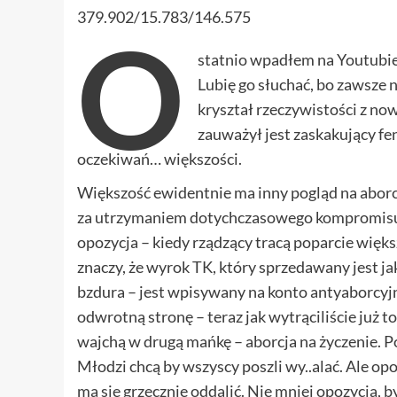
379.902/15.783/146.575
O
statnio wpadłem na Youtubie 
Lubię go słuchać, bo zawsze 
kryształ rzeczywistości z no
zauważył jest zaskakujący fen
oczekiwań… większości.
Większość ewidentnie ma inny pogląd na aborcję n
za utrzymaniem dotychczasowego kompromisu ab
opozycja – kiedy rządzący tracą poparcie więk
znaczy, że wyrok TK, który sprzedawany jest ja
bzdura – jest wpisywany na konto antyaborcyjn
odwrotną stronę – teraz jak wytrąciliście już t
wajchą w drugą mańkę – aborcja na życzenie. 
Młodzi chcą by wszyscy poszli wy..alać. Ale opozy
ma się grzecznie oddalić. Nie mniej opozycja, 