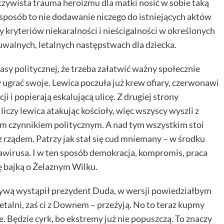
oczywista trauma heroizmu dla matki nosić w sobie taką
sposób to nie dodawanie niczego do istniejących aktów
y kryteriów niekaralności i nieścigalności w określonych
uwalnych, letalnych następstwach dla dziecka.
lasy politycznej, że trzeba załatwić ważny społecznie
cy ugrać swoje. Lewica poczuła już krew ofiary, czerwonawi
i i popierają eskalującą ulicę. Z drugiej strony
czy lewica atakując kościoły, więc wszyscy wyszli z
ym czynnikiem politycznym. A nad tym wszystkim stoi
e z rządem. Patrzy jak stał się cud mniemany – w środku
irusa. I w ten sposób demokracja, kompromis, praca
ę bajką o Żelaznym Wilku.
jatywą wystąpił prezydent Duda, w wersji powiedziałbym
etalni, zaś ci z Downem – przeżyją. No to teraz kupmy
e. Będzie cyrk, bo ekstremy już nie popuszczą. To znaczy