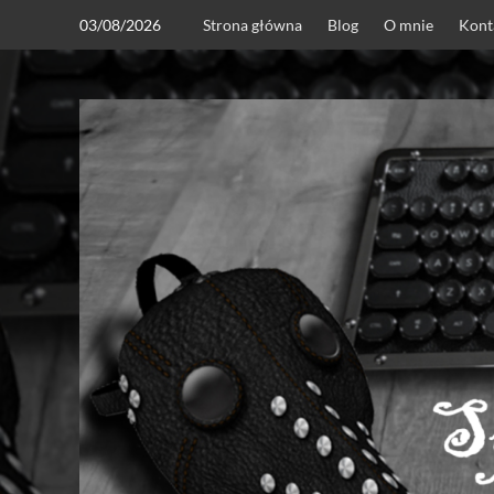
Skip
03/08/2026
Strona główna
Blog
O mnie
Kont
to
content