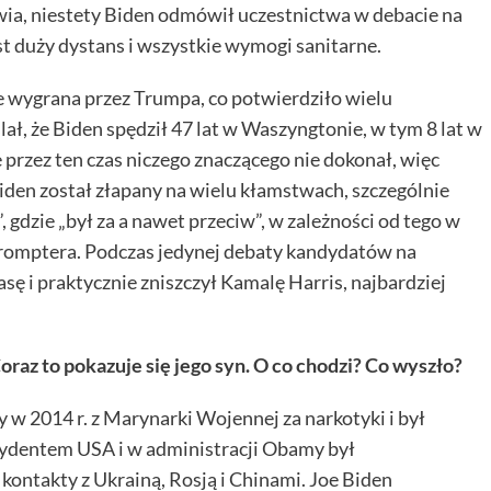
ia, niestety Biden odmówił uczestnictwa w debacie na
t duży dystans i wszystkie wymogi sanitarne.
 wygrana przez Trumpa, co potwierdziło wielu
, że Biden spędził 47 lat w Waszyngtonie, w tym 8 lat w
przez ten czas niczego znaczącego nie dokonał, więc
iden został złapany na wielu kłamstwach, szczególnie
gdzie „był za a nawet przeciw”, w zależności od tego w
promptera. Podczas jedynej debaty kandydatów na
ę i praktycznie zniszczył Kamalę Harris, najbardziej
Coraz to pokazuje się jego syn. O co chodzi? Co wyszło?
 w 2014 r. z Marynarki Wojennej za narkotyki i był
ezydentem USA i w administracji Obamy był
kontakty z Ukrainą, Rosją i Chinami. Joe Biden