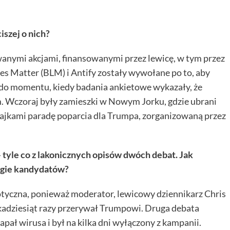
iszej o nich?
anymi akcjami, finansowanymi przez lewicę, w tym przez
es Matter (BLM) i Antify zostały wywołane po to, aby
 do momentu, kiedy badania ankietowe wykazały, że
. Wczoraj były zamieszki w Nowym Jorku, gdzie ubrani
 jajkami paradę poparcia dla Trumpa, zorganizowaną przez
tyle co z lakonicznych opisów dwóch debat. Jak
tegie kandydatów?
tyczna, ponieważ moderator, lewicowy dziennikarz Chris
ilkadziesiąt razy przerywał Trumpowi. Druga debata
pał wirusa i był na kilka dni wyłączony z kampanii.