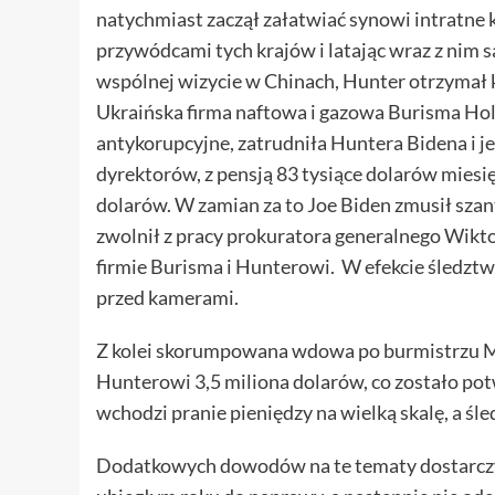
natychmiast zaczął załatwiać synowi intratne k
przywódcami tych krajów i latając wraz z nim s
wspólnej wizycie w Chinach, Hunter otrzymał k
Ukraińska firma naftowa i gazowa Burisma Hol
antykorupcyjne, zatrudniła Huntera Bidena i 
dyrektorów, z pensją 83 tysi
ą
ce dolarów miesię
dolarów. W zamian za to Joe Biden zmusił sza
zwolnił z pracy prokuratora generalnego Wikt
firmie Burisma i Hunterowi. W efekcie śledztw
przed kamerami.
Z kolei skorumpowana wdowa po burmistrzu Mos
Hunterowi 3,5 miliona dolarów, co zostało po
wchodzi pranie pieniędzy na wielką skalę, a śle
Dodatkowych dowodów na te tematy dostarczył