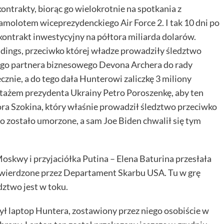
ontrakty, biorąc go wielokrotnie na spotkania z
amolotem wiceprezydenckiego Air Force 2. I tak 10 dni po
ontrakt inwestycyjny na półtora miliarda dolarów.
dings, przeciwko której władze prowadziły śledztwo
jego partnera biznesowego Devona Archera do rady
cznie, a do tego dała Hunterowi zaliczkę 3 miliony
ntażem prezydenta Ukrainy Petro Poroszenkę, aby ten
ora Szokina, który właśnie prowadził śledztwo przeciwko
o zostało umorzone, a sam Joe Biden chwalił się tym
kwy i przyjaciółka Putina – Elena Baturina przesłała
twierdzone przez Departament Skarbu USA. Tu w grę
dztwo jest w toku.
 laptop Huntera, zostawiony przez niego osobiście w