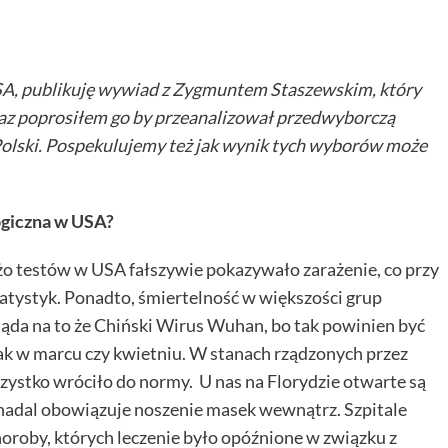
SA, publikuję wywiad z Zygmuntem Staszewskim, który
eraz poprosiłem go by przeanalizował przedwyborczą
 Polski. Pospekulujemy też jak wynik tych wyborów może
logiczna w USA?
o testów w USA fałszywie pokazywało zarażenie, co przy
tystyk. Ponadto, śmiertelność w większości grup
da na to że Chiński Wirus Wuhan, bo tak powinien być
jak w marcu czy kwietniu. W stanach rządzonych przez
zystko wróciło do normy. U nas na Florydzie otwarte są
m nadal obowiązuje noszenie masek wewnątrz. Szpitale
horoby, których leczenie było opóźnione w związku z