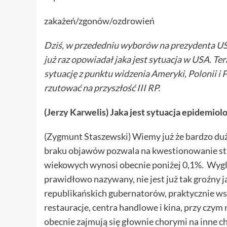
zakażeń/zgonów/ozdrowień
Dziś, w przededniu wyborów na prezydenta U
już raz opowiadał
jaka jest sytuacja w USA. T
sytuację z punktu widzenia Ameryki, Polonii i
rzutować na przyszłość III RP.
(Jerzy Karwelis) Jaka jest sytuacja epidemio
(Zygmunt Staszewski) Wiemy już że bardzo duż
braku objawów pozwala na kwestionowanie sta
wiekowych wynosi obecnie poniżej 0,1%. Wyglą
prawidłowo nazywany, nie jest już tak groźny 
republikańskich gubernatorów, praktycznie ws
restauracje, centra handlowe i kina, przy czy
obecnie zajmują się głownie chorymi na inne c