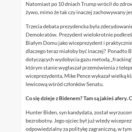
Natomiast po 10 dniach Trump wrócił do zdrow
żywo, mimo że tak czy inaczej zachowywany jes
Trzecia debata prezydencka była zdecydowanie
Demokratów. Prezydent wielokrotnie podkreślał
Białym Domu jako wiceprezydent i praktycznie 
dlaczego teraz miałoby być inaczej? Ponadto B
dotyczących wydobycia gazu metodą „fracking”, 
którym stanie wygłaszał przemówienia z tele
wiceprezydenta, Mike Pence wykazał wielką klas
lewicową wśród członków Senatu.
Co się dzieje z Bidenem? Tam są jakieś afery. 
Hunter Biden, syn kandydata, został wyrzucony
bezrobotny. Jego ojciec był już wtedy wicepr
odpowiedzialny za politykę zagraniczną, w tym 