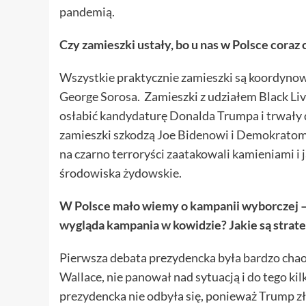
pandemią.
Czy zamieszki ustały, bo u nas w Polsce coraz c
Wszystkie praktycznie zamieszki są koordynow
George Sorosa. Zamieszki z udziałem Black Liv
osłabić kandydaturę Donalda Trumpa i trwały
zamieszki szkodzą Joe Bidenowi i Demokratom
na czarno terroryści zaatakowali kamieniami i
środowiska
ż
ydowskie.
W Polsce mało wiemy o kampanii wyborczej – 
wygląda kampania w kowidzie? Jakie są stra
Pierwsza debata prezydencka była bardzo chao
Wallace, nie panował nad sytuacją i do tego k
prezydencka nie odbyła się, ponieważ Trump zła