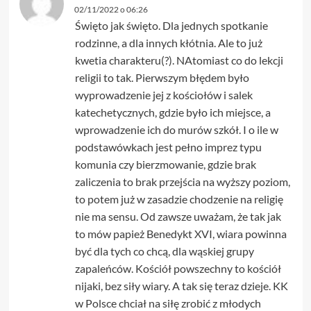
02/11/2022 o 06:26
Święto jak święto. Dla jednych spotkanie
rodzinne, a dla innych kłótnia. Ale to już
kwetia charakteru(?). NAtomiast co do lekcji
religii to tak. Pierwszym błędem było
wyprowadzenie jej z kościołów i salek
katechetycznych, gdzie było ich miejsce, a
wprowadzenie ich do murów szkół. I o ile w
podstawówkach jest pełno imprez typu
komunia czy bierzmowanie, gdzie brak
zaliczenia to brak przejścia na wyższy poziom,
to potem już w zasadzie chodzenie na religię
nie ma sensu. Od zawsze uważam, że tak jak
to mów papież Benedykt XVI, wiara powinna
być dla tych co chcą, dla wąskiej grupy
zapaleńców. Kościół powszechny to kościół
nijaki, bez siły wiary. A tak się teraz dzieje. KK
w Polsce chciał na siłę zrobić z młodych