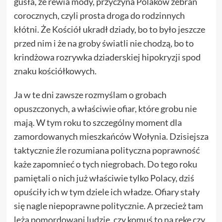
gusła, że rewia mody, przyczyna Polaków zebrań
corocznych, czyli prosta droga do rodzinnych
kłótni. Że Kościół ukradł dziady, bo to było jeszcze
przed nim i że na groby światli nie chodzą, bo to
krindżowa rozrywka dziaderskiej hipokryzji spod
znaku kościółkowych.
Ja w te dni zawsze rozmyślam o grobach
opuszczonych, a właściwie ofiar, które grobu nie
mają. W tym roku to szczególny moment dla
zamordowanych mieszkańców Wołynia. Dzisiejsza
taktycznie źle rozumiana polityczna poprawność
każe zapomnieć o tych niegrobach. Do tego roku
pamiętali o nich już właściwie tylko Polacy, dziś
opuściły ich w tym dziele ich władze. Ofiary stały
się nagle niepoprawne politycznie. A przecież tam
leżą pomordowani ludzie, czy komuś to na rękę czy