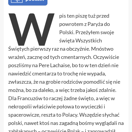
W
pis ten piszę tuż przed
powrotem z Paryża do
Polski. Przeżyłem swoje
święta Wszystkich
Świętych pierwszy raz na obczyźnie. Mnóstwo
wrażeń, zacznę od tych cmentarnych. Oczywiście
poszliśmy na Pere Lachaise, bo to w ten dzień nie
nawiedzić cmentarza to trochę nie wypada,
zwłaszcza, że na grobie rodziców pomodlić się nie
można, bo za daleko, a więc trzeba jakoś zdalnie.
Dla Francuzów to raczej żadne święto, a więc w
nekropolii właściwie połowa to wycieczki i
spacerowicze, reszta to Polacy. Wszędzie słychać
polski, nawet ktoś nas zagadną bośmy wyglądali na
zabłąkanych – oczywiście Polak – i zaprowadził