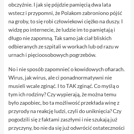
obczyźnie. I jak się pójdzie pamięcią dwa lata
wstecz i przypomni, że Polakom zabroniono pójść
na groby, to się robi człowiekowi ciężko na duszy. I
widzę po internecie, że ludzie im to pamiętają i
długo nie zapomną. Tak samo jak ciał bliskich
odbieranych ze szpitali w workach lub od razu w
urnach i pięcioosobowych pogrzebów.
No i nie sposób zapomnieć o kowidowych ofiarach.
Wirus, jak wirus, ale ci ponadnormatywni nie
musieli wcale zginąć. I to TAK zginąć. Co myślą o
tym ich rodziny? Czy wypierają, że można temu
było zapobiec, bo ta możliwość przekłada winę z
przyrody na reakcję ludzi, czyli do uniknięcia? Czy
pogodzili się z faktami zaszłymi i nie szukają już
przyczyny, bo nie da się już odwrócić ostateczności