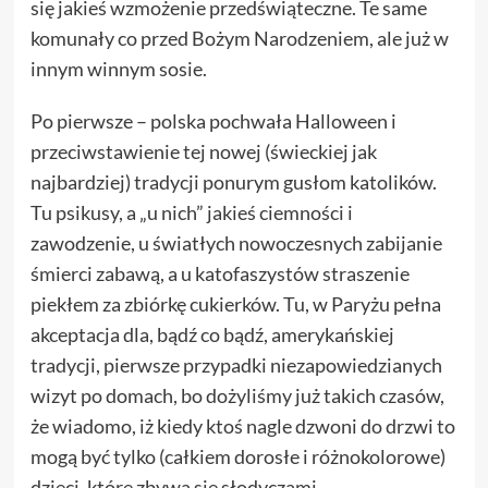
się jakieś wzmożenie przedświąteczne. Te same
komunały co przed Bożym Narodzeniem, ale już w
innym winnym sosie.
Po pierwsze – polska pochwała Halloween i
przeciwstawienie tej nowej (świeckiej jak
najbardziej) tradycji ponurym gusłom katolików.
Tu psikusy, a „u nich” jakieś ciemności i
zawodzenie, u światłych nowoczesnych zabijanie
śmierci zabawą, a u katofaszystów straszenie
piekłem za zbiórkę cukierków. Tu, w Paryżu pełna
akceptacja dla, bądź co bądź, amerykańskiej
tradycji, pierwsze przypadki niezapowiedzianych
wizyt po domach, bo dożyliśmy już takich czasów,
że wiadomo, iż kiedy ktoś nagle dzwoni do drzwi to
mogą być tylko (całkiem dorosłe i różnokolorowe)
dzieci, które zbywa się słodyczami.