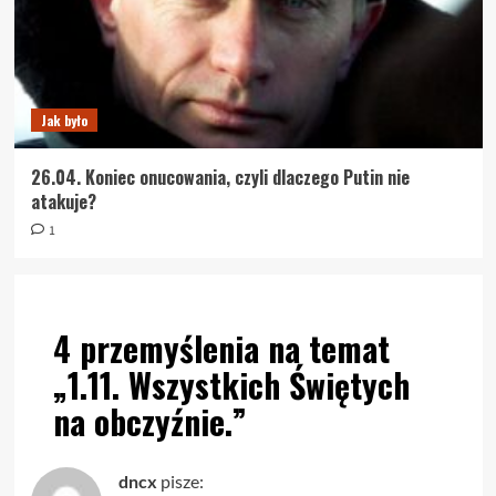
Jak było
26.04. Koniec onucowania, czyli dlaczego Putin nie
atakuje?
1
4 przemyślenia na temat
„
1.11. Wszystkich Świętych
na obczyźnie.
”
dncx
pisze: