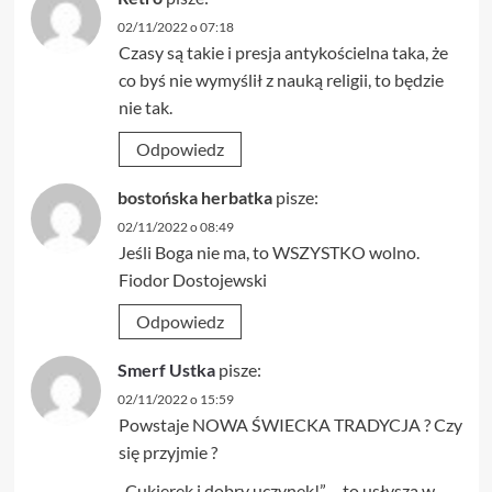
02/11/2022 o 07:18
Czasy są takie i presja antykościelna taka, że
co byś nie wymyślił z nauką religii, to będzie
nie tak.
Odpowiedz
bostońska herbatka
pisze:
02/11/2022 o 08:49
Jeśli Boga nie ma, to WSZYSTKO wolno.
Fiodor Dostojewski
Odpowiedz
Smerf Ustka
pisze:
02/11/2022 o 15:59
Powstaje NOWA ŚWIECKA TRADYCJA ? Czy
się przyjmie ?
„Cukierek i dobry uczynek!” – to usłyszą w