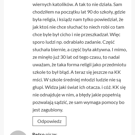
wiernych katolików. A tak to nie działa. Sam
chodziłem na początku lat 90 do szkoły, gdzie
była religia, i ksiądz nam tylko powiedział, że
jak ktoś nie chce słuchać to niech robi co tam
chce byle był cicho i nie przeszkadzał. Więc
sporo ludzi np. odrabiało zadanie. Część
słuchała biernie, a część była aktywna. I mimo,
ze minęło już 30 lat od tego czasu, to nadal
uważam, że taka forma religii jako przedmiotu
szkole to był błąd. A teraz się jeszcze na KK
mści. W szkole średniej młodzi ludzie nie są
głupi. Widza jaki świat ich otacza. i cóż. KK się
nie odnajduje w nim, a błędy jakie popełnią
pozwalają sądzić, ze sam wymaga pomocy bo
jest zagubiony.
Odpowiedz
Retro
pisze: