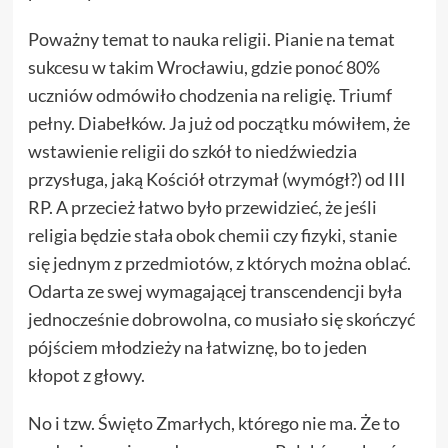
Poważny temat to nauka religii. Pianie na temat
sukcesu w takim Wrocławiu, gdzie ponoć 80%
uczniów odmówiło chodzenia na religię. Triumf
pełny. Diabełków. Ja już od początku mówiłem, że
wstawienie religii do szkół to niedźwiedzia
przysługa, jaką Kościół otrzymał (wymógł?) od III
RP. A przecież łatwo było przewidzieć, że jeśli
religia będzie stała obok chemii czy fizyki, stanie
się jednym z przedmiotów, z których można oblać.
Odarta ze swej wymagającej transcendencji była
jednocześnie dobrowolna, co musiało się skończyć
pójściem młodzieży na łatwiznę, bo to jeden
kłopot z głowy.
No i tzw. Święto Zmarłych, którego nie ma. Że to