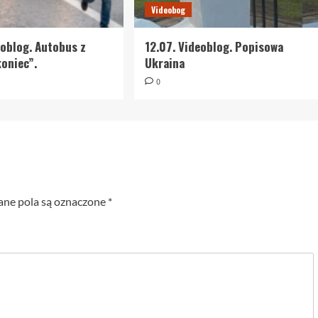
Videobog
eoblog. Autobus z
12.07. Videoblog. Popisowa
oniec”.
Ukraina
0
e pola są oznaczone
*