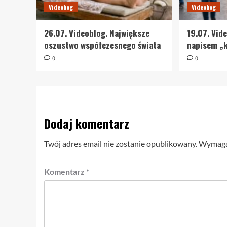
Videobog
Videobog
26.07. Videoblog. Największe
19.07. Vid
oszustwo współczesnego świata
napisem „k
0
0
Dodaj komentarz
Twój adres email nie zostanie opublikowany.
Wymagan
Komentarz
*