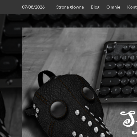
Skip
07/08/2026
Strona główna
Blog
O mnie
Kont
to
content