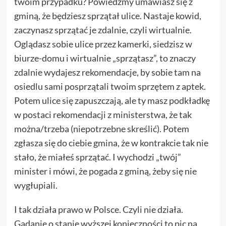
twoim przypadku? Powiedzmy umawiasz się z
gminą, że będziesz sprzątał ulice. Nastaje kowid,
zaczynasz sprzątać je zdalnie, czyli wirtualnie.
Oglądasz sobie ulice przez kamerki, siedzisz w
biurze-domu i wirtualnie „sprzątasz”, to znaczy
zdalnie wydajesz rekomendacje, by sobie tam na
osiedlu sami posprzątali twoim sprzętem z aptek.
Potem ulice się zapuszczają, ale ty masz podkładkę
w postaci rekomendacji z ministerstwa, że tak
można/trzeba (niepotrzebne skreślić). Potem
zgłasza się do ciebie gmina, że w kontrakcie tak nie
stało, że miałeś sprzątać. I wychodzi „twój”
minister i mówi, że pogada z gminą, żeby się nie
wygłupiali.
I tak działa prawo w Polsce. Czyli nie działa.
Gadanie o stanie wyższej konieczności to pic na