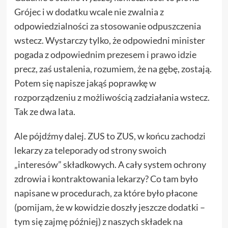
Grójec i w dodatku wcale nie zwalnia z
odpowiedzialności za stosowanie odpuszczenia
wstecz. Wystarczy tylko, że odpowiedni minister
pogada z odpowiednim prezesem i prawo idzie
precz, zaś ustalenia, rozumiem, że na gębę, zostają.
Potem się napisze jakąś poprawkę w
rozporządzeniu z możliwością zadziałania wstecz.
Tak ze dwa lata.
Ale pójdźmy dalej. ZUS to ZUS, w końcu zachodzi
lekarzy za teleporady od strony swoich
„interesów” składkowych. A cały system ochrony
zdrowia i kontraktowania lekarzy? Co tam było
napisane w procedurach, za które było płacone
(pomijam, że w kowidzie doszły jeszcze dodatki –
tym się zajmę później) z naszych składek na