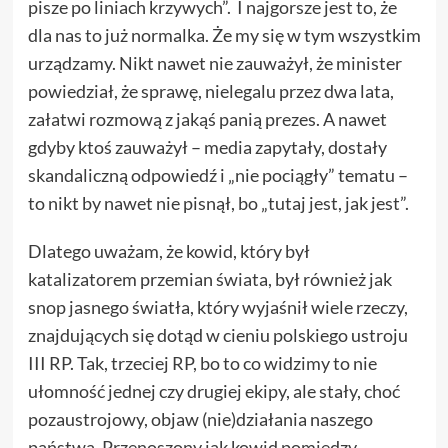
pisze po liniach krzywych”. I najgorsze jest to, że
dla nas to już normalka. Że my się w tym wszystkim
urządzamy. Nikt nawet nie zauważył, że minister
powiedział, że sprawę, nielegalu przez dwa lata,
załatwi rozmową z jakąś panią prezes. A nawet
gdyby ktoś zauważył – media zapytały, dostały
skandaliczną odpowiedź i „nie pociągły” tematu –
to nikt by nawet nie pisnął, bo „tutaj jest, jak jest”.
Dlatego uważam, że kowid, który był
katalizatorem przemian świata, był również jak
snop jasnego światła, który wyjaśnił wiele rzeczy,
znajdujących się dotąd w cieniu polskiego ustroju
III RP. Tak, trzeciej RP, bo to co widzimy to nie
ułomność jednej czy drugiej ekipy, ale stały, choć
pozaustrojowy, objaw (nie)działania naszego
państwa. Przenoszony jak kowid pomiędzy