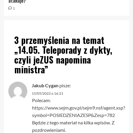
atakuje?
1
3 przemyślenia na temat
„
14.05. Teleporady z dykty,
czyli jeZUS napomina
ministra
”
Jakub Cygan
pisze:
15/05/2022 o 16:21
Polecam:
https://www.sejm.gov.pl/sejm9.nsf/agent.xsp?
symbol=POSIEDZENIAZESP&Zesp=782
Będzie z tego materiał na kilka wpisów. Z
pozdrowieniami.