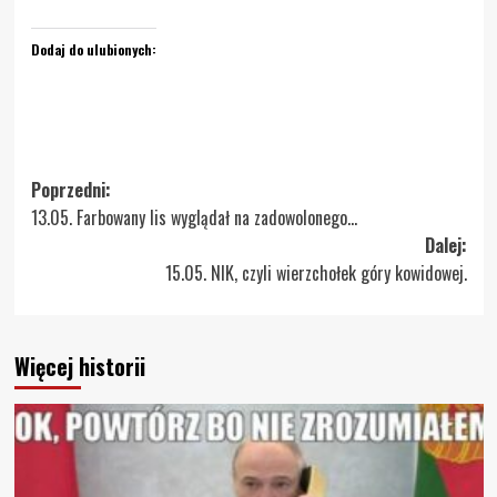
Dodaj do ulubionych:
Zobacz
Poprzedni:
13.05. Farbowany lis wyglądał na zadowolonego…
wpisy
Dalej:
15.05. NIK, czyli wierzchołek góry kowidowej.
Więcej historii