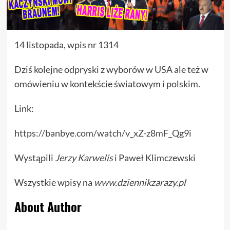
14 listopada, wpis nr 1314
Dziś kolejne odpryski z wyborów w USA ale też w
omówieniu w kontekście światowym i polskim.
Link:
https://banbye.com/watch/v_xZ-z8mF_Qg9i
Wystąpili
Jerzy Karwelis
i Paweł Klimczewski
Wszystkie wpisy na
www.dziennikzarazy.pl
About Author