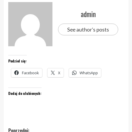
admin
See author's posts
Podziel się:
Facebook
X
WhatsApp
Dodaj do ulubionych:
Zobacz
Poprzedni: