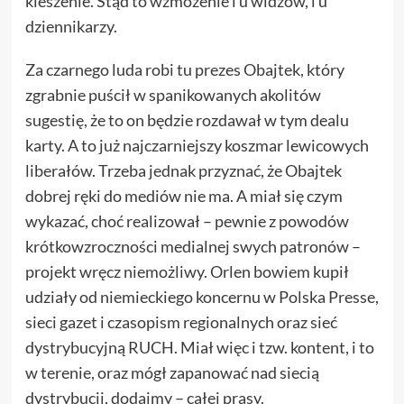
kieszenie. Stąd to wzmożenie i u widzów, i u
dziennikarzy.
Za czarnego luda robi tu prezes Obajtek, który
zgrabnie puścił w spanikowanych akolitów
sugestię, że to on będzie rozdawał w tym dealu
karty. A to już najczarniejszy koszmar lewicowych
liberałów. Trzeba jednak przyznać, że Obajtek
dobrej ręki do mediów nie ma. A miał się czym
wykazać, choć realizował – pewnie z powodów
krótkowzroczności medialnej swych patronów –
projekt wręcz niemożliwy. Orlen bowiem kupił
udziały od niemieckiego koncernu w Polska Presse,
sieci gazet i czasopism regionalnych oraz sieć
dystrybucyjną RUCH. Miał więc i tzw. kontent, i to
w terenie, oraz mógł zapanować nad siecią
dystrybucji, dodajmy – całej prasy.