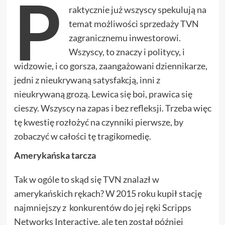
P
raktycznie już wszyscy spekulują na
temat możliwości sprzedaży TVN
zagranicznemu inwestorowi.
Wszyscy, to znaczy i politycy, i
widzowie, i co gorsza, zaangażowani dziennikarze,
jedni z nieukrywaną satysfakcją, inni z
nieukrywaną grozą. Lewica się boi, prawica się
cieszy. Wszyscy na zapas i bez refleksji. Trzeba więc
tę kwestię rozłożyć na czynniki pierwsze, by
zobaczyć w całości tę tragikomedię.
Amerykańska tarcza
Tak w ogóle to skąd się TVN znalazł w
amerykańskich rękach? W 2015 roku kupił stację
najmniejszy z konkurentów do jej ręki Scripps
Networks Interactive, ale ten został później