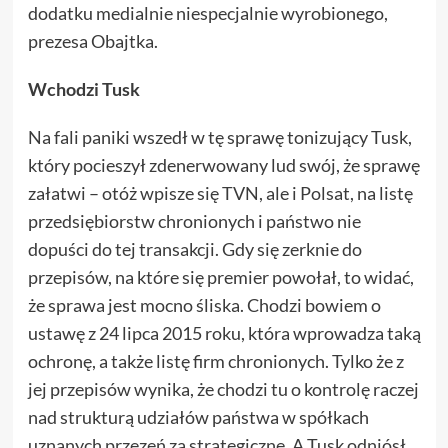
dodatku medialnie niespecjalnie wyrobionego,
prezesa Obajtka.
Wchodzi Tusk
Na fali paniki wszedł w tę sprawę tonizujący Tusk,
który pocieszył zdenerwowany lud swój, że sprawę
załatwi – otóż wpisze się TVN, ale i Polsat, na listę
przedsiębiorstw chronionych i państwo nie
dopuści do tej transakcji. Gdy się zerknie do
przepisów, na które się premier powołał, to widać,
że sprawa jest mocno śliska. Chodzi bowiem o
ustawę z 24 lipca 2015 roku, która wprowadza taką
ochronę, a także listę firm chronionych. Tylko że z
jej przepisów wynika, że chodzi tu o kontrolę raczej
nad strukturą udziałów państwa w spółkach
uznanych przezeń za strategiczne. A Tusk odniósł