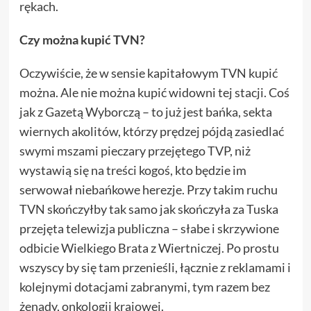
rękach.
Czy można kupić TVN?
Oczywiście, że w sensie kapitałowym TVN kupić
można. Ale nie można kupić widowni tej stacji. Coś
jak z Gazetą Wyborczą – to już jest bańka, sekta
wiernych akolitów, którzy prędzej pójdą zasiedlać
swymi mszami pieczary przejętego TVP, niż
wystawią się na treści kogoś, kto będzie im
serwował niebańkowe herezje. Przy takim ruchu
TVN skończyłby tak samo jak skończyła za Tuska
przejęta telewizja publiczna – słabe i skrzywione
odbicie Wielkiego Brata z Wiertniczej. Po prostu
wszyscy by się tam przenieśli, łącznie z reklamami i
kolejnymi dotacjami zabranymi, tym razem bez
żenady, onkologii krajowej.