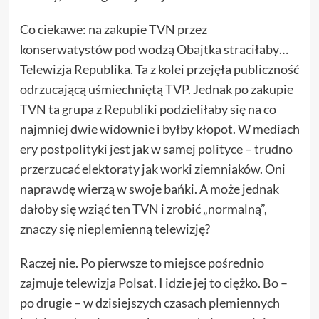
Co ciekawe: na zakupie TVN przez
konserwatystów pod wodzą Obajtka straciłaby…
Telewizja Republika. Ta z kolei przejęła publiczność
odrzucającą uśmiechniętą TVP. Jednak po zakupie
TVN ta grupa z Republiki podzieliłaby się na co
najmniej dwie widownie i byłby kłopot. W mediach
ery postpolityki jest jak w samej polityce – trudno
przerzucać elektoraty jak worki ziemniaków. Oni
naprawdę wierzą w swoje bańki. A może jednak
dałoby się wziąć ten TVN i zrobić „normalną”,
znaczy się nieplemienną telewizję?
Raczej nie. Po pierwsze to miejsce pośrednio
zajmuje telewizja Polsat. I idzie jej to ciężko. Bo –
po drugie – w dzisiejszych czasach plemiennych