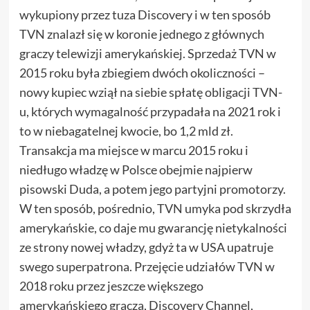
wykupiony przez tuza Discovery i w ten sposób
TVN znalazł się w koronie jednego z głównych
graczy telewizji amerykańskiej. Sprzedaż TVN w
2015 roku była zbiegiem dwóch okoliczności –
nowy kupiec wziął na siebie spłatę obligacji TVN-
u, których wymagalność przypadała na 2021 rok i
to w niebagatelnej kwocie, bo 1,2 mld zł.
Transakcja ma miejsce w marcu 2015 roku i
niedługo władzę w Polsce obejmie najpierw
pisowski Duda, a potem jego partyjni promotorzy.
W ten sposób, pośrednio, TVN umyka pod skrzydła
amerykańskie, co daje mu gwarancję nietykalności
ze strony nowej władzy, gdyż ta w USA upatruje
swego superpatrona. Przejęcie udziałów TVN w
2018 roku przez jeszcze większego
amerykańskiego gracza, Discovery Channel,