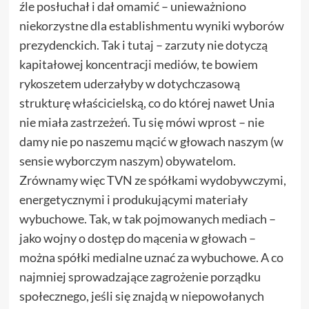
źle posłuchał i dał omamić – unieważniono
niekorzystne dla establishmentu wyniki wyborów
prezydenckich. Tak i tutaj – zarzuty nie dotyczą
kapitałowej koncentracji mediów, te bowiem
rykoszetem uderzałyby w dotychczasową
strukturę właścicielską, co do której nawet Unia
nie miała zastrzeżeń. Tu się mówi wprost – nie
damy nie po naszemu mącić w głowach naszym (w
sensie wyborczym naszym) obywatelom.
Zrównamy więc TVN ze spółkami wydobywczymi,
energetycznymi i produkującymi materiały
wybuchowe. Tak, w tak pojmowanych mediach –
jako wojny o dostęp do mącenia w głowach –
można spółki medialne uznać za wybuchowe. A co
najmniej sprowadzające zagrożenie porządku
społecznego, jeśli się znajdą w niepowołanych