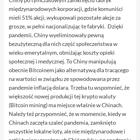
międzynarodowych korporacji, gdzie komuniści
mieli 51% akcji, wykupowali pozostałe akcje za
grosze, w pełni nacjonalizując te fabryki. Dzięki
pandemii, Chiny wyeliminowały pewną
bezużyteczną dla nich część społeczeństwa w
wieku emerytalnym, obniżając koszty opieki
społecznej i medycznej. To Chiny manipulują
obecnie Bitcoinem jako alternatywą dla tracącego
na wartości w związku ze spowodowana przez
pandemie inflacją dolara. Trzeba tu wspomnieć, że
większość nowej produkcji tej krypto waluty
(Bitcoin mining) ma miejsce właśnie w Chinach.
Należy też przypomnieć, że w momencie, kiedy w
Chinach zaczęła szaleć pandemia, zamknięto
wszystkie lokalne loty, ale nie międzynarodowe i
setki tysięcy zarażonych Chińczyków, po spędzeniu