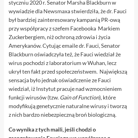
styczniu 2020 r. Senator Marsha Blackburn w
wywiadzie dla
Newsmax
a stwierdziła, że dr. Fauci
był bardziej zainteresowany kampanią PR-ową
przy współpracy z szefem Facebooka Markiem
Zuckerbergiem, niż ochroną zdrowia i życia
Amerykanów. Cytując emaile dr. Fauci, Senator
Blackburn oświadczyła też, że Fauci wiedział że
wirus pochodzi z laboratorium w Wuhan, lecz
ukrył ten fakt przed społeczeństwem. Największą
sensacja było jednak oświadczenie ze Fauci
wiedział, iż Instytut pracuje nad wzmocnieniem
funkcji wirusów (tzw.
Gain of Function
), które
modyfikują genetycznie naturalne wirusy i tworzą
z nich bardzo niebezpieczną broń biologiczną.
Co wynika z tych maili, jeśli chodzi o
zaangażowanie Fauciego we współpracę z