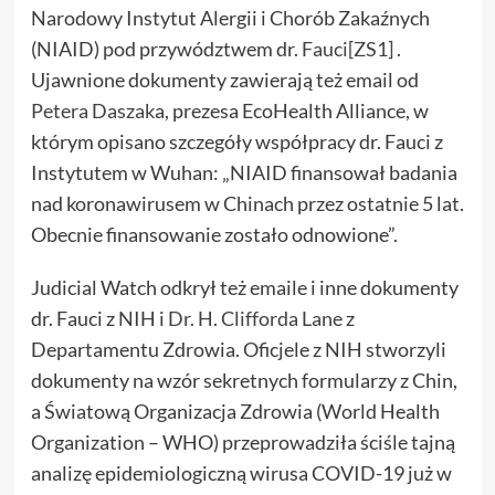
Narodowy Instytut Alergii i Chorób Zakaźnych
(NIAID) pod przywództwem dr.
Fauci
[ZS1]
.
Ujawnione dokumenty zawierają też email od
Petera Daszak
a, prezesa EcoHealth Alliance, w
którym opisano szczegóły współpracy dr. Fauci z
Instytutem w Wuhan: „NIAID finansował badania
nad koronawirusem w Chinach przez ostatnie 5 lat.
Obecnie finansowanie zostało odnowione”.
Judicial Watch odkrył też emaile i inne dokumenty
dr. Fauci z NIH i
Dr. H. Clifforda Lane
z
Departamentu Zdrowia. Oficjele z NIH stworzyli
dokumenty na wzór sekretnych formularzy z Chin,
a Światową Organizacja Zdrowia (World Health
Organization – WHO) przeprowadziła ściśle tajną
analizę epidemiologiczną wirusa COVID-19 już w