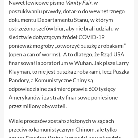
Nawet lewicowe pismo
Vanity Fair
, w
poszukiwaniu prawdy, dotarło do wewnętrznego
dokumentu Departamentu Stanu, w którym
ostrzeżono szefów biur, aby
nie brali udziału w
śledztwie dotyczącym źródeł COVID-19”
ponieważ mogłoby „otworzyć puszkę z robakami”
(open a can of worms). A to dlatego, że Rząd USA
finansował laboratorium w Wuhan. Jak pisze Larry
Klayman, to nie jest puszka z robakami, lecz Puszka
Pandory, a Komunistyczne Chiny są
odpowiedzialne za śmierć prawie 600 tysięcy
Amerykanów i za straty finansowe poniesione
przez miliony obywateli.
Wiele procesów zostało złożonych w sądach
przeciwko komunistycznym Chinom, ale tylko
proces Freedom Watch jest nadal na wokandzie.