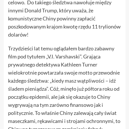
celowo. Do takiego śledztwa nawołuje między
innymi Donald Trump, który uważa, że
komunistyczne Chiny powinny zapłacić
poszkodowanym krajom kwotę rzędu 11 trylionów
dolarów!
Trzydzieści lat temu oglądałem bardzo zabawny
film pod tytułem „V.I. Varshavski”. Grająca
prywatnego detektywa Kathleen Turner
wielokrotnie powtarzała swoje motto przewodnie
każdego śledztwa
: „kiedy masz wątpliwości – idź
śladem pieniądza”.
Cóż, minęło już półtora roku od
początku epidemii, ale jak się okazuje to Chiny
wygrywają na tym zarówno finansowo jak i
politycznie. To właśnie Chiny zalewają cały świat
maseczkami, rękawicami i strojami ochronnymi, to
Chiny po tymczasowym zamknięciu fabryk