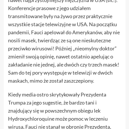
Konferencje prasowe z jego udziałem
transmitowane były na żywo przez praktycznie
wszystkie stacje telewizyjne w USA. Na początku
pandemii, Fauci apelował do Amerykanów, aby nie
nosili masek, twierdząc ze są one nieskuteczne
przeciwko wirusowi! Później „nieomylny doktor”
zmienił swoją opinię, nawet ostatnio apelując o
zakładanie nie jednej, ale dwóch czy trzech masek!
Sam do tej pory występuje w telewizji w dwóch
maskach, mimo że został zaszczepiony.
Kiedy media ostro skrytykowały Prezydenta
Trumpa za jego sugestie, że bardzo tani i
znajdujący się w powszechnym obiegu lek
Hydroxychloroquine może pomoc w leczeniu
wirusa, Fauci nie stanął w obronie Prezydenta,