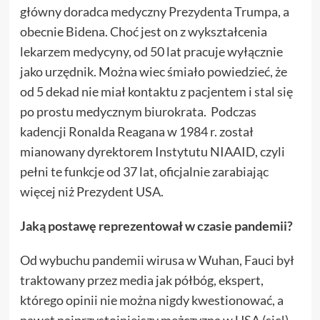
główny doradca medyczny Prezydenta Trumpa, a
obecnie Bidena. Choć jest on z wykształcenia
lekarzem medycyny, od 50 lat pracuje wyłącznie
jako urzędnik. Można wiec śmiało powiedzieć, że
od 5 dekad nie miał kontaktu z pacjentem i stal się
po prostu medycznym biurokrata. Podczas
kadencji Ronalda Reagana w 1984 r. został
mianowany dyrektorem Instytutu NIAAID, czyli
pełni te funkcje od 37 lat, oficjalnie zarabiając
więcej niż Prezydent USA.
Jaką postawę reprezentował w czasie pandemii?
Od wybuchu pandemii wirusa w Wuhan, Fauci był
traktowany przez media jak półbóg, ekspert,
którego opinii nie można nigdy kwestionować, a
nawet najprzystojniejszy mężczyzna w USA (sic!).