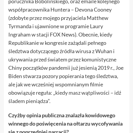
porucznika Bobolinskiego, oraz emaile kolejnego
współpracownika Huntera – Devona Cooney
(zdobyte przez mojego przyjaciela Matthew
Tyrmanda i ujawnione w programie Laury
Ingraham w stacji FOX News). Obecnie, kiedy
Republikanie w kongresie zażądali pełnego
śledztwa dotyczącego źródła wirusa z Wuhan i
ukrywania przed światem przez komunistyczne
Chiny początków pandemii już jesienią 2019 r., Joe
Biden stwarza pozory popierania tego śledztwa,
ale jak we wcześniej wspomnianym filmie
obowiązuje reguła: „
kiedy masz wątpliwości – idź
śladem pieniądza
”.
Czyżby opinia publiczna znalazła kowidowego
winnego do poświęcenia na ołtarzu wycofywania
się z poprzedniej narracji?