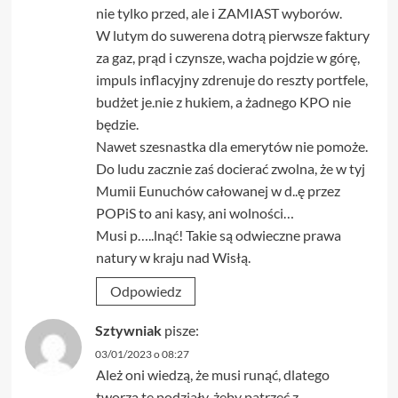
nie tylko przed, ale i ZAMIAST wyborów.
W lutym do suwerena dotrą pierwsze faktury
za gaz, prąd i czynsze, wacha pojdzie w górę,
impuls inflacyjny zdrenuje do reszty portfele,
budżet je.nie z hukiem, a żadnego KPO nie
będzie.
Nawet szesnastka dla emerytów nie pomoże.
Do ludu zacznie zaś docierać zwolna, że w tyj
Mumii Eunuchów całowanej w d..ę przez
POPiS to ani kasy, ani wolności…
Musi p…..lnąć! Takie są odwieczne prawa
natury w kraju nad Wisłą.
Odpowiedz
Sztywniak
pisze:
03/01/2023 o 08:27
Ależ oni wiedzą, że musi runąć, dlatego
tworzą te podziały, żeby patrzeć z