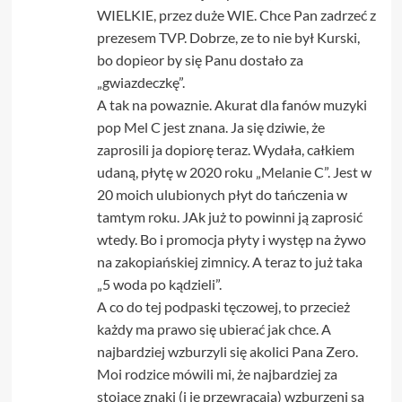
WIELKIE, przez duże WIE. Chce Pan zadrzeć z
prezesem TVP. Dobrze, ze to nie był Kurski,
bo dopieor by się Panu dostało za
„gwiazdeczkę”.
A tak na powaznie. Akurat dla fanów muzyki
pop Mel C jest znana. Ja się dziwie, że
zaprosili ja dopiorę teraz. Wydała, całkiem
udaną, płytę w 2020 roku „Melanie C”. Jest w
20 moich ulubionych płyt do tańczenia w
tamtym roku. JAk już to powinni ją zaprosić
wtedy. Bo i promocja płyty i występ na żywo
na zakopiańskiej zimnicy. A teraz to już taka
„5 woda po kądzieli”.
A co do tej podpaski tęczowej, to przecież
każdy ma prawo się ubierać jak chce. A
najbardziej wzburzyli się akolici Pana Zero.
Moi rodzice mówili mi, że najbardziej za
stojące znaki (i je przewracają) wzburzeni są