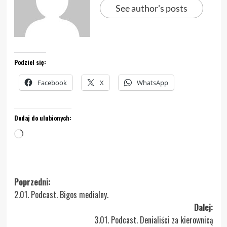
See author's posts
Podziel się:
Facebook
X
WhatsApp
Dodaj do ulubionych:
Wczytywanie…
Zobacz
Poprzedni:
2.01. Podcast. Bigos medialny.
wpisy
Dalej:
3.01. Podcast. Denialiści za kierownicą