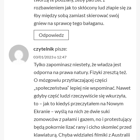
rozbawieniem jak to skłócony lud złapie się za
łby między sobą zamiast skierować swój
gniew na sprawcę tego bałaganu.
Odpowiedz
czytelnik
pisze:
03/01/2023 o 12:47
Tylko zapominasz niestety, że władza jest
odporna na prawa natury. Fizyki zresztą też.
O mózgowiu przytłaczającej części
„społeczeństwa” lepiej nie wspominać. Nawet
gdyby część ludzi rzeczywiście się wkurzyła,
to – jak to kiedyś przeczytałem na Nowym
Ekranie – wyślą na nich ze dwie suki
zomowców z pałami i gazem, no i protestujący
będą pokornie lizać rany i cicho skomleć przed
klawiaturą. Chyba widziałeś filmiki z Australii