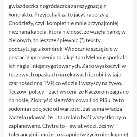
gwiazdeczka z ogródeczka za rezygnację z
kontraktu. Przyjechali za to jacyś raperzy z
Chodzieży, czyli kompletnie mnie przynajmniej
nieznana kapela, która nie dość, że wzięła bańkę w
zielonych, to jeszcze śpiewała (?) teksty
podczytując z komórek. Widocznie szczęście w
postaci zaproszenia za jakąś tam Melanię spotkało
ich nagle i nieprzygotowanych. Za to wyskoczyli w
tęczowych opaskach na rękawach i zrobili w jajo
czarnosecinną TVP, co widzieli wszyscy na żywo.
Tęczowi polscy – zachwyceni, że Kaczorom zagrano
na nosie, Ziobryści się zróżnicowali od PiSu, że to
sodomia i odejście od wartości, zaś sama władza
zaczęła udawać, że… tak miało być i wszystko było
zaplanowane. Chytre to – świat widzi, żeśmy
tolerancyjni i może co skapnie (w życiu nie skapnie)