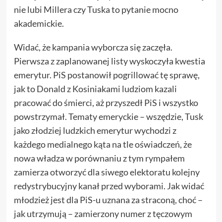
nie lubi Millera czy Tuska to pytanie mocno
akademickie.
Widać, że kampania wyborcza się zaczęła.
Pierwsza z zaplanowanej listy wyskoczyła kwestia
emerytur. PiS postanowił pogrillować tę sprawę,
jak to Donald z Kosiniakami ludziom kazali
pracować do śmierci, aż przyszedł PiS i wszystko
powstrzymał. Tematy emeryckie – wszędzie, Tusk
jako złodziej ludzkich emerytur wychodzi z
każdego medialnego kąta na tle oświadczeń, że
nowa władza w porównaniu z tym rympałem
zamierza otworzyć dla siwego elektoratu kolejny
redystrybucyjny kanał przed wyborami. Jak widać
młodzież jest dla PiS-u uznana za straconą, choć –
jak utrzymują – zamierzony numer z tęczowym