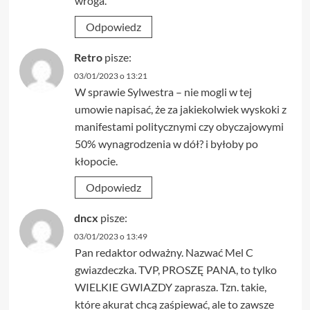
wroga.
Odpowiedz
Retro
pisze:
03/01/2023 o 13:21
W sprawie Sylwestra – nie mogli w tej
umowie napisać, że za jakiekolwiek wyskoki z
manifestami politycznymi czy obyczajowymi
50% wynagrodzenia w dół? i byłoby po
kłopocie.
Odpowiedz
dncx
pisze:
03/01/2023 o 13:49
Pan redaktor odważny. Nazwać Mel C
gwiazdeczka. TVP, PROSZĘ PANA, to tylko
WIELKIE GWIAZDY zaprasza. Tzn. takie,
które akurat chcą zaśpiewać, ale to zawsze