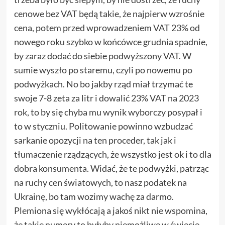
cenowe bez VAT będą takie, że najpierw wzrośnie
cena, potem przed wprowadzeniem VAT 23% od
nowego roku szybko w końcówce grudnia spadnie,
by zaraz dodać do siebie podwyższony VAT. W
sumie wyszło po staremu, czyli po nowemu po
podwyżkach. No bo jakby rząd miał trzymać te
swoje 7-8 zeta za litr i dowalić 23% VAT na 2023
rok, to by się chyba mu wynik wyborczy posypał i
to w styczniu. Politowanie powinno wzbudzać
sarkanie opozycji na ten proceder, tak jak i
tłumaczenie rządzących, że wszystko jest ok i to dla
dobra konsumenta. Widać, że te podwyżki, patrząc
na ruchy cen światowych, to nasz podatek na
Ukrainę, bo tam wozimy wachę za darmo.
Plemiona się wykłócają a jakoś nikt nie wspomina,
że takie numery to byłyby niemożliwe w świecie