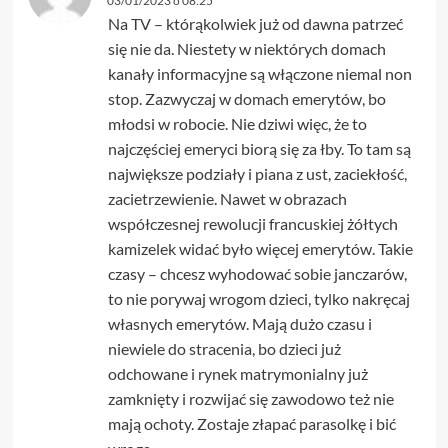
03/01/2023 o 08:25
Na TV – którąkolwiek już od dawna patrzeć
się nie da. Niestety w niektórych domach
kanały informacyjne są włączone niemal non
stop. Zazwyczaj w domach emerytów, bo
młodsi w robocie. Nie dziwi więc, że to
najczęściej emeryci biorą się za łby. To tam są
największe podziały i piana z ust, zaciekłość,
zacietrzewienie. Nawet w obrazach
współczesnej rewolucji francuskiej żółtych
kamizelek widać było więcej emerytów. Takie
czasy – chcesz wyhodować sobie janczarów,
to nie porywaj wrogom dzieci, tylko nakręcaj
własnych emerytów. Mają dużo czasu i
niewiele do stracenia, bo dzieci już
odchowane i rynek matrymonialny już
zamknięty i rozwijać się zawodowo też nie
mają ochoty. Zostaje złapać parasolkę i bić