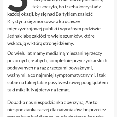
też skoczyło, bo trzeba korzystać z
każdej okazji, by się nad Bałtykiem znaleźć.
Krystyna się zmorsowała ku uciesze
międzyzdrojowej publiki i wyraźnym podziwie.
Jednak labę zakłóciło wiele szumków, które
wskazują w którą stronę idziemy.
Od wielu lat mamy medialną mieszaninę rzeczy
pozornych, błahych, kompletnie przyczynkarskich
podawanych na raz z rzeczami poważnymi,
ważnymi, a co najmniej symptomatycznymi. I tak
sobie na takiej labie posylwestrowej pooglądałem
taki miksik. Najpierw na temat.
Dopadła nas niespodzianka z benzyną. Ale to
niespodzianka raczej dla naiwniaków, bo przecież
trzeba było być ślepym, by nie dostrzec, że ruchy