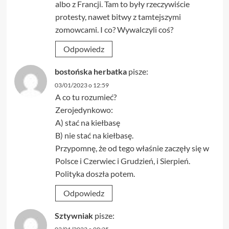
albo z Francji. Tam to były rzeczywiście
protesty, nawet bitwy z tamtejszymi
zomowcami. I co? Wywalczyli coś?
Odpowiedz
bostońska herbatka
pisze:
03/01/2023 o 12:59
A co tu rozumieć?
Zerojedynkowo:
A) stać na kiełbasę
B) nie stać na kiełbasę.
Przypomnę, że od tego właśnie zaczęły się w
Polsce i Czerwiec i Grudzień, i Sierpień.
Polityka doszła potem.
Odpowiedz
Sztywniak
pisze: