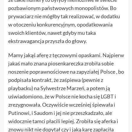
pozbawionym państwowych monopolistów. Bo
prywaciarz nie mógłby tak realizować, w dodatku
w otoczeniu konkurencyjnym, opodatkowania
swoich klientów, nawet gdyby mu taka
ekstrawagancja przyszła do głowy.
Mamy jakąś aferę z tęczowymi opaskami. Najpierw
jakaś mało znana piosenkareczka zrobiła sobie
noszenie poprawnościowe na zapyziałej Polsce , bo
podpisała kontrakt, że zaśpiewa (pewnie z
playbacku) na Sylwestrze Marzeń, a potem ją
uświadomiono, że w Polsce nie kocha się LGBT i
zrezygnowała. Oczywiście wcześniej śpiewała i
Putinowi, i Saudom i jej nie przeszkadzało, ale
widocznie tamci płacili lepiej. Zrobiła się aferka i
znowu nikt nie dopytał czy i jaką karę zapłaciła