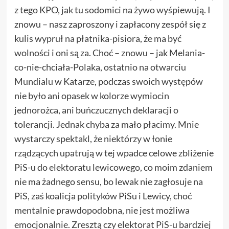
z tego KPO, jak tu sodomici na żywo wyśpiewują. I
znowu – nasz zaproszony i zapłacony zespół się z
kulis wypruł na płatnika-pisiora, że ma być
wolności i oni są za. Choć – znowu – jak Melania-
co-nie-chciała-Polaka, ostatnio na otwarciu
Mundialu w Katarze, podczas swoich występów
nie było ani opasek w kolorze wymiocin
jednorożca, ani buńczucznych deklaracji o
tolerancji. Jednak chyba za mało płacimy. Mnie
wystarczy spektakl, że niektórzy w łonie
rządzących upatrują w tej wpadce celowe zbliżenie
PiS-u do elektoratu lewicowego, co moim zdaniem
nie ma żadnego sensu, bo lewak nie zagłosuje na
PiS, zaś koalicja polityków PiSu i Lewicy, choć
mentalnie prawdopodobna, nie jest możliwa
emocjonalnie. Zresztą czy elektorat PiS-u bardziej