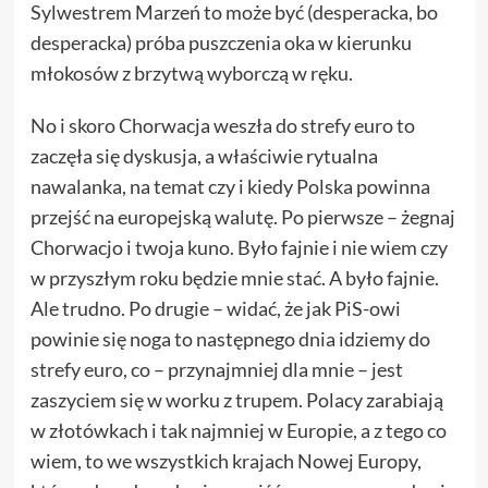
Sylwestrem Marzeń to może być (desperacka, bo
desperacka) próba puszczenia oka w kierunku
młokosów z brzytwą wyborczą w ręku.
No i skoro Chorwacja weszła do strefy euro to
zaczęła się dyskusja, a właściwie rytualna
nawalanka, na temat czy i kiedy Polska powinna
przejść na europejską walutę. Po pierwsze – żegnaj
Chorwacjo i twoja kuno. Było fajnie i nie wiem czy
w przyszłym roku będzie mnie stać. A było fajnie.
Ale trudno. Po drugie – widać, że jak PiS-owi
powinie się noga to następnego dnia idziemy do
strefy euro, co – przynajmniej dla mnie – jest
zaszyciem się w worku z trupem. Polacy zarabiają
w złotówkach i tak najmniej w Europie, a z tego co
wiem, to we wszystkich krajach Nowej Europy,