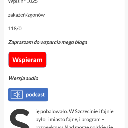
Wpis nr 1025
zakażeń/zgonów
118/0
Zapraszam do wsparcia mego bloga
Wersja audio
S
ię pobalowało. W Szczecinie i fajnie
było, i miasto fajne, i program –
rozrywkowy. Nad morze polskie się