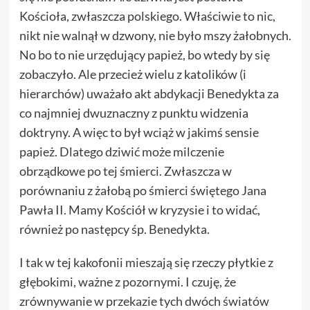
Kościoła, zwłaszcza polskiego. Właściwie to nic,
nikt nie walnął w dzwony, nie było mszy żałobnych.
No bo to nie urzędujący papież, bo wtedy by się
zobaczyło. Ale przecież wielu z katolików (i
hierarchów) uważało akt abdykacji Benedykta za
co najmniej dwuznaczny z punktu widzenia
doktryny. A więc to był wciąż w jakimś sensie
papież. Dlatego dziwić może milczenie
obrządkowe po tej śmierci. Zwłaszcza w
porównaniu z żałobą po śmierci świętego Jana
Pawła II. Mamy Kościół w kryzysie i to widać,
również po następcy śp. Benedykta.
I tak w tej kakofonii mieszają się rzeczy płytkie z
głębokimi, ważne z pozornymi. I czuję, że
zrównywanie w przekazie tych dwóch światów