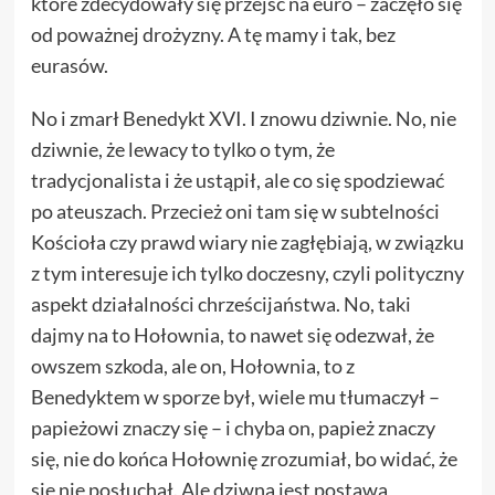
które zdecydowały się przejść na euro – zaczęło się
od poważnej drożyzny. A tę mamy i tak, bez
eurasów.
No i zmarł Benedykt XVI. I znowu dziwnie. No, nie
dziwnie, że lewacy to tylko o tym, że
tradycjonalista i że ustąpił, ale co się spodziewać
po ateuszach. Przecież oni tam się w subtelności
Kościoła czy prawd wiary nie zagłębiają, w związku
z tym interesuje ich tylko doczesny, czyli polityczny
aspekt działalności chrześcijaństwa. No, taki
dajmy na to Hołownia, to nawet się odezwał, że
owszem szkoda, ale on, Hołownia, to z
Benedyktem w sporze był, wiele mu tłumaczył –
papieżowi znaczy się – i chyba on, papież znaczy
się, nie do końca Hołownię zrozumiał, bo widać, że
się nie posłuchał. Ale dziwna jest postawa