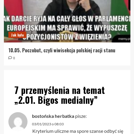
Jak było
10.05. Poczobut, czyli wiwisekcja polskiej racji stanu
0
7 przemyślenia na temat
„
2.01. Bigos medialny
”
bostońska herbatka
pisze:
03/01/2023 o 08:03
Kryterium uliczne ma spore szanse odbyć się