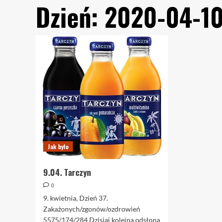
Dzień:
2020-04-1
Jak było
9.04. Tarczyn
0
9. kwietnia, Dzień 37.
Zakażonych/zgonów/ozdrowień
5575/174/284 Dzisiaj kolejna odsłona