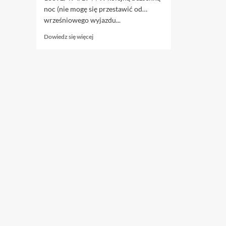
noc (nie mogę się przestawić od…
wrześniowego wyjazdu...
Dowiedz
Dowiedz się więcej
się
więcej
o
24.04.
Łowca
wirusów