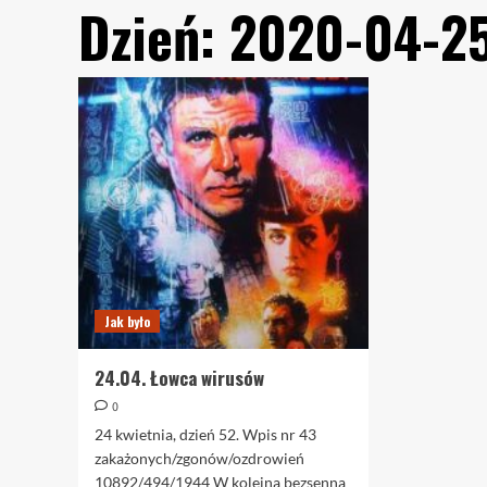
Dzień:
2020-04-2
Jak było
24.04. Łowca wirusów
0
24 kwietnia, dzień 52. Wpis nr 43
zakażonych/zgonów/ozdrowień
10892/494/1944 W kolejną bezsenną