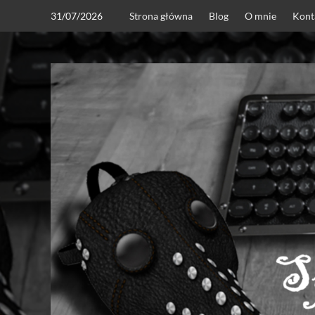
Skip
31/07/2026
Strona główna
Blog
O mnie
Kont
to
content