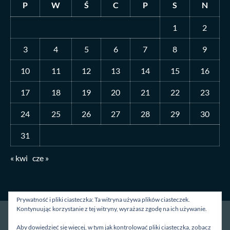
P
W
Ś
C
P
S
N
1
2
3
4
5
6
7
8
9
10
11
12
13
14
15
16
17
18
19
20
21
22
23
24
25
26
27
28
29
30
31
« kwi
cze »
Prywatność i pliki ciasteczka: Ta witryna używa plików ciasteczek.
Kontynuując korzystanie z tej witryny, wyrażasz zgodę na ich używanie.
Strona główna
O mnie
Blog
Kontakt
Aby dowiedzieć się więcej, w tym jak kontrolować pliki ciasteczka, zobacz