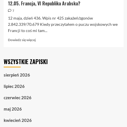
12.05. Francja, VI Republika Arabska?
7
12 maja, dzień 436. Wpis nr 425 zakażeń/zgonów
2.842.339/70.679 Kiedy przeczytałem o puczu wojskowych we
Francji to coś mi tam...
Dowiedz
Dowiedz się więcej
się
więcej
o
WSZYSTKIE ZAPISKI
12.05.
Francja,
VI
sierpień 2026
Republika
Arabska?
lipiec 2026
czerwiec 2026
maj 2026
kwiecień 2026