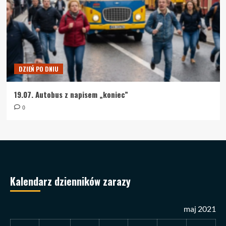
DZIEŃ PO DNIU
19.07. Autobus z napisem „koniec”
0
Kalendarz dzienników zarazy
maj 2021